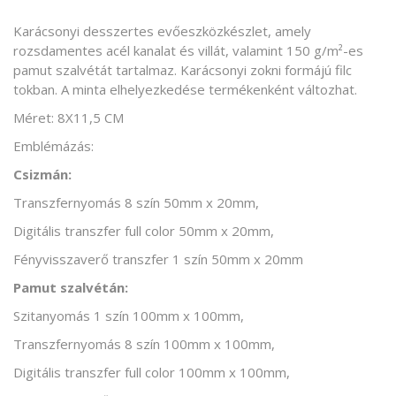
Karácsonyi desszertes evőeszközkészlet, amely
rozsdamentes acél kanalat és villát, valamint 150 g/m²-es
pamut szalvétát tartalmaz. Karácsonyi zokni formájú filc
tokban. A minta elhelyezkedése termékenként változhat.
Méret: 8X11,5 CM
Emblémázás:
Csizmán:
Transzfernyomás 8 szín 50mm x 20mm,
Digitális transzfer full color 50mm x 20mm,
Fényvisszaverő transzfer 1 szín 50mm x 20mm
Pamut szalvétán:
Szitanyomás 1 szín 100mm x 100mm,
Transzfernyomás 8 szín 100mm x 100mm,
Digitális transzfer full color 100mm x 100mm,