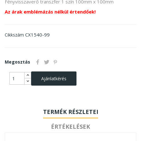
Fényvisszaverő transzfer 1 szín 100mm x 100mm
Az árak emblémázás nélkül értendőek!
CX1540-99
Cikkszám
Megosztás
Ajánlatkérés
TERMÉK RÉSZLETEI
ÉRTÉKELÉSEK