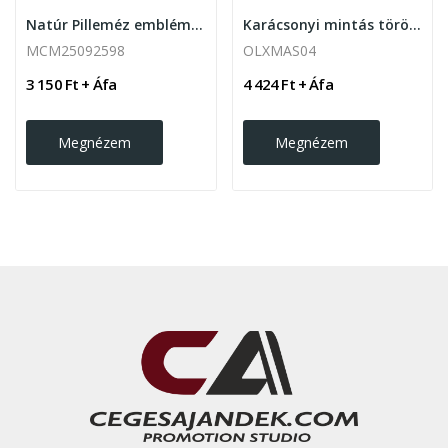
Natúr Pilleméz emblémázható kísérőkártyával
Karácsonyi mintás törölköző 45x70cm ,Hópihe
MCM25092598
OLXMAS04
3 150 Ft + Áfa
4 424 Ft + Áfa
Megnézem
Megnézem