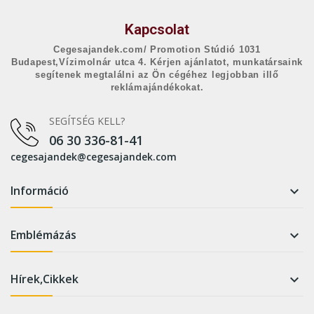
Kapcsolat
Cegesajandek.com/ Promotion Stúdió 1031
Budapest,Vízimolnár utca 4. Kérjen ajánlatot, munkatársaink
segítenek megtalálni az Ön cégéhez legjobban illő
reklámajándékokat.
SEGÍTSÉG KELL?
06 30 336-81-41
cegesajandek@cegesajandek.com
Információ

Emblémázás

Hírek,Cikkek
