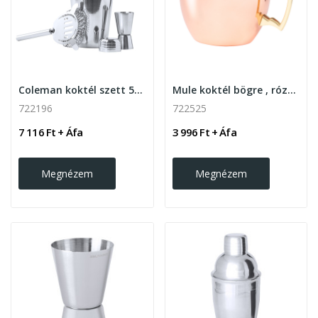
Coleman koktél szett 550ml, ezüst
Mule koktél bögre , rózsaszín
722196
722525
7 116 Ft + Áfa
3 996 Ft + Áfa
Megnézem
Megnézem