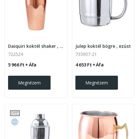
Daiquiri koktél shaker , rózsaszín
Julep koktél bögre , ezüst
722524
733907-21
5 966 Ft + Áfa
4 653 Ft + Áfa
Megnézem
Megnézem