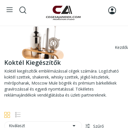
Kezdől
Koktél Kiegészítők
Koktél kiegészítők emblémázással cégek számára. Logózható
koktél szettek, shakerek, whisky szettek, jégkő készletek,
mérőpoharak, Moscow Mule bögrék és prémium bárkellékek
gravírozással és egyedi nyomtatással. Tökéletes
reklámajándékok vendéglátásba és üzleti partnereknek.

Kiválaszt
Szűrő