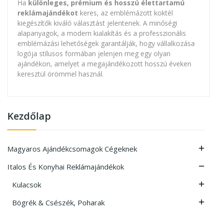
Ha
különleges, prémium és hosszú élettartamú
reklámajándékot
keres, az emblémázott koktél
kiegészítők kiváló választást jelentenek. A minőségi
alapanyagok, a modern kialakítás és a professzionális
emblémázási lehetőségek garantálják, hogy vállalkozása
logója stílusos formában jelenjen meg egy olyan
ajándékon, amelyet a megajándékozott hosszú éveken
keresztül örömmel használ.
Kezdőlap
Magyaros Ajándékcsomagok Cégeknek

Italos És Konyhai Reklámajándékok

Kulacsok

Bögrék & Csészék, Poharak
