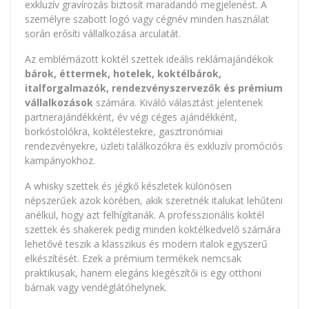
exkluzív gravírozás biztosít maradandó megjelenést. A
személyre szabott logó vagy cégnév minden használat
során erősíti vállalkozása arculatát.
Az emblémázott koktél szettek ideális reklámajándékok
bárok, éttermek, hotelek, koktélbárok,
italforgalmazók, rendezvényszervezők és prémium
vállalkozások
számára. Kiváló választást jelentenek
partnerajándékként, év végi céges ajándékként,
borkóstolókra, koktélestekre, gasztronómiai
rendezvényekre, üzleti találkozókra és exkluzív promóciós
kampányokhoz.
A whisky szettek és jégkő készletek különösen
népszerűek azok körében, akik szeretnék italukat lehűteni
anélkül, hogy azt felhígítanák. A professzionális koktél
szettek és shakerek pedig minden koktélkedvelő számára
lehetővé teszik a klasszikus és modern italok egyszerű
elkészítését. Ezek a prémium termékek nemcsak
praktikusak, hanem elegáns kiegészítői is egy otthoni
bárnak vagy vendéglátóhelynek.