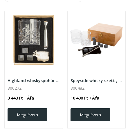
Highland whiskyspohár szett
Speyside whisky szett , natúr
800272
800482
3 443 Ft + Áfa
10 400 Ft + Áfa
Megnézem
Megnézem