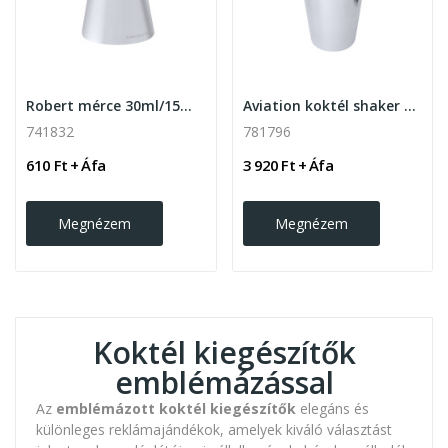
Robert mérce 30ml/15ml , ezüst
Aviation koktél shaker 550ml
741832
781796
610 Ft + Áfa
3 920 Ft + Áfa
Megnézem
Megnézem
Koktél kiegészítők
emblémázással
Az
emblémázott koktél kiegészítők
elegáns és
különleges reklámajándékok, amelyek kiváló választást