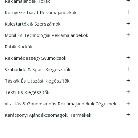
Reklámajándék Tollak

Környezetbarát Reklámajándékok

Kulcstartók & Szerszámok

Mobil És Technológiai Reklámajándékok

Rubik Kockák
Reklámédesség/Gyümölcsök

Szabadidő & Sport Kiegészítők

Táskák És Utazási Kiegészítők

Textil És Kiegészítők

Vitalitás & Gondoskodás Reklámajándékok Cégeknek

Karácsonyi Ajándékcsomagok, Termékek
