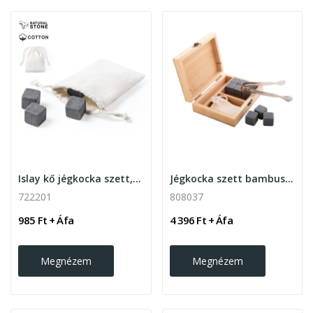
Islay kő jégkocka szett, natúr
Jégkocka szett bambusz dobozban
722201
808037
985 Ft + Áfa
4 396 Ft + Áfa
Megnézem
Megnézem