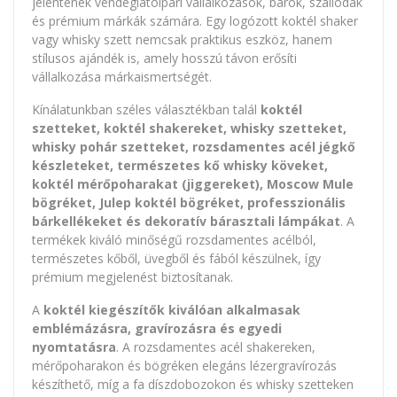
jelentenek vendéglátóipari vállalkozások, bárok, szállodák
és prémium márkák számára. Egy logózott koktél shaker
vagy whisky szett nemcsak praktikus eszköz, hanem
stílusos ajándék is, amely hosszú távon erősíti
vállalkozása márkaismertségét.
Kínálatunkban széles választékban talál
koktél
szetteket, koktél shakereket, whisky szetteket,
whisky pohár szetteket, rozsdamentes acél jégkő
készleteket, természetes kő whisky köveket,
koktél mérőpoharakat (jiggereket), Moscow Mule
bögréket, Julep koktél bögréket, professzionális
bárkellékeket és dekoratív bárasztali lámpákat
. A
termékek kiváló minőségű rozsdamentes acélból,
természetes kőből, üvegből és fából készülnek, így
prémium megjelenést biztosítanak.
A
koktél kiegészítők kiválóan alkalmasak
emblémázásra, gravírozásra és egyedi
nyomtatásra
. A rozsdamentes acél shakereken,
mérőpoharakon és bögréken elegáns lézergravírozás
készíthető, míg a fa díszdobozokon és whisky szetteken