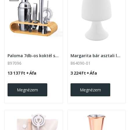
Paloma 7db-os koktél szett , ezüst
Margarita bár asztali lámpa , lámpa
897096
864090-01
13 137 Ft + Áfa
3 224 Ft + Áfa
Megnézem
Megnézem