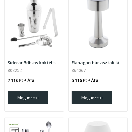
Sidecar 5db-os koktél szett , ezüst másolata
Flanagan bár asztali lámpa , ezüst
808252
864067
7 116 Ft + Áfa
5 116 Ft + Áfa
Megnézem
Megnézem