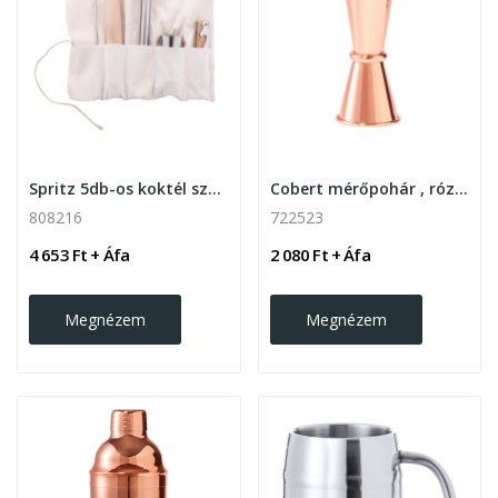
Spritz 5db-os koktél szett , natúr
Cobert mérőpohár , rózsaszín
808216
722523
4 653 Ft + Áfa
2 080 Ft + Áfa
Megnézem
Megnézem