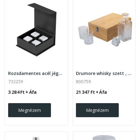
Rozsdamentes acél jégkocka szett 4 db
Drumore whisky szett , natúr
732259
800759
3 284 Ft + Áfa
21 347 Ft + Áfa
Megnézem
Megnézem