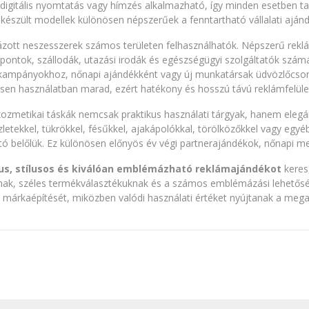
digitális nyomtatás vagy hímzés alkalmazható, így minden esetben ta
készült modellek különösen népszerűek a fenntartható vállalati aján
ott neszesszerek számos területen felhasználhatók. Népszerű reklá
ontok, szállodák, utazási irodák és egészségügyi szolgáltatók számára
ampányokhoz, nőnapi ajándékként vagy új munkatársak üdvözlőcsom
esen használatban marad, ezért hatékony és hosszú távú reklámfelülete
kozmetikai táskák nemcsak praktikus használati tárgyak, hanem elegá
letekkel, tükrökkel, fésűkkel, ajakápolókkal, törölközőkkel vagy egy
ató belőlük. Ez különösen előnyös év végi partnerajándékok, nőnapi m
us, stílusos és kiválóan emblémázható reklámajándékot
keres,
knak, széles termékválasztékuknak és a számos emblémázási lehetős
a márkaépítését, miközben valódi használati értéket nyújtanak a me