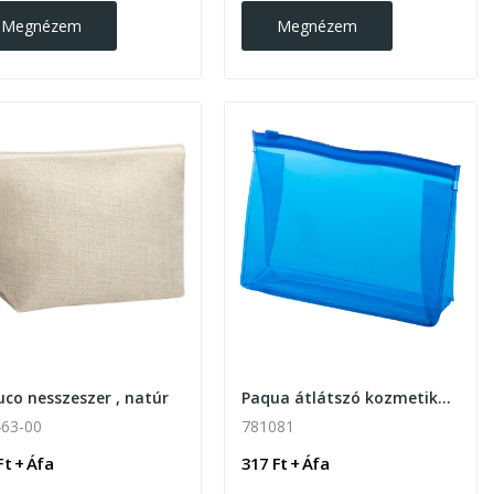
Megnézem
Megnézem
co nesszeszer , natúr
Paqua átlátszó kozmetikai táska
63-00
781081
Ft + Áfa
317 Ft + Áfa