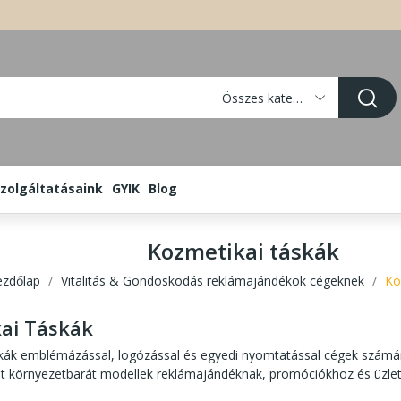
Összes kategória
zolgáltatásaink
GYIK
Blog
Kozmetikai táskák
ezdőlap
Vitalitás & Gondoskodás reklámajándékok cégeknek
Ko
ai Táskák
kák emblémázással, logózással és egyedi nyomtatással cégek számár
nt környezetbarát modellek reklámajándéknak, promóciókhoz és üzlet