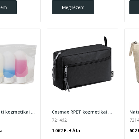
zem
Megnézem
FlightCare úti kozmetikai szett
Cosmax RPET kozmetikai táska
Natu
721462
7214
fa
1 062 Ft + Áfa
602 