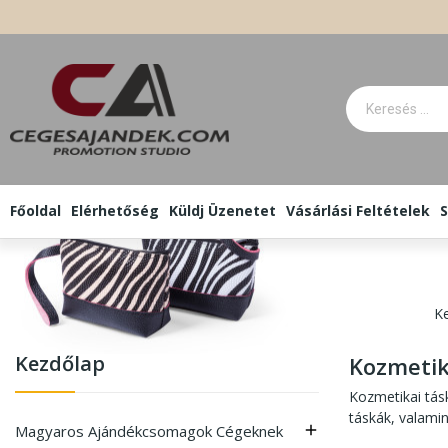
Főoldal
Elérhetőség
Küldj Üzenetet
Vásárlási Feltételek
S
K
Kezdőlap
Kozmetik
Kozmetikai tás
táskák, valami
Magyaros Ajándékcsomagok Cégeknek
