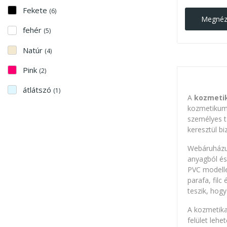
Fekete
(6)
Megné
fehér
(5)
Natúr
(4)
Pink
(2)
átlátszó
(1)
A
kozmetik
kozmetikumo
személyes t
keresztül b
Webáruházun
anyagból és 
PVC modelle
parafa, filc
teszik, hogy
A kozmetika
felület leh