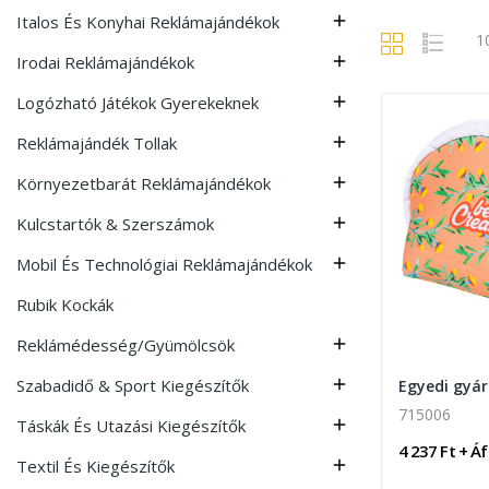
Italos És Konyhai Reklámajándékok

1
Irodai Reklámajándékok

Logózható Játékok Gyerekeknek

Reklámajándék Tollak

Környezetbarát Reklámajándékok

Kulcstartók & Szerszámok

Mobil És Technológiai Reklámajándékok

Rubik Kockák
Reklámédesség/Gyümölcsök

Szabadidő & Sport Kiegészítők

715006
Táskák És Utazási Kiegészítők

4 237 Ft + Á
Textil És Kiegészítők
