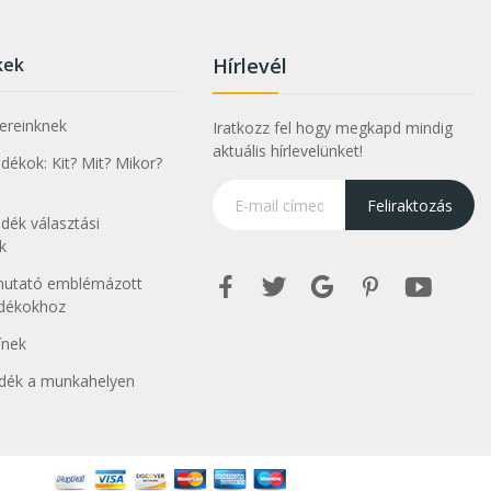
kek
Hírlevél
nereinknek
Iratkozz fel hogy megkapd mindig
aktuális hírlevelünket!
ékok: Kit? Mit? Mikor?
Feliraktozás
dék választási
k
tmutató emblémázott
ndékokhoz
ínek
dék a munkahelyen