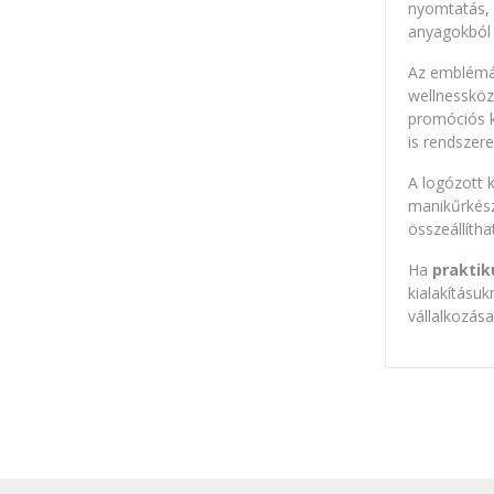
nyomtatás, 
anyagokból 
Az emblémáz
wellnessközp
promóciós k
is rendszer
A logózott 
manikűrkész
összeállíth
Ha
praktik
kialakításu
vállalkozás