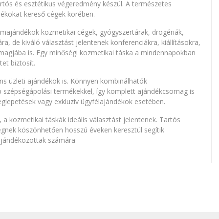
rtós és esztétikus végeredmény készül. A természetes
dékokat kereső cégek körében.
majándékok kozmetikai cégek, gyógyszertárak, drogériák,
, de kiváló választást jelentenek konferenciákra, kiállításokra,
agjába is. Egy minőségi kozmetikai táska a mindennapokban
t biztosít.
ns üzleti ajándékok is. Könnyen kombinálhatók
éb szépségápolási termékekkel, így komplett ajándékcsomag is
eglepetések vagy exkluzív ügyfélajándékok esetében.
 a kozmetikai táskák ideális választást jelentenek. Tartós
égnek köszönhetően hosszú éveken keresztül segítik
gajándékozottak számára