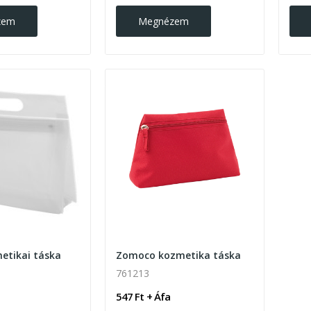
zem
Megnézem
etikai táska
Zomoco kozmetika táska
761213
547 Ft + Áfa