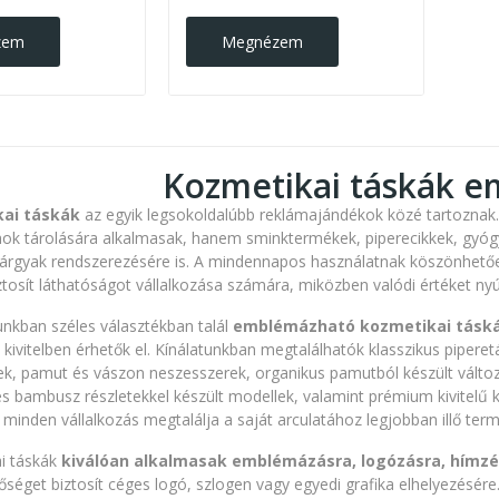
zem
Megnézem
Kozmetikai táskák e
ai táskák
az egyik legsokoldalúbb reklámajándékok közé tartoznak.
k tárolására alkalmasak, hanem sminktermékek, piperecikkek, gyógysz
árgyak rendszerezésére is. A mindennapos használatnak köszönhet
iztosít láthatóságot vállalkozása számára, miközben valódi értéket n
kban széles választékban talál
emblémázható kozmetikai táská
kivitelben érhetők el. Kínálatunkban megtalálhatók klasszikus piperet
k, pamut és vászon neszesszerek, organikus pamutból készült változ
 és bambusz részletekkel készült modellek, valamint prémium kivitelű
 minden vállalkozás megtalálja a saját arculatához legjobban illő term
i táskák
kiválóan alkalmasak emblémázásra, logózásra, hímzé
etőséget biztosít céges logó, szlogen vagy egyedi grafika elhelyezés