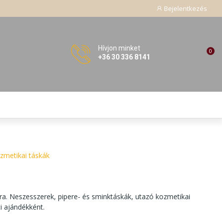
Bejelentkezés
Hívjon minket
0
+36 30 336 8141
zmetikai táskák
a. Neszesszerek, pipere- és sminktáskák, utazó kozmetikai
i ajándékként.