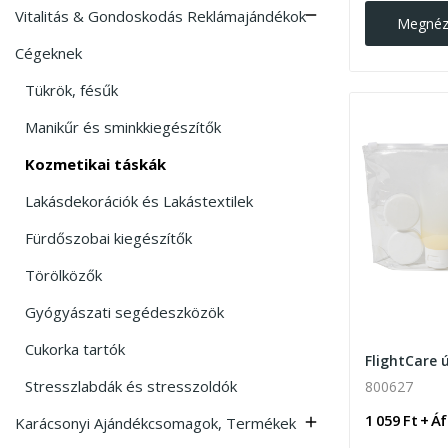
Vitalitás & Gondoskodás Reklámajándékok

Megné
Cégeknek
Tükrök, fésűk
Manikűr és sminkkiegészítők
Kozmetikai táskák
Lakásdekorációk és Lakástextilek
Fürdőszobai kiegészítők
Törölközők
Gyógyászati segédeszközök
Cukorka tartók
Stresszlabdák és stresszoldók
800627
1 059 Ft + Á
Karácsonyi Ajándékcsomagok, Termékek
