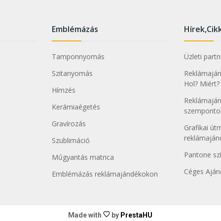
Emblémázás
Hírek,Cik
Tamponnyomás
Üzleti part
Szitanyomás
Reklámajánd
Hol? Miért?
Hímzés
Reklámaján
Kerámiaégetés
szemponto
Gravírozás
Grafikai ú
reklámajá
Szublimáció
Pantone sz
Műgyantás matrica
Céges Aján
Emblémázás reklámajándékokon
Made with
by
PrestaHU