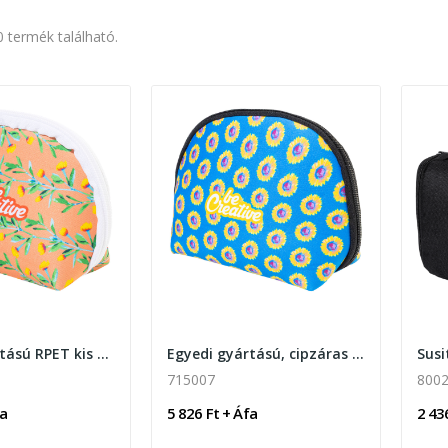
0 termék található.
Egyedi gyártású RPET kis méretű kozmetikai táska
Egyedi gyártású, cipzáras kozmetikai táska
715007
8002
fa
5 826 Ft + Áfa
2 43