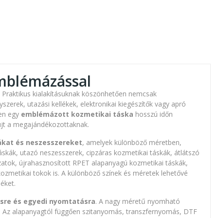
mblémázással
 Praktikus kialakításuknak köszönhetően nemcsak
erek, utazási kellékek, elektronikai kiegészítők vagy apró
ően egy
emblémázott kozmetikai táska
hosszú időn
yújt a megajándékozottaknak.
kat és neszesszereket
, amelyek különböző méretben,
áskák, utazó neszesszerek, cipzáras kozmetikai táskák, átlátszó
atok, újrahasznosított RPET alapanyagú kozmetikai táskák,
 kozmetikai tokok is. A különböző színek és méretek lehetővé
éket.
sre és egyedi nyomtatásra
. A nagy méretű nyomható
ére. Az alapanyagtól függően szitanyomás, transzfernyomás, DTF