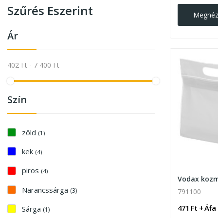
Szűrés Eszerint
Megné
Ár
402 Ft - 7 400 Ft
Szín
zöld
(1)
kek
(4)
piros
(4)
Vodax kozm
Narancssárga
(3)
791100
471 Ft + Áfa
Sárga
(1)