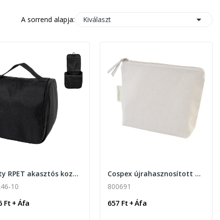

Kiválaszt
A sorrend alapja:
Susity RPET akasztós kozmetikai táska
Cospex újrahasznosított pamut kozmetikai táska
46-10
800691
6 Ft + Áfa
657 Ft + Áfa