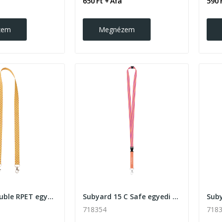
650 Ft + Áfa
590 
zem
Megnézem
Subyard Double RPET egyedi szublimációs nyakpánt
Subyard 15 C Safe egyedi szublimációs nyakpánt
718354
718