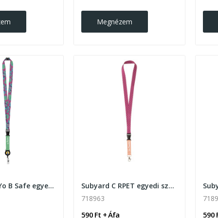
zem
Megnézem
Subyard YoYo B Safe egyedi szublimációs nyakpánt
Subyard C RPET egyedi szublimációs nyakpánt
718963
718
590 Ft + Áfa
590 