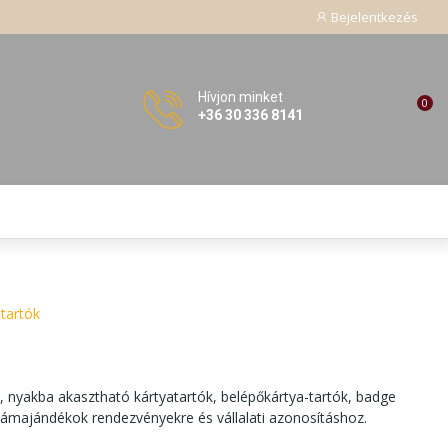
Bejelentkezés
Hívjon minket
0
+36 30 336 8141
tartók
nyakba akasztható kártyatartók, belépőkártya-tartók, badge
klámajándékok rendezvényekre és vállalati azonosításhoz.