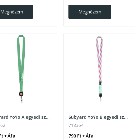
Megnézem
Megnézem
Subyard YoYo A egyedi szublimációs nyakpánt
Subyard YoYo B egyedi szublimációs nyakpánt
362
718364
Ft + Áfa
790 Ft + Áfa