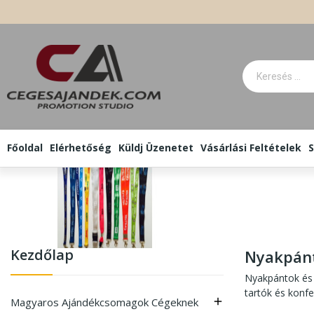
Főoldal
Elérhetőség
Küldj Üzenetet
Vásárlási Feltételek
S
Kezdőlap
Nyakpánt
Nyakpántok és 
tartók és konfe
Magyaros Ajándékcsomagok Cégeknek
