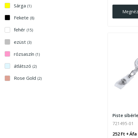
Sárga
(1)
Megné
Fekete
(8)
fehér
(15)
ezüst
(3)
rózsaszín
(1)
átlátszó
(2)
Rose Gold
(2)
Piste síbérl
721495-01
252 Ft + Áfa