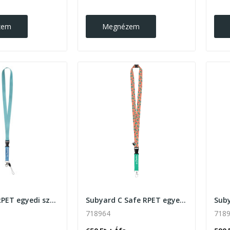
zem
Megnézem
Subyard D RPET egyedi szublimációs nyakpánt
Subyard C Safe RPET egyedi szublimációs nyakpánt
718964
718