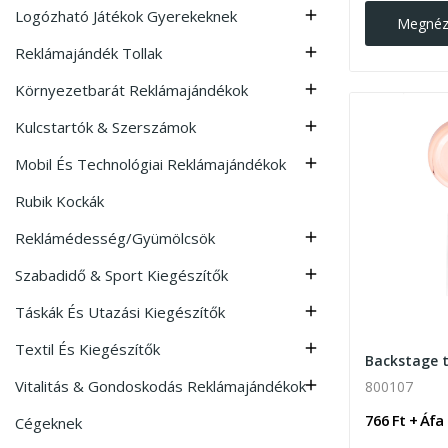
Logózható Játékok Gyerekeknek

Megné
Reklámajándék Tollak

Környezetbarát Reklámajándékok

Kulcstartók & Szerszámok

Mobil És Technológiai Reklámajándékok

Rubik Kockák
Reklámédesség/Gyümölcsök

Szabadidő & Sport Kiegészítők

Táskák És Utazási Kiegészítők

Textil És Kiegészítők

Vitalitás & Gondoskodás Reklámajándékok

800107
766 Ft + Áfa
Cégeknek