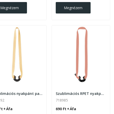
Megnézem
Megnézem
Szublimációs nyakpánt palacktartóval
Szublimációs RPET nyakpánt palacktartóval
192
718985
Ft + Áfa
690 Ft + Áfa