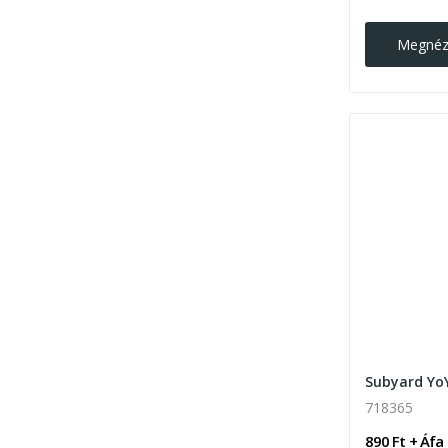
Megné
718365
890 Ft + Áfa