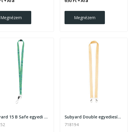
Ft + Áfa
650 Ft + Áfa
Megnézem
Megnézem
Subyard 15 B Safe egyedi szublimációs nyakpánt
Subyard Double egyediesíthető szublimációs...
352
718194