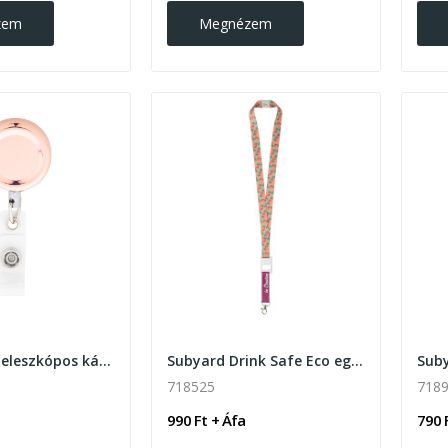
zem
Megnézem
Backstage teleszkópos kártyatartó
Subyard Drink Safe Eco egyedi szublimációs...
718525
718
990 Ft + Áfa
790 