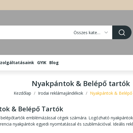
Összes kategória
zolgáltatásaink
GYIK
Blog
Nyakpántok & Belépő tartók
Kezdőlap
Irodai reklámajándékok
Nyakpántok & Belépő 
ok & Belépő Tartók
belépőtartók emblémázással cégek számára. Logózható nyakpántok, 
rencia nyakpántok egyedi nyomtatással és szublimációval. Ideális re