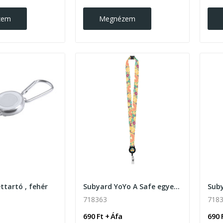
zem
Megnézem
ettartó , fehér
Subyard YoYo A Safe egyedi szublimációs nyakpánt
718363
718
690 Ft + Áfa
690 