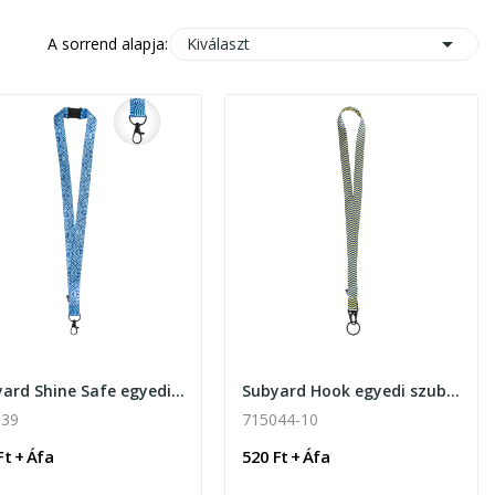

Kiválaszt
A sorrend alapja:
Subyard Shine Safe egyedi szublimációs nyakpánt
Subyard Hook egyedi szublimációs nyakpánt
039
715044-10
Ft + Áfa
520 Ft + Áfa