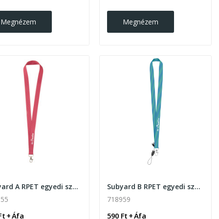
Megnézem
Megnézem
Subyard A RPET egyedi szublimációs nyakpánt
Subyard B RPET egyedi szublimációs nyakpánt
955
718959
Ft + Áfa
590 Ft + Áfa