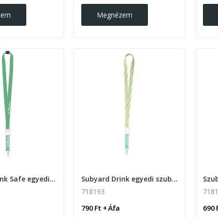
zem
Megnézem
Subyard Drink Safe egyedi szublimációs nyakpánt
Subyard Drink egyedi szublimációs nyakpánt
718193
718
790 Ft + Áfa
690 