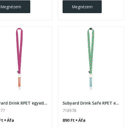
Megnézem
Megnézem
Subyard Drink RPET egyedi szublimációs nyakpánt
Subyard Drink Safe RPET egyedi szublimációs...
977
718978
Ft + Áfa
890 Ft + Áfa