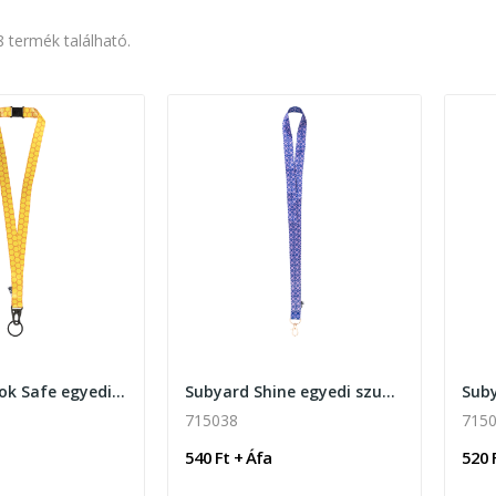
8 termék található.
Subyard Hook Safe egyedi szublimációs nyakpánt
Subyard Shine egyedi szublimációs nyakpánt
715038
715
540 Ft + Áfa
520 