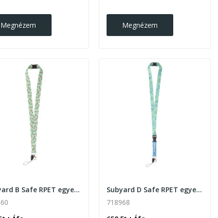
Megnézem
Megnézem
Subyard B Safe RPET egyedi szublimációs nyakpánt
Subyard D Safe RPET egyedi szublimációs nyakpánt
960
718968