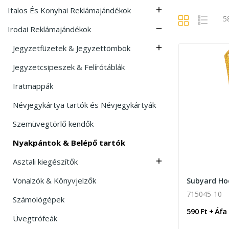
Italos És Konyhai Reklámajándékok

5
Irodai Reklámajándékok

Jegyzetfüzetek & Jegyzettömbök

Jegyzetcsipeszek & Felírótáblák
Iratmappák
Névjegykártya tartók és Névjegykártyák
Szemüvegtörlő kendők
Nyakpántok & Belépő tartók
Asztali kiegészítők

Vonalzók & Könyvjelzők
715045-10
Számológépek
590 Ft + Áfa
Üvegtrófeák