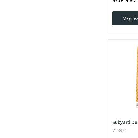
630 Ft + Áfa
Megné
718981