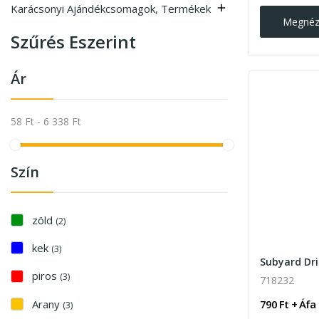
Karácsonyi Ajándékcsomagok, Termékek

Megné
Szűrés Eszerint
Ár
58 Ft - 6 338 Ft
Szín
zöld
(2)
kek
(3)
piros
(3)
718232
Arany
790 Ft + Áfa
(3)