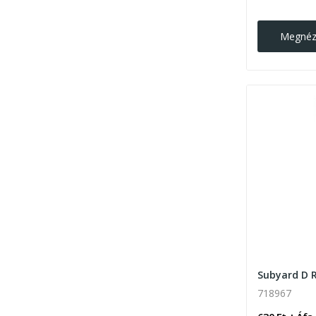
Megné
718967