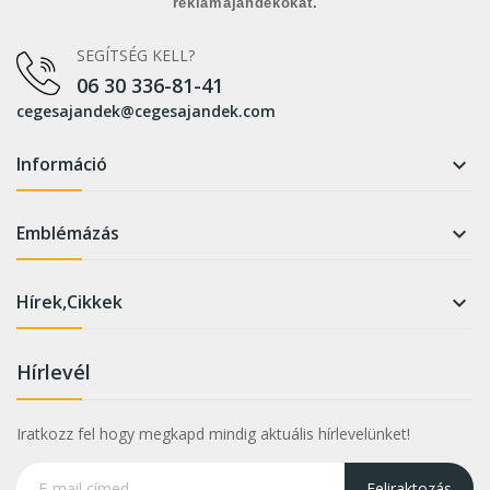
reklámajándékokat.
SEGÍTSÉG KELL?
06 30 336-81-41
cegesajandek@cegesajandek.com
Információ

Emblémázás

Hírek,Cikkek

Hírlevél
Iratkozz fel hogy megkapd mindig aktuális hírlevelünket!
Feliraktozás