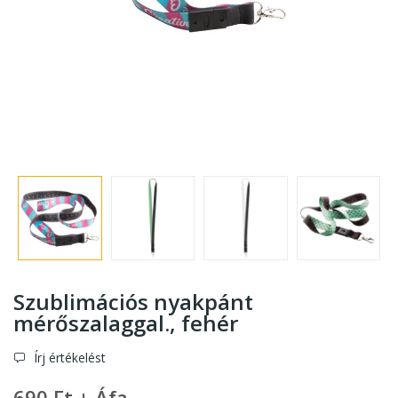
Szublimációs nyakpánt
mérőszalaggal.
, fehér
Írj értékelést
690 Ft + Áfa