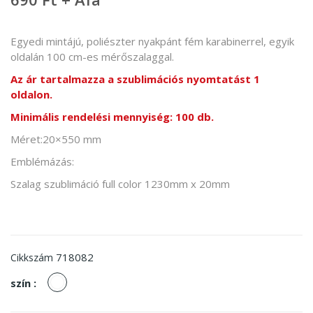
Egyedi mintájú, poliészter nyakpánt fém karabinerrel, egyik
oldalán 100 cm-es mérőszalaggal.
Az ár tartalmazza a szublimációs nyomtatást 1
oldalon.
Minimális rendelési mennyiség: 100 db.
Méret:20×550 mm
Emblémázás:
Szalag szublimáció full color 1230mm x 20mm
718082
Cikkszám
fehér
szín :