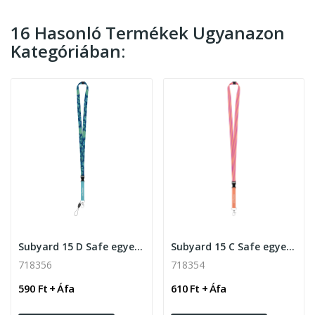
16 Hasonló Termékek Ugyanazon
Kategóriában:
Subyard 15 D Safe egyedi szublimációs nyakpánt
Subyard 15 C Safe egyedi szublimációs nyakpánt
718356
718354
590 Ft + Áfa
610 Ft + Áfa