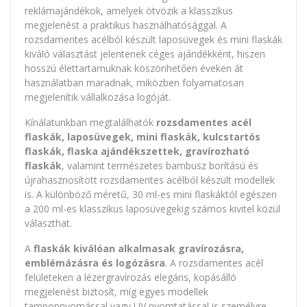
reklámajándékok, amelyek ötvözik a klasszikus
megjelenést a praktikus használhatósággal. A
rozsdamentes acélból készült laposüvegek és mini flaskák
kiváló választást jelentenek céges ajándékként, hiszen
hosszú élettartamuknak köszönhetően éveken át
használatban maradnak, miközben folyamatosan
megjelenítik vállalkozása logóját.
Kínálatunkban megtalálhatók
rozsdamentes acél
flaskák, laposüvegek, mini flaskák, kulcstartós
flaskák, flaska ajándékszettek, gravírozható
flaskák
, valamint természetes bambusz borítású és
újrahasznosított rozsdamentes acélból készült modellek
is. A különböző méretű, 30 ml-es mini flaskáktól egészen
a 200 ml-es klasszikus laposüvegekig számos kivitel közül
választhat.
A
flaskák kiválóan alkalmasak gravírozásra,
emblémázásra és logózásra
. A rozsdamentes acél
felületeken a lézergravírozás elegáns, kopásálló
megjelenést biztosít, míg egyes modellek
tamponnyomással vagy UV nyomtatással is személyre