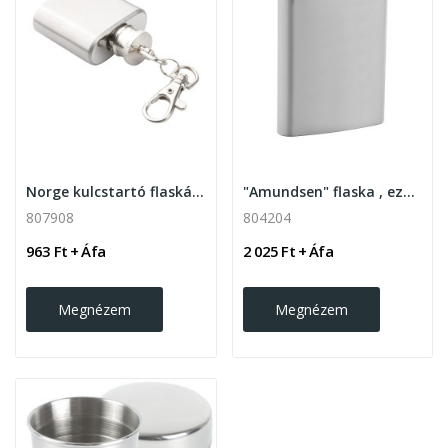
Norge kulcstartó flaskával, ezüst
"Amundsen" flaska , ezüst
807908
804204
963 Ft + Áfa
2 025 Ft + Áfa
Megnézem
Megnézem