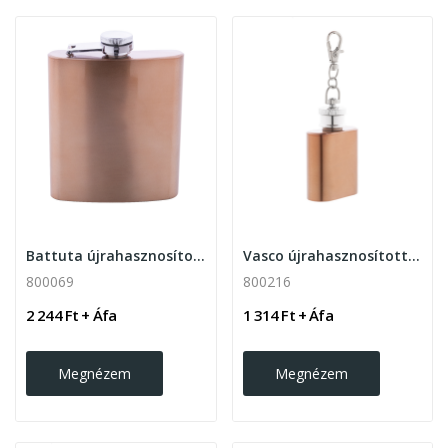
Battuta újrahasznosított rozsdamentes acél...
Vasco újrahasznosított mini flaska...
800069
800216
2 244 Ft + Áfa
1 314 Ft + Áfa
Megnézem
Megnézem