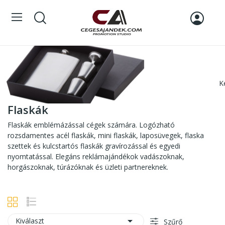
K
Flaskák
Flaskák emblémázással cégek számára. Logózható
rozsdamentes acél flaskák, mini flaskák, laposüvegek, flaska
szettek és kulcstartós flaskák gravírozással és egyedi
nyomtatással. Elegáns reklámajándékok vadászoknak,
horgászoknak, túrázóknak és üzleti partnereknek.

Kiválaszt
Szűrő