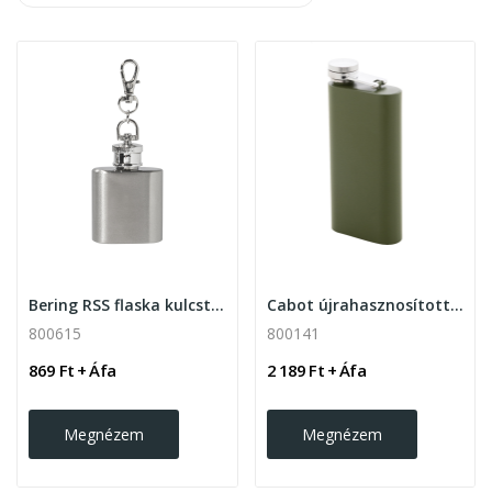
Bering RSS flaska kulcstartó, 30ml
Cabot újrahasznosított rozsdamentes acél flaska...
800615
800141
869 Ft + Áfa
2 189 Ft + Áfa
Megnézem
Megnézem