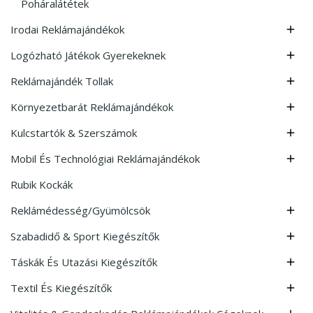
Poháralátétek
Irodai Reklámajándékok

Logózható Játékok Gyerekeknek

Reklámajándék Tollak

Környezetbarát Reklámajándékok

Kulcstartók & Szerszámok

Mobil És Technológiai Reklámajándékok

Rubik Kockák
Reklámédesség/Gyümölcsök

Szabadidő & Sport Kiegészítők

Táskák És Utazási Kiegészítők

Textil És Kiegészítők
