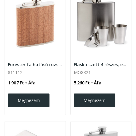
Forester fa hatású rozsdamentes acél flaska 170 ml
Flaska szett 4 részes, ezüst
811112
MO8321
1 907 Ft + Áfa
5 260 Ft + Áfa
Megnézem
Megnézem