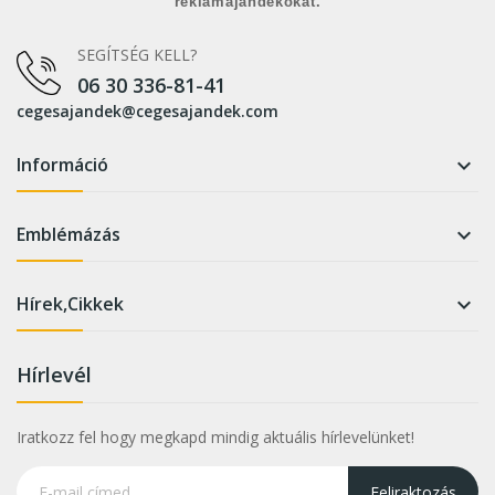
reklámajándékokat.
SEGÍTSÉG KELL?
06 30 336-81-41
cegesajandek@cegesajandek.com
Információ

Emblémázás

Hírek,Cikkek

Hírlevél
Iratkozz fel hogy megkapd mindig aktuális hírlevelünket!
Feliraktozás