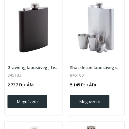
Gravning laposüveg , fekete
Shackleton laposüveg szett, ezüst
845183
845180
2 737 Ft + Áfa
5 145 Ft + Áfa
Megnézem
Megnézem