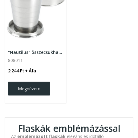
"Nautilus" összecsukható pohár 70ml, ezüst
808011
2 244 Ft + Áfa
Megnézem
Flaskák emblémázással
Az
emblémázott flaskák
elegáns és időtálló