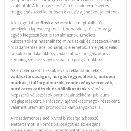
szabhatók. A bambusz borítású flaskák természetes
megjelenésükkel különösen exkluzív ajándékot jelentenek.
A kategóriában
flaska szettek
is megtalálhatók,
amelyek a laposüveg mellett poharakat, tölcsért vagy
egyéb kiegészítőket is tartalmaznak. Emellett
kulcstartóként használható mini flaskák és összecsukható
rozsdamentes acél poharak is elérhetők, amelyek ideális
társak kirándulásokhoz, vadászathoz, horgászathoz,
kempingezéshez vagy szabadtéri programokhoz.
Az emblémázott flaskák kiváló reklámajándékok
vadásztársaságok, horgászegyesületek, outdoor
márkák, italforgalmazók, rendezvényszervezők,
autókereskedések és vállalkozások
számára.
Népszerű választások partnerajándékként, jubileumi
meglepetésként, karácsonyi ajándékcsomagok részeként,
valamint prémium promóciós kampányokhoz is.
A rozsdamentes acél kivitel biztosítja a hosszú
élettartamot, a korrózióállóságot és az elegáns
megjelenést, míg az újrahasznosított alapanyagból