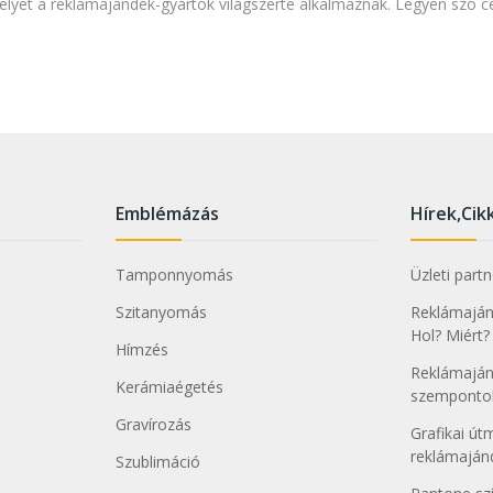
et a reklámajándék-gyártók világszerte alkalmaznak. Legyen szó cé
Emblémázás
Hírek,Cik
Tamponnyomás
Üzleti part
Szitanyomás
Reklámajánd
Hol? Miért?
Hímzés
Reklámaján
Kerámiaégetés
szemponto
Gravírozás
Grafikai ú
reklámajá
Szublimáció