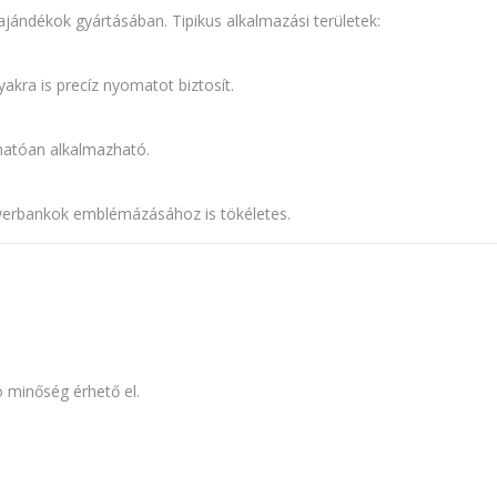
ajándékok gyártásában. Tipikus alkalmazási területek:
yakra is precíz nyomatot biztosít.
zhatóan alkalmazható.
werbankok emblémázásához is tökéletes.
ó minőség érhető el.