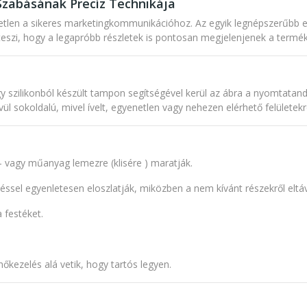
zabásának Precíz Technikája
len a sikeres marketingkommunikációhoz. Az egyik legnépszerűbb el
 teszi, hogy a legapróbb részletek is pontosan megjelenjenek a ter
ilikonból készült tampon segítségével kerül az ábra a nyomtatandó fe
vül sokoldalú, mivel ívelt, egyenetlen vagy nehezen elérhető felületek
l- vagy műanyag lemezre (
klisére
) maratják.
késsel egyenletesen eloszlatják, miközben a nem kívánt részekről eltáv
a festéket.
kezelés alá vetik, hogy tartós legyen.