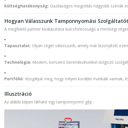
Költséghatékonyság:
Gazdaságos megoldás nagyobb szériák es
Hogyan Válasszunk Tamponnyomási Szolgáltató
A megfelelő partner kiválasztása kulcsfontosságú a minőségi vég
Tapasztalat:
Olyan céget válasszunk, amely már bizonyított ezen 
Technológia:
Modern, korszerű berendezésekkel dolgozó szolgált
Portfólió:
Vizsgáljuk meg, hogy milyen korábbi munkáik vannak, és
Illusztráció
Az alábbi képen látható egy tamponnyomó gép :