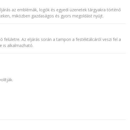
járás az emblémák, logók és egyedi üzenetek tárgyakra történő
mékeken, miközben gazdaságos és gyors megoldást nyújt.
lületre. Az eljárás során a tampon a festéktálcáról veszi fel a
re is alkalmazható.
olítják.