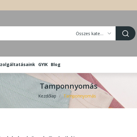
Összes kategória
zolgáltatásaink
GYIK
Blog
Tamponnyomás
Kezdőlap
Tamponnyomás