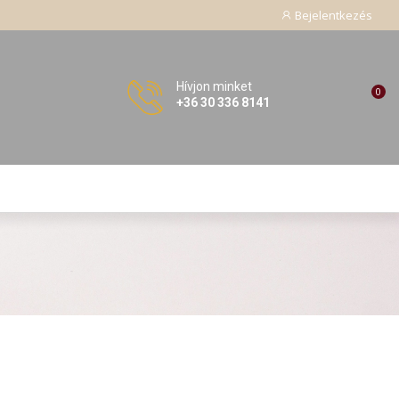
Bejelentkezés
Hívjon minket
0
+36 30 336 8141