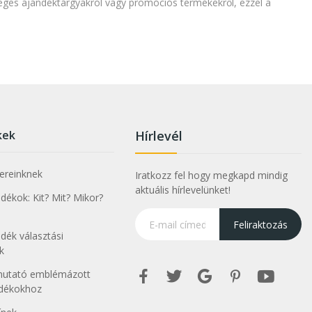
ges ajándéktárgyakról vagy promóciós termékekről, ezzel a
kek
Hírlevél
nereinknek
Iratkozz fel hogy megkapd mindig
aktuális hírlevelünket!
ékok: Kit? Mit? Mikor?
Feliraktozás
dék választási
k
tmutató emblémázott
ndékokhoz