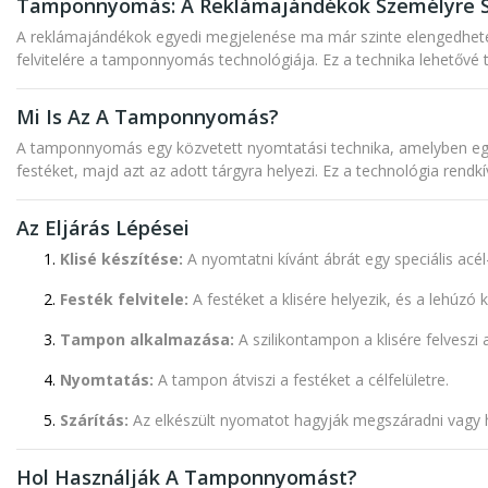
Tamponnyomás: A Reklámajándékok Személyre S
A reklámajándékok egyedi megjelenése ma már szinte elengedhetet
felvitelére a tamponnyomás technológiája. Ez a technika lehetővé
Mi Is Az A Tamponnyomás?
A tamponnyomás egy közvetett nyomtatási technika, amelyben egy sz
festéket, majd azt az adott tárgyra helyezi. Ez a technológia rendkí
Az Eljárás Lépései
Klisé készítése:
A nyomtatni kívánt ábrát egy speciális acé
Festék felvitele:
A festéket a klisére helyezik, és a lehúzó 
Tampon alkalmazása:
A szilikontampon a
klisére
felveszi 
Nyomtatás:
A tampon átviszi a festéket a célfelületre.
Szárítás:
Az elkészült nyomatot hagyják megszáradni vagy hő
Hol Használják A Tamponnyomást?