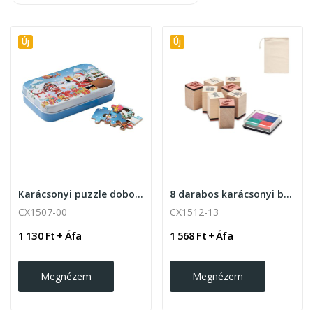
Új
Új
Karácsonyi puzzle dobozban 60db-os
8 darabos karácsonyi bélyegzőkészlet fából
CX1507-00
CX1512-13
1 130 Ft + Áfa
1 568 Ft + Áfa
Megnézem
Megnézem