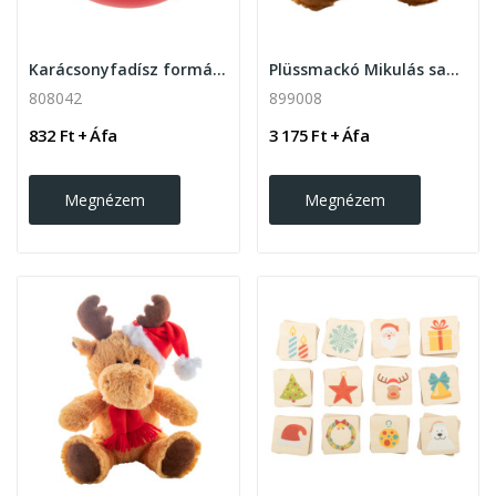
Karácsonyfadísz formájú stresszlabda
Plüssmackó Mikulás sapkával és sállal, barna
808042
899008
832 Ft + Áfa
3 175 Ft + Áfa
Megnézem
Megnézem