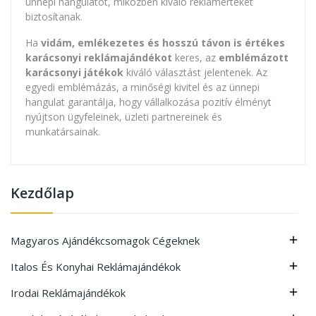
ünnepi hangulatot, miközben kiváló reklámértéket
biztosítanak.
Ha
vidám, emlékezetes és hosszú távon is értékes
karácsonyi reklámajándékot
keres, az
emblémázott
karácsonyi játékok
kiváló választást jelentenek. Az
egyedi emblémázás, a minőségi kivitel és az ünnepi
hangulat garantálja, hogy vállalkozása pozitív élményt
nyújtson ügyfeleinek, üzleti partnereinek és
munkatársainak.
Kezdőlap
Magyaros Ajándékcsomagok Cégeknek

Italos És Konyhai Reklámajándékok

Irodai Reklámajándékok
