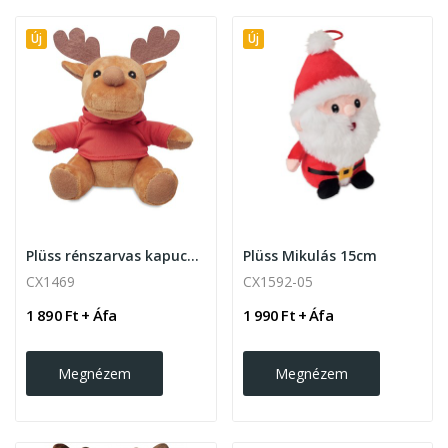
Új
Új
Plüss rénszarvas kapucnis pulóverrel 15cm
Plüss Mikulás 15cm
CX1469
CX1592-05
1 890 Ft + Áfa
1 990 Ft + Áfa
Megnézem
Megnézem