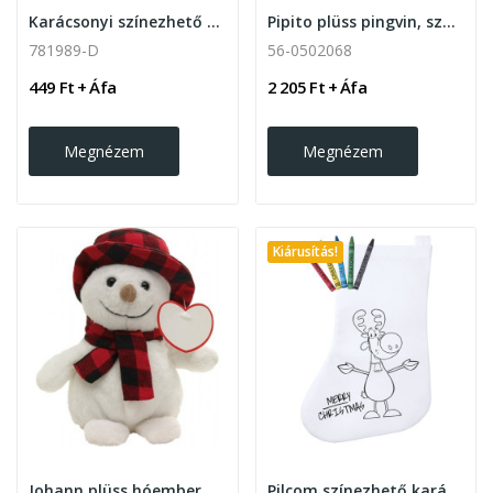
Karácsonyi színezhető hátizsák ,Mikulás
Pipito plüss pingvin, szürke
781989-D
56-0502068
449 Ft + Áfa
2 205 Ft + Áfa
Megnézem
Megnézem
Kiárusítás!
Johann plüss hóember
Pilcom színezhető karácsonyi zokni 5 db...