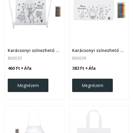
Karácsonyi színezhető hátizsák zsírkrétával
Karácsonyi színezhető cipzáras tolltartó...
800035
800039
460 Ft + Áfa
383 Ft + Áfa
Megnézem
Megnézem