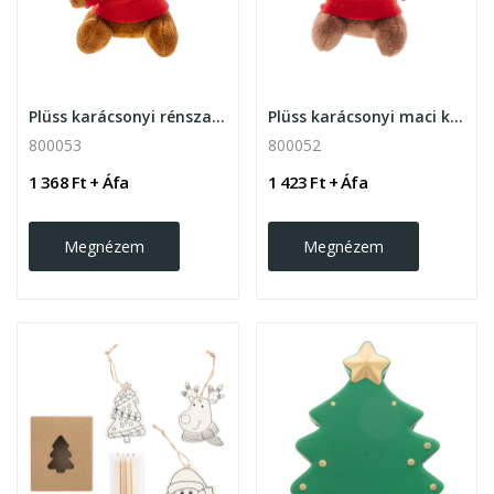
Plüss karácsonyi rénszarvas kulcstartó
Plüss karácsonyi maci kulcstartó
800053
800052
1 368 Ft + Áfa
1 423 Ft + Áfa
Megnézem
Megnézem