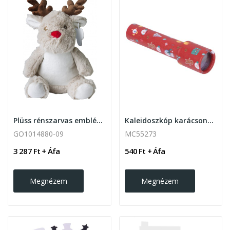
Plüss rénszarvas emblémázható címkével
Kaleidoszkóp karácsonyi mintával
GO1014880-09
MC55273
3 287 Ft + Áfa
540 Ft + Áfa
Megnézem
Megnézem