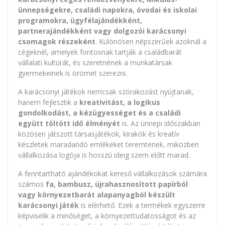
ünnepségekre, családi napokra, óvodai és iskolai
programokra, ügyfélajándékként,
partnerajándékként vagy dolgozói karácsonyi
csomagok részeként
. Különösen népszerűek azoknál a
cégeknél, amelyek fontosnak tartják a családbarát
vállalati kultúrát, és szeretnének a munkatársak
gyermekeinek is örömet szerezni.
A karácsonyi játékok nemcsak szórakozást nyújtanak,
hanem fejlesztik a
kreativitást, a logikus
gondolkodást, a kézügyességet és a családi
együtt töltött idő élményét
is. Az ünnepi időszakban
közösen játszott társasjátékok, kirakók és kreatív
készletek maradandó emlékeket teremtenek, miközben
vállalkozása logója is hosszú ideig szem előtt marad.
A fenntartható ajándékokat kereső vállalkozások számára
számos
fa, bambusz, újrahasznosított papírból
vagy környezetbarát alapanyagból készült
karácsonyi játék
is elérhető. Ezek a termékek egyszerre
képviselik a minőséget, a környezettudatosságot és az