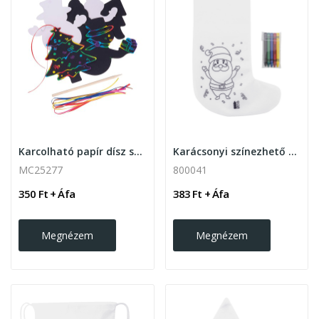
Karcolható papír dísz szett akasztóval
Karácsonyi színezhető zokni 5 db zsírkrétával
MC25277
800041
350 Ft + Áfa
383 Ft + Áfa
Megnézem
Megnézem