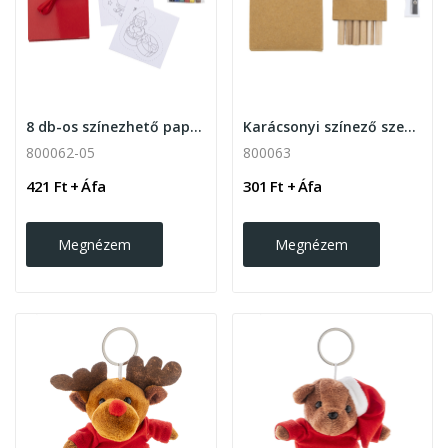
8 db-os színezhető papír karácsonyfadísz...
Karácsonyi színező szett 6 db fa színes ceruzával
800062-05
800063
421 Ft + Áfa
301 Ft + Áfa
Megnézem
Megnézem