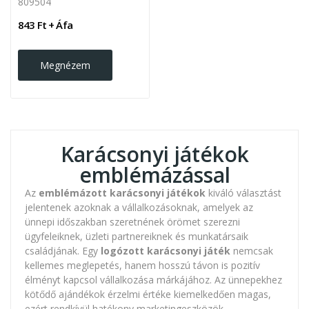
809504
843 Ft + Áfa
Megnézem
Karácsonyi játékok
emblémázással
Az
emblémázott karácsonyi játékok
kiváló választást
jelentenek azoknak a vállalkozásoknak, amelyek az
ünnepi időszakban szeretnének örömet szerezni
ügyfeleiknek, üzleti partnereiknek és munkatársaik
családjának. Egy
logózott karácsonyi játék
nemcsak
kellemes meglepetés, hanem hosszú távon is pozitív
élményt kapcsol vállalkozása márkájához. Az ünnepekhez
kötődő ajándékok érzelmi értéke kiemelkedően magas,
ezért rendkívül hatékony marketingeszközök.