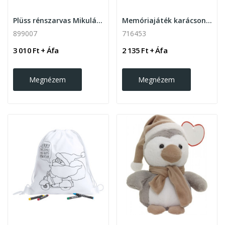
Plüss rénszarvas Mikulás sapkával és sállal
Memóriajáték karácsonyi motívumokkal, natúr
899007
716453
3 010 Ft + Áfa
2 135 Ft + Áfa
Megnézem
Megnézem