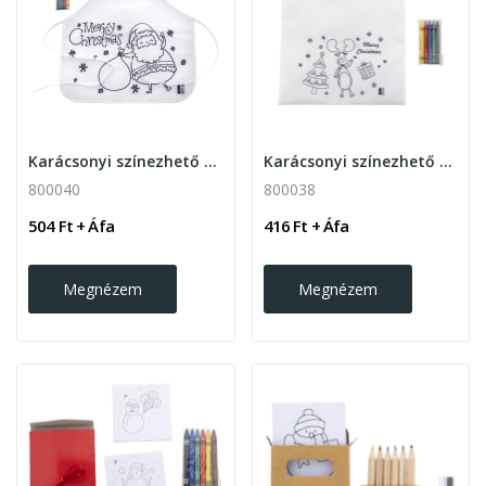
Karácsonyi színezhető kötény gyerekeknek...
Karácsonyi színezhető ajándéktáska zsírktétával
800040
800038
504 Ft + Áfa
416 Ft + Áfa
Megnézem
Megnézem