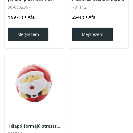
56-0502067
781112
1 997 Ft + Áfa
254 Ft + Áfa
Megnézem
Megnézem
Télapó formájú stresszlabda