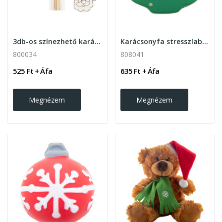
3db-os színezhető karácsonyfadísz készlet...
Karácsonyfa stresszlabda
800034
808041
525 Ft + Áfa
635 Ft + Áfa
Megnézem
Megnézem