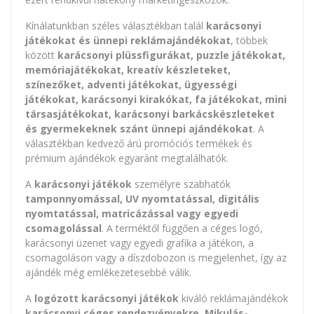
Kínálatunkban széles választékban talál
karácsonyi
játékokat és ünnepi reklámajándékokat
, többek
között
karácsonyi plüssfigurákat, puzzle játékokat,
memóriajátékokat, kreatív készleteket,
színezőket, adventi játékokat, ügyességi
játékokat, karácsonyi kirakókat, fa játékokat, mini
társasjátékokat, karácsonyi barkácskészleteket
és gyermekeknek szánt ünnepi ajándékokat
. A
választékban kedvező árú promóciós termékek és
prémium ajándékok egyaránt megtalálhatók.
A
karácsonyi játékok
személyre szabhatók
tamponnyomással, UV nyomtatással, digitális
nyomtatással, matricázással vagy egyedi
csomagolással
. A terméktől függően a céges logó,
karácsonyi üzenet vagy egyedi grafika a játékon, a
csomagoláson vagy a díszdobozon is megjelenhet, így az
ajándék még emlékezetesebbé válik.
A
logózott karácsonyi játékok
kiváló reklámajándékok
karácsonyi céges rendezvényekre, Mikulás-