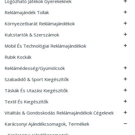
Logózható Játékok Gyerekeknek

Reklámajándék Tollak

Környezetbarát Reklámajándékok

Kulcstartók & Szerszámok

Mobil És Technológiai Reklámajándékok

Rubik Kockák
Reklámédesség/Gyümölcsök

Szabadidő & Sport Kiegészítők

Táskák És Utazási Kiegészítők

Textil És Kiegészítők

Vitalitás & Gondoskodás Reklámajándékok Cégeknek

Karácsonyi Ajándékcsomagok, Termékek

Karácsonyi ajándékcsomagok