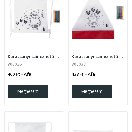
Karácsonyi színezhető hátizsák zsírkrétával...
Karácsonyi színezhető Mikulás sapka zsírkrétával
800036
800037
460 Ft + Áfa
438 Ft + Áfa
Megnézem
Megnézem