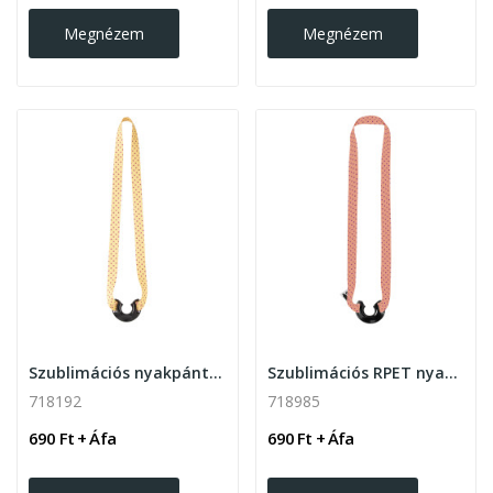
Megnézem
Megnézem
Szublimációs nyakpánt palacktartóval
Szublimációs RPET nyakpánt palacktartóval
718192
718985
690 Ft + Áfa
690 Ft + Áfa