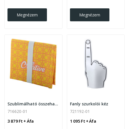
Megnézem
Megnézem
Szublimálható összehajtható RPET ülőpárna
Fanly szurkolói kéz
716620-01
721192-01
3 879 Ft + Áfa
1 095 Ft + Áfa