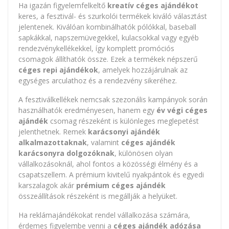
Ha igazán figyelemfelkeltő
kreatív céges ajándékot
keres, a fesztivál- és szurkolói termékek kiváló választást
jelentenek. Kiválóan kombinálhatók pólókkal, baseball
sapkákkal, napszemüvegekkel, kulacsokkal vagy egyéb
rendezvénykellékekkel, így komplett promóciós
csomagok állíthatók össze. Ezek a termékek népszerű
céges repi ajándékok
, amelyek hozzájárulnak az
egységes arculathoz és a rendezvény sikeréhez.
A fesztiválkellékek nemcsak szezonális kampányok során
használhatók eredményesen, hanem egy
év végi céges
ajándék
csomag részeként is különleges meglepetést
jelenthetnek. Remek
karácsonyi ajándék
alkalmazottaknak
, valamint
céges ajándék
karácsonyra dolgozóknak
, különösen olyan
vállalkozásoknál, ahol fontos a közösségi élmény és a
csapatszellem. A prémium kivitelű nyakpántok és egyedi
karszalagok akár
prémium céges ajándék
összeállítások részeként is megállják a helyüket.
Ha reklámajándékokat rendel vállalkozása számára,
érdemes figyelembe venni a
céges ajándék adózása