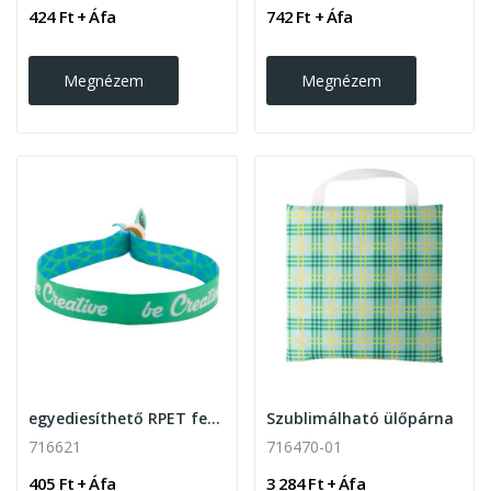
424 Ft + Áfa
742 Ft + Áfa
Megnézem
Megnézem
egyediesíthető RPET fesztivál karszalag
Szublimálható ülőpárna
716621
716470-01
405 Ft + Áfa
3 284 Ft + Áfa