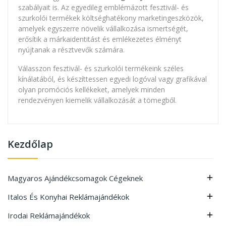
szabályait is. Az egyedileg emblémázott fesztivál- és
szurkolói termékek költséghatékony marketingeszközök,
amelyek egyszerre növelik vállalkozása ismertségét,
erősítik a márkaidentitást és emlékezetes élményt
nyújtanak a résztvevők számára.
Válasszon fesztivál- és szurkolói termékeink széles
kínálatából, és készíttessen egyedi logóval vagy grafikával
olyan promóciós kellékeket, amelyek minden
rendezvényen kiemelik vállalkozását a tömegből.
Kezdőlap
Magyaros Ajándékcsomagok Cégeknek

Italos És Konyhai Reklámajándékok

Irodai Reklámajándékok
