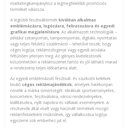
marketingkampányhoz a legmegfelelőbb promóciós
terméket válassza.
A legtöbb fesztiváltermék
kiválóan alkalmas
emblémázásra, logózásra, feliratozásra és egyedi
grafikai megjelenítésre
. Az alkalmazott technológiák –
például szitanyomás, tamponnyomás, digitális nyomtatás
vagy teljes felületű szublimáció – lehetővé teszik, hogy
céges logója, reklámszlogenje vagy egyedi arculata
feltűnően jelenjen meg. Az igényes kivitelezésnek
köszönhetően a reklámüzenet tartós és jól látható marad
a rendezvény teljes időtartama alatt.
Az egyedi emblémázott fesztivál- és szurkolói kellékek
kiváló
céges reklámajándékok
, amelyek hatékonyan
növelik a márka ismertségét. Ideálisak sportversenyekre,
koncertekre, fesztiválokra, városi rendezvényekre,
kiállításokra, nyílt napokra és vállalati eseményekre. A
résztvevők által viselt vagy használt termékek mozgó
reklámfelületként működnek, így vállalkozása logója
egyszerre sok emberhez jut el.