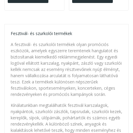
Fesztivál- és szurkolói termékek
A fesztivál- és szurkolói termékek olyan promóciós
eszközök, amelyek egyszerre teremtenek hangulatot és
biztosítanak kiemelkedő reklámmegjelenést. Egy egyedi
logóval ellátott karszalag, nyakpánt, zászló vagy szurkolói
kellék nemcsak az esemény résztvevőinek nyújt élményt,
hanem vállalkozása arculatát is folyamatosan láthatóvá
teszi. Ezek a termékek különösen népszerűek
fesztiválokon, sporteseményeken, koncerteken, céges
rendezvényeken és promóciós kampányok során.
Kínálatunkban megtalálhatók fesztivál karszalagok,
nyakpántok, szurkolói zászlók, tapsrudak, szurkolói kezek,
kereplők, sípok, ülőpárnák, pohártartók és számos egyéb
rendezvénykellék. A különböző színek, anyagok és
kialakítások lehetővé teszik, hogy minden eseményhez és