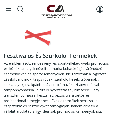
Fesztiválos És Szurkolói Termékek
Az emblémázott rendezvény- és sportkellékek kiváló promóciós
eszközök, amelyek növelik a márka láthatóságát különböző
eseményeken és sporteseményeken. Ide tartoznak a logózott
zászlók, molinók, tasps rúdak, szurkoló kezek, ülőpárnák ,
karszalagok, nyakpántok. Az emblémázás szitanyomással,
tamponnyomással, digitális nyomtatással, hímzéssel vagy
transzfernyomással készülhet, biztosítva a tartós és
professzionális megjelenést. Ezek a termékek nemcsak a
csapatokat és résztvevőket támogatják, hanem erősítik a
vállalat arculatát is, így ideálisak promóciós kampányokhoz,