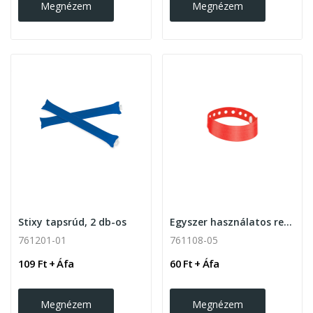
Megnézem
Megnézem
Stixy tapsrúd, 2 db-os
Egyszer használatos rendezvény karszalag
761201-01
761108-05
109 Ft + Áfa
60 Ft + Áfa
Megnézem
Megnézem