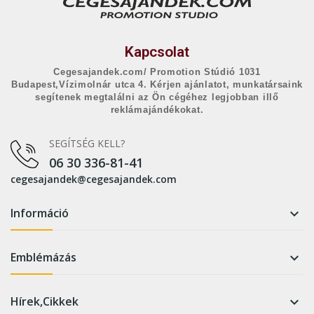
Kapcsolat
Cegesajandek.com/ Promotion Stúdió 1031
Budapest,Vízimolnár utca 4. Kérjen ajánlatot, munkatársaink
segítenek megtalálni az Ön cégéhez legjobban illő
reklámajándékokat.
SEGÍTSÉG KELL?
06 30 336-81-41
cegesajandek@cegesajandek.com
Információ

Emblémázás

Hírek,Cikkek
