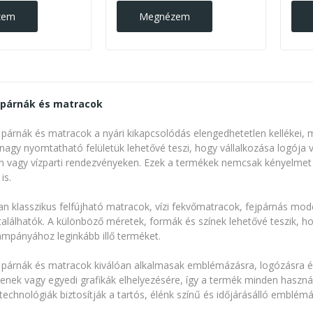
zem
Megnézem
 párnák és matracok
ó párnák és matracok a nyári kikapcsolódás elengedhetetlen kellékei,
nagy nyomtatható felületük lehetővé teszi, hogy vállalkozása logója
vagy vízparti rendezvényeken. Ezek a termékek nemcsak kényelmet n
is.
an klasszikus felfújható matracok, vízi fekvőmatracok, fejpárnás mod
 találhatók. A különböző méretek, formák és színek lehetővé teszik, h
mpányához leginkább illő terméket.
 párnák és matracok kiválóan alkalmasak emblémázásra, logózásra és f
enek vagy egyedi grafikák elhelyezésére, így a termék minden használ
echnológiák biztosítják a tartós, élénk színű és időjárásálló emblémá