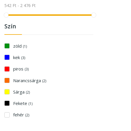
542 Ft - 2 476 Ft
Szín
zöld
(1)
kek
(3)
piros
(3)
Narancssárga
(2)
Sárga
(2)
Fekete
(1)
fehér
(2)