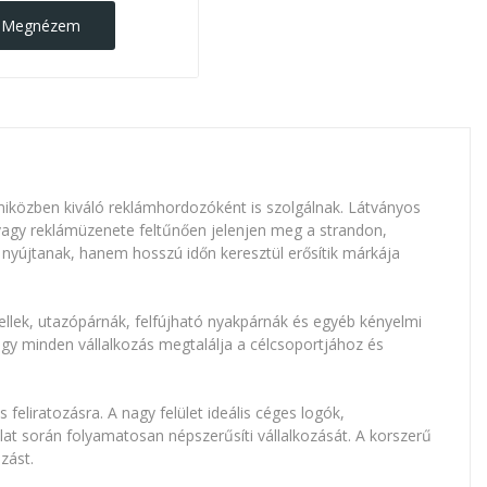
Megnézem
 miközben kiváló reklámhordozóként is szolgálnak. Látványos
 vagy reklámüzenete feltűnően jelenjen meg a strandon,
yújtanak, hanem hosszú időn keresztül erősítik márkája
ellek, utazópárnák, felfújható nyakpárnák és egyéb kényelmi
ogy minden vállalkozás megtalálja a célcsoportjához és
eliratozásra. A nagy felület ideális céges logók,
at során folyamatosan népszerűsíti vállalkozását. A korszerű
zást.