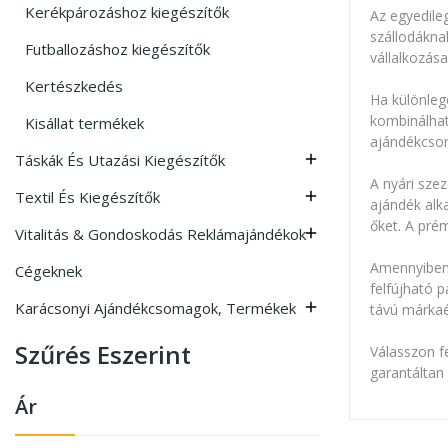
Kerékpározáshoz kiegészítők
Az egyedile
szállodákna
Futballozáshoz kiegészítők
vállalkozása
Kertészkedés
Ha különleg
kombinálhat
Kisállat termékek
ajándékcsom
Táskák És Utazási Kiegészítők

A nyári sze
Textil És Kiegészítők

ajándék alk
őket. A pré
Vitalitás & Gondoskodás Reklámajándékok

Amennyiben 
Cégeknek
felfújható 
Karácsonyi Ajándékcsomagok, Termékek

távú márkaé
Szűrés Eszerint
Válasszon f
garantáltan
Ár