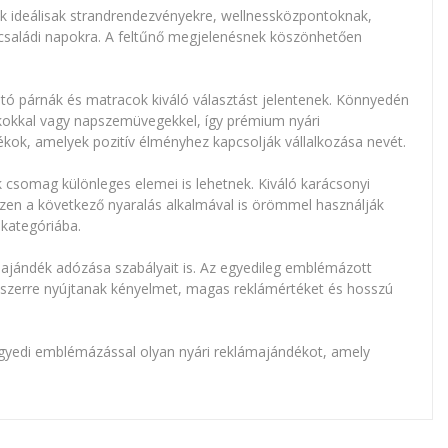
k ideálisak strandrendezvényekre, wellnessközpontoknak,
s családi napokra. A feltűnő megjelenésnek köszönhetően
ató párnák és matracok kiváló választást jelentenek. Könnyedén
okokkal vagy napszemüvegekkel, így prémium nyári
kok, amelyek pozitív élményhez kapcsolják vállalkozása nevét.
k csomag különleges elemei is lehetnek. Kiváló karácsonyi
zen a következő nyaralás alkalmával is örömmel használják
kategóriába.
jándék adózása szabályait is. Az egyedileg emblémázott
szerre nyújtanak kényelmet, magas reklámértéket és hosszú
 egyedi emblémázással olyan nyári reklámajándékot, amely