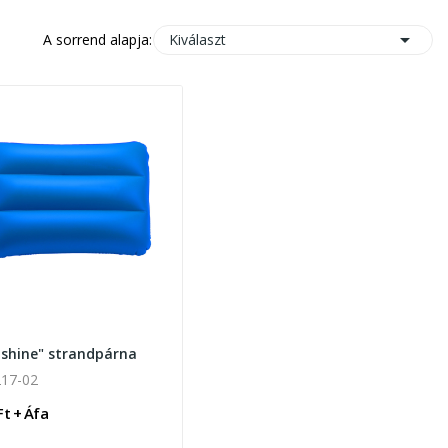

Kiválaszt
A sorrend alapja:
shine" strandpárna
17-02
Ft + Áfa