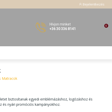
Bejelentkezés
Hívjon minket
0
+36 30 336 8141
k
s Matracok
ületet biztosítanak egyedi emblémázáshoz, logózáshoz és
hoz és nyári promóciós kampányokhoz.