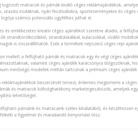
g logózott matracok és párnák kiváló céges reklámajándékok, amelye
k, utazási irodáknak, nyári fesztiválokra, sporteseményekre és cége
 logója számos potenciális ügyfélhez juthat el.
es és emlékezetes kreatív céges ajándékot szeretne átadni, a felfújh
ók strandtörölközőkkel, strandtáskákkal, kulacsokkal, vízálló mobilt
agok is összeállíthatók. Ezek a termékek népszerű céges repi ajándé
zon mellett a felfújható párnák és matracok egy év végi céges ajándé
almazottaknak, valamint céges ajándék karácsonyra dolgozóknak, his
mium minőségű modellek méltán tartoznak a prémium céges ajándék 
reklámajándékok beszerzését tervezi, érdemes megismerni a céges a
párnák és matracok költséghatékony marketingeszközök, amelyek egy
pítési lehetőséget.
elfújható párnáink és matracaink széles kínálatából, és készíttessen
 felkelti a figyelmet és maradandó benyomást tesz.