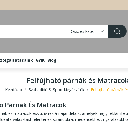
Összes kategória
zolgáltatásaink
GYIK
Blog
Felfújható párnák és Matraco
Kezdőlap
Szabadidő & Sport kiegészítők
Felfújható párnák é
tó Párnák És Matracok
árnák és matracok exkluzív reklámajándékok, amelyek nagy reklámfel
. Ideális választást jelentenek strandokra, medencékhez, nyaralások