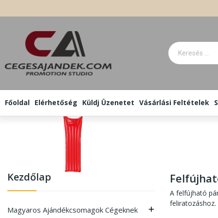
Főoldal
Elérhetőség
Küldj Üzenetet
Vásárlási Feltételek
S
Kezdőlap
Felfújha
A felfújható p
feliratozáshoz
Magyaros Ajándékcsomagok Cégeknek
