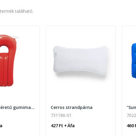
 termék található.
Henley kisméretű gumimatrac
Cerros strandpárna
"Sun
731186-01
7022
fa
427 Ft + Áfa
460 