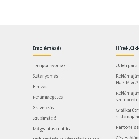
Emblémázás
Hírek,Cik
Tamponnyomás
Üzleti part
Szitanyomás
Reklámajánd
Hol? Miért?
Hímzés
Reklámaján
Kerámiaégetés
szemponto
Gravírozás
Grafikai ú
reklámajá
Szublimáció
Pantone sz
Műgyantás matrica
Céges Aján