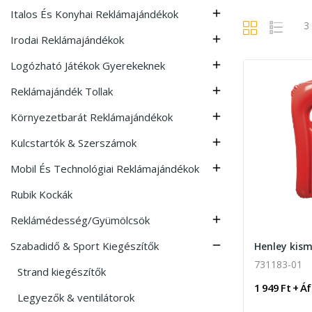
Italos És Konyhai Reklámajándékok

3
Irodai Reklámajándékok

Logózható Játékok Gyerekeknek

Reklámajándék Tollak

Környezetbarát Reklámajándékok

Kulcstartók & Szerszámok

Mobil És Technológiai Reklámajándékok

Rubik Kockák
Reklámédesség/Gyümölcsök

Szabadidő & Sport Kiegészítők

731183-01
Strand kiegészítők
1 949 Ft + Á
Legyezők & ventilátorok