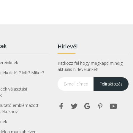
kek
Hírlevél
nereinknek
Iratkozz fel hogy megkapd mindig
aktuális hírlevelünket!
ékok: Kit? Mit? Mikor?
Feliraktozás
dék választási
k
tmutató emblémázott
ndékokhoz
ínek
dék a munkahelyen