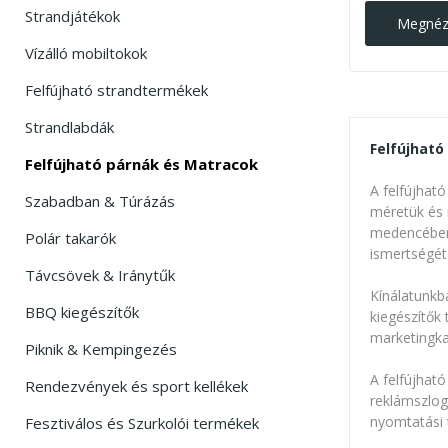
Strandjátékok
Megné
Vízálló mobiltokok
Felfújható strandtermékek
Strandlabdák
Felfújható
Felfújható párnák és Matracok
A felfújhat
Szabadban & Túrázás
méretük és 
medencében 
Polár takarók
ismertségét 
Távcsövek & Iránytűk
Kínálatunkb
BBQ kiegészítők
kiegészítők
marketingka
Piknik & Kempingezés
A felfújható
Rendezvények és sport kellékek
reklámszlog
nyomtatási t
Fesztiválos és Szurkolói termékek