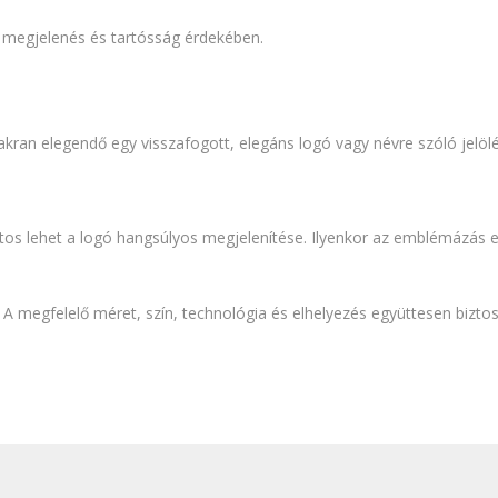
t megjelenés és tartósság érdekében.
an elegendő egy visszafogott, elegáns logó vagy névre szóló jelölés
s lehet a logó hangsúlyos megjelenítése. Ilyenkor az emblémázás e
A megfelelő méret, szín, technológia és elhelyezés együttesen biztos