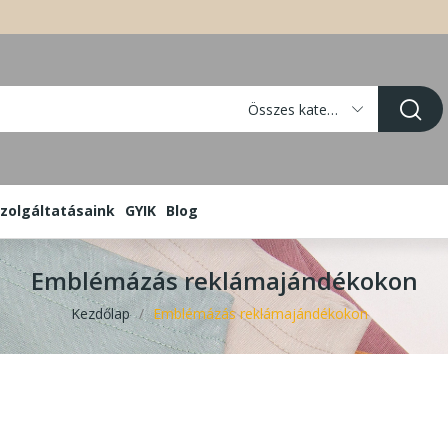
Összes kategória
zolgáltatásaink
GYIK
Blog
Emblémázás reklámajándékokon
Kezdőlap
Emblémázás reklámajándékokon