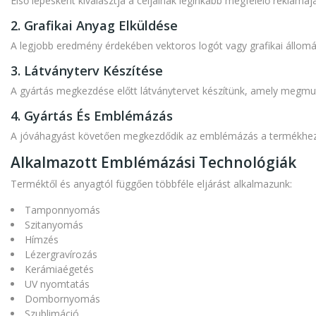
Első lépésként kiválasztja a céljainak leginkább megfelelő reklám
2. Grafikai Anyag Elküldése
A legjobb eredmény érdekében vektoros logót vagy grafikai állományt
3. Látványterv Készítése
A gyártás megkezdése előtt látványtervet készítünk, amely megmut
4. Gyártás És Emblémázás
A jóváhagyást követően megkezdődik az emblémázás a termékhez l
Alkalmazott Emblémázási Technológiák
Terméktől és anyagtól függően többféle eljárást alkalmazunk:
Tamponnyomás
Szitanyomás
Hímzés
Lézergravírozás
Kerámiaégetés
UV nyomtatás
Dombornyomás
Szublimáció