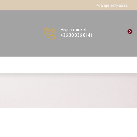
Bejelentkezés
Hívjon minket
0
+36 30 336 8141