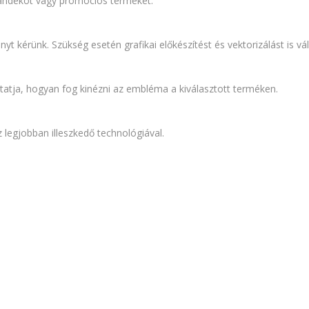
ajándékot vagy promóciós terméket.
 kérünk. Szükség esetén grafikai előkészítést és vektorizálást is vál
atja, hogyan fog kinézni az embléma a kiválasztott terméken.
egjobban illeszkedő technológiával.