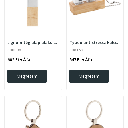
Lignum téglalap alakú bambusz kulcstartó
Typoo antistressz kulcstartó
800098
808159
602 Ft + Áfa
547 Ft + Áfa
Megnézem
Megnézem