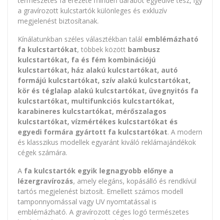
természetes fa erezete minden darabot egyedivé tesz, így
a gravírozott kulcstartók különleges és exkluzív
megjelenést biztosítanak.
Kínálatunkban széles választékban talál
emblémázható
fa kulcstartókat
, többek között
bambusz
kulcstartókat, fa és fém kombinációjú
kulcstartókat, ház alakú kulcstartókat, autó
formájú kulcstartókat, szív alakú kulcstartókat,
kör és téglalap alakú kulcstartókat, üvegnyitós fa
kulcstartókat, multifunkciós kulcstartókat,
karabineres kulcstartókat, mérőszalagos
kulcstartókat, vízmértékes kulcstartókat és
egyedi formára gyártott fa kulcstartókat
. A modern
és klasszikus modellek egyaránt kiváló reklámajándékok
cégek számára.
A
fa kulcstartók egyik legnagyobb előnye a
lézergravírozás
, amely elegáns, kopásálló és rendkívül
tartós megjelenést biztosít. Emellett számos modell
tamponnyomással vagy UV nyomtatással is
emblémázható. A gravírozott céges logó természetes