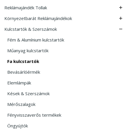
Reklámajándék Tollak

Környezetbarát Reklámajándékok

Kulcstartók & Szerszámok

Fém & Alumínium kulcstartók
Műanyag kulcstartók
Fa kulcstartók
Bevásárlóérmék
Elemlámpák
Kések & Szerszámok
Mérőszalagok
Fényvisszaverős termékek
Öngyújtók