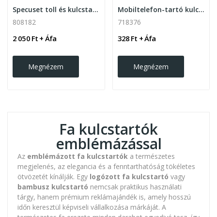
Specuset toll és kulcstartó készlet
Mobiltelefon-tartó kulcstartó bambusz
808182
718376
2 050 Ft + Áfa
328 Ft + Áfa
Megnézem
Megnézem
Fa kulcstartók
emblémázással
Az
emblémázott fa kulcstartók
a természetes
megjelenés, az elegancia és a fenntarthatóság tökéletes
ötvözetét kínálják. Egy
logózott fa kulcstartó
vagy
bambusz kulcstartó
nemcsak praktikus használati
tárgy, hanem prémium reklámajándék is, amely hosszú
időn keresztül képviseli vállalkozása márkáját. A