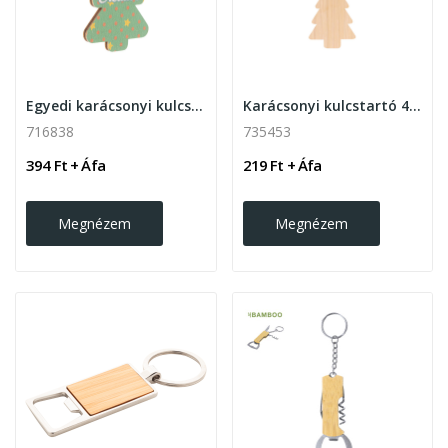
Egyedi karácsonyi kulcstartó
Karácsonyi kulcstartó 4 féle formában
716838
735453
394 Ft + Áfa
219 Ft + Áfa
Megnézem
Megnézem