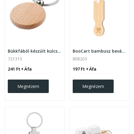
Bükkfából készült kulcstartó 4 formában
BooCart bambusz bevásárlókocsi érme
721315
808203
241 Ft + Áfa
197 Ft + Áfa
Megnézem
Megnézem