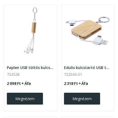
Paplen USB töltős kulcstartó
Edulis kulcstartó USB töltőkábellel
722528
722043-01
2 098 Ft + Áfa
2 318 Ft + Áfa
Megnézem
Megnézem