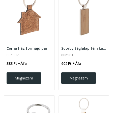
Corhu ház formájú parafa kulcstartó
Sqorby téglalap fém kulcstartó bambusz betéttel.
806997
806981
383 Ft + Áfa
602 Ft + Áfa
Megnézem
Megnézem