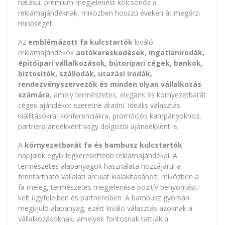
hatású, prémium megjelenést kölcsönöz a
reklámajándéknak, miközben hosszú éveken át megőrzi
minőségét.
Az
emblémázott fa kulcstartók
kiváló
reklámajándékok
autókereskedések, ingatlanirodák,
építőipari vállalkozások, bútoripari cégek, bankok,
biztosítók, szállodák, utazási irodák,
rendezvényszervezők és minden olyan vállalkozás
számára
, amely természetes, elegáns és környezetbarát
céges ajándékot szeretne átadni. Ideális választás
kiállításokra, konferenciákra, promóciós kampányokhoz,
partnerajándékként vagy dolgozói ajándékként is.
A
környezetbarát fa és bambusz kulcstartók
napjaink egyik legkeresettebb reklámajándékai. A
természetes alapanyagok használata hozzájárul a
fenntartható vállalati arculat kialakításához, miközben a
fa meleg, természetes megjelenése pozitív benyomást
kelt ügyfeleiben és partnereiben. A bambusz gyorsan
megújuló alapanyag, ezért kiváló választás azoknak a
vállalkozásoknak, amelyek fontosnak tartják a