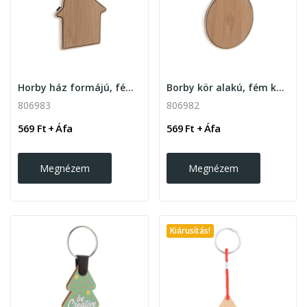
Horby ház formájú, fém kulcstartó bambusz betéttel
Borby kör alakú, fém kulcstartó
806983
806982
569 Ft + Áfa
569 Ft + Áfa
Megnézem
Megnézem
Kiárusítás!