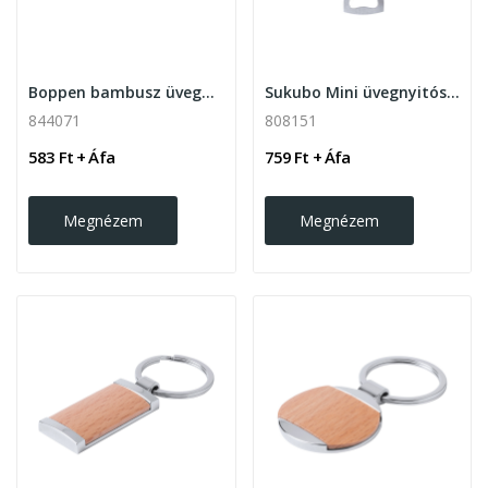
Boppen bambusz üvegnyitós kulcstartó
Sukubo Mini üvegnyitós kulcstartó , natúr
844071
808151
583 Ft + Áfa
759 Ft + Áfa
Megnézem
Megnézem