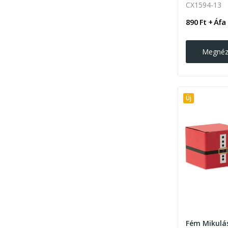
CX1594-13
890 Ft + Áfa
Megné
Új