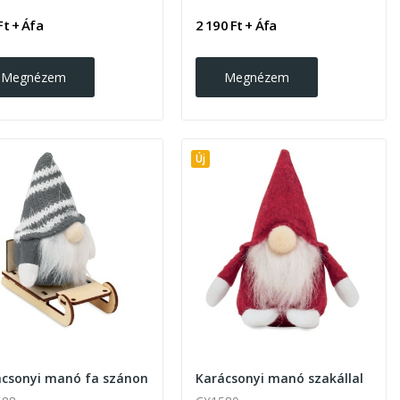
Ft + Áfa
2 190 Ft + Áfa
Megnézem
Megnézem
Új
ácsonyi manó fa szánon
Karácsonyi manó szakállal