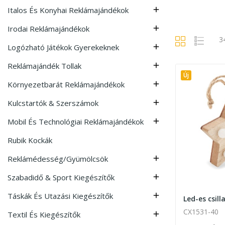
Italos És Konyhai Reklámajándékok

Irodai Reklámajándékok

3
Logózható Játékok Gyerekeknek

Reklámajándék Tollak

Új
Környezetbarát Reklámajándékok

Kulcstartók & Szerszámok

Mobil És Technológiai Reklámajándékok

Rubik Kockák
Reklámédesség/Gyümölcsök

Szabadidő & Sport Kiegészítők

Táskák És Utazási Kiegészítők

CX1531-40
Textil És Kiegészítők
