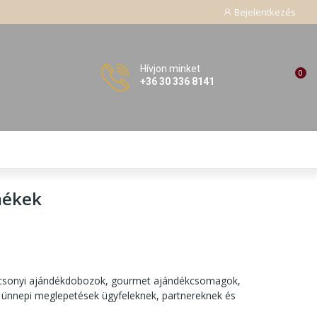
Bejelentkezés
Hívjon minket
0
+36 30 336 8141
mékek
ácsonyi ajándékdobozok, gourmet ajándékcsomagok,
ünnepi meglepetések ügyfeleknek, partnereknek és