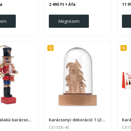
fa
2 490 Ft + Áfa
11 9
zem
Megnézem
Új
Új
Kis diótörő alakú karácsonyi függődísz
Karácsonyi dekoráció 1 LED fénnyel.
CX1558-40
CX15