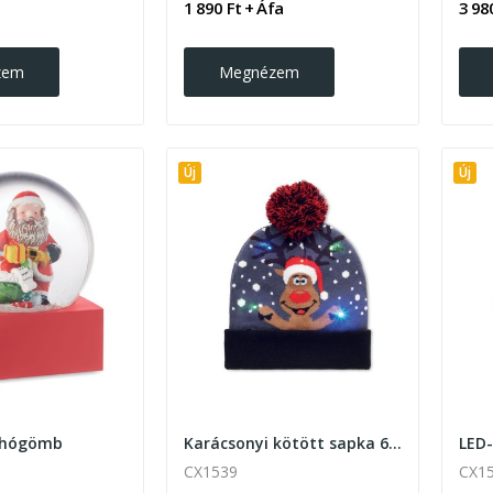
1 890 Ft + Áfa
3 98
zem
Megnézem
Új
Új
 hógömb
Karácsonyi kötött sapka 6 LED-el
CX1539
CX1