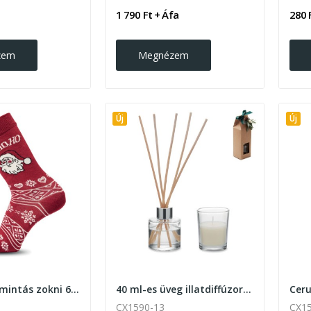
1 790 Ft + Áfa
280 
zem
Megnézem
Új
Új
Karácsonyi mintás zokni 6 féle mintával
40 ml-es üveg illatdiffúzor vanília ilattal
CX1590-13
CX1