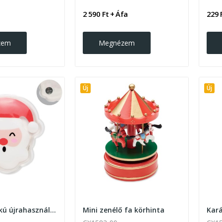
2 590 Ft + Áfa
229 
zem
Megnézem
Új
Új
Mikulás alakú újrahasználható kézmelegítő
Mini zenélő fa körhinta
Kar