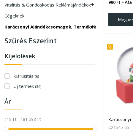
990 Ft + Áfa
Vitalitás & Gondoskodás Reklámajándékok

Cégeknek
Megné
Karácsonyi Ajándékcsomagok, Termékek

Szűrés Eszerint
Új
Kijelölések
Kiárusítás
(6)
Új termék
(36)
Ár
118 Ft - 181 598 Ft
Karácsonyi
CX1545-05