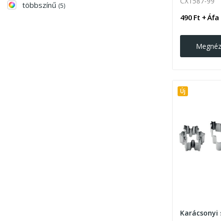
CX1587-99
többszínű
(5)
490 Ft + Áfa
Megné
Új