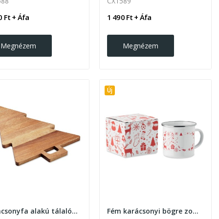
588
CX1589
0 Ft + Áfa
1 490 Ft + Áfa
Megnézem
Megnézem
Új
Karácsonyfa alakú tálalódeszka akáciafából
Fém karácsonyi bögre zománcozott bevonattal