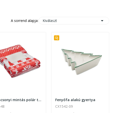

Kiválaszt
A sorrend alapja:
Új
Karácsonyi mintás polár takaró
Fenyőfa alakú gyertya
548
CX1542-09