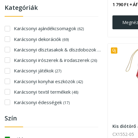
1 790 Ft + Á
Kategóriák
Megné
Karácsonyi ajándékcsomagok
(62)
Karácsonyi dekorációk
(69)
Karácsonyi dísztasakok & díszdobozok & üdvözlőlapok
(62)
Új
Karácsonyi irószerek & irodaszerek
(26)
Karácsonyi játékok
(27)
Karácsonyi konyhai eszközök
(42)
Karácsonyi textil termékek
(48)
Karácsonyi édességek
(17)
Szín
CX1552-05