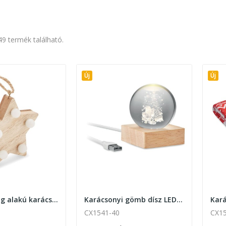
49 termék található.
Új
Új
Led-es csillag alakú karácsonyfadísz
Karácsonyi gömb dísz LED fénnyel
CX1541-40
CX1