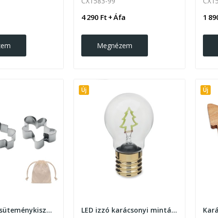
CX1583-99
CX1
4 290 Ft + Áfa
1 89
zem
Megnézem
Új
Új
Karácsonyi süteménykiszúró 3db-os szett
LED izzó karácsonyi mintával