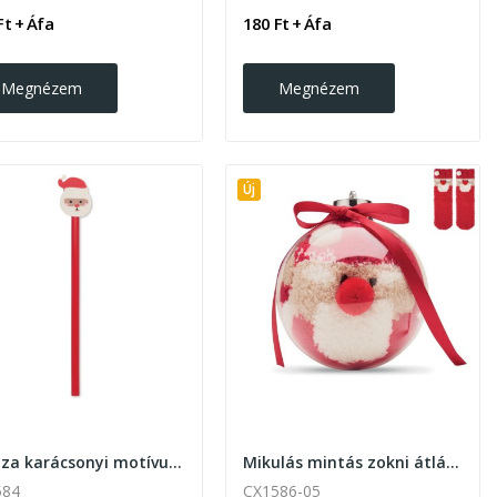
Ft + Áfa
180 Ft + Áfa
Megnézem
Megnézem
Új
Ceruza karácsonyi motívumos radír figurával
Mikulás mintás zokni átlátszó gömbdíszben
584
CX1586-05