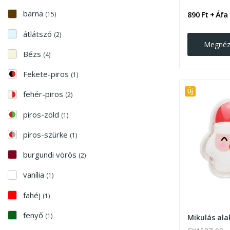
barna
890 Ft + Áfa
(15)
átlátszó
(2)
Megné
Bézs
(4)
Fekete-piros
(1)
Új
fehér-piros
(2)
piros-zöld
(1)
piros-szürke
(1)
burgundi vörös
(2)
vanília
(1)
fahéj
(1)
fenyő
(1)