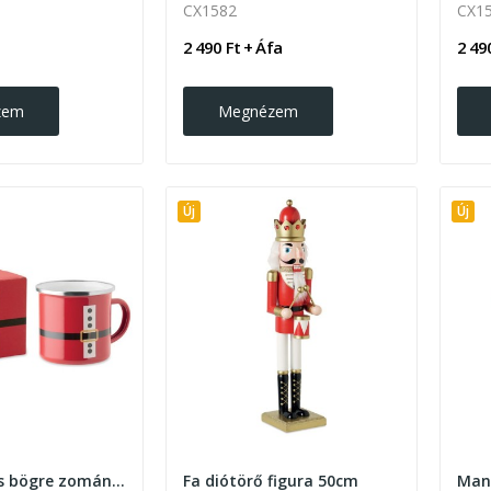
CX1582
CX15
2 490 Ft + Áfa
2 49
zem
Megnézem
Új
Új
Fém Mikulás bögre zománcozott bevonattal
Fa diótörő figura 50cm
Man