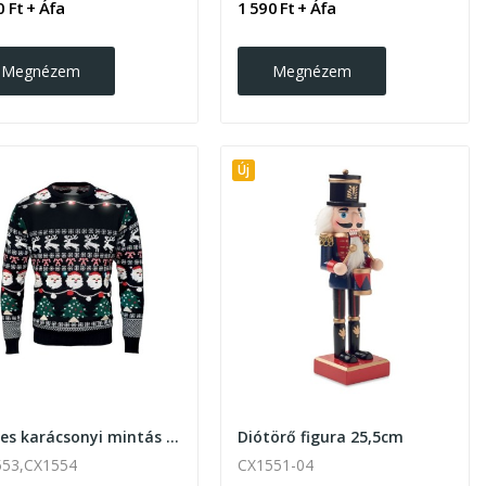
0 Ft + Áfa
1 590 Ft + Áfa
Megnézem
Megnézem
Új
LED-es karácsonyi mintás pulóver
Diótörő figura 25,5cm
553,CX1554
CX1551-04