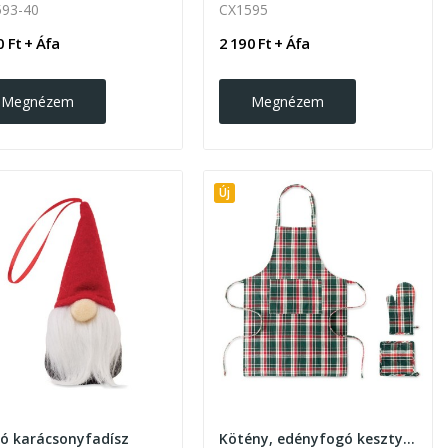
93-40
CX1595
0 Ft + Áfa
2 190 Ft + Áfa
Megnézem
Megnézem
Új
ó karácsonyfadísz
Kötény, edényfogó kesztyű és konyhai kesztyű szett