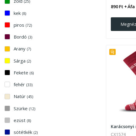
zöld
(25)
890 Ft + Áfa
kek
(8)
Megné
piros
(72)
Bordó
(3)
Arany
(7)
Új
Sárga
(2)
Fekete
(6)
fehér
(33)
Natúr
(45)
Szürke
(12)
ezüst
(8)
sötétkék
(2)
CX1574