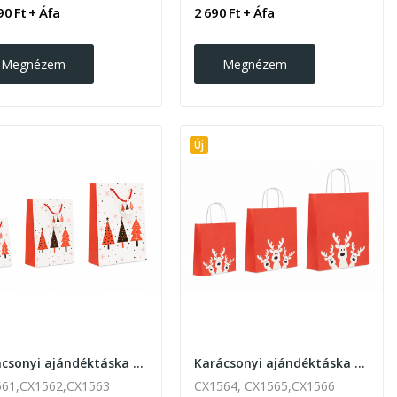
90 Ft + Áfa
2 690 Ft + Áfa
Megnézem
Megnézem
Új
Karácsonyi ajándéktáska 3 méretben
Karácsonyi ajándéktáska 3 féle méretben
61,CX1562,CX1563
CX1564, CX1565,CX1566