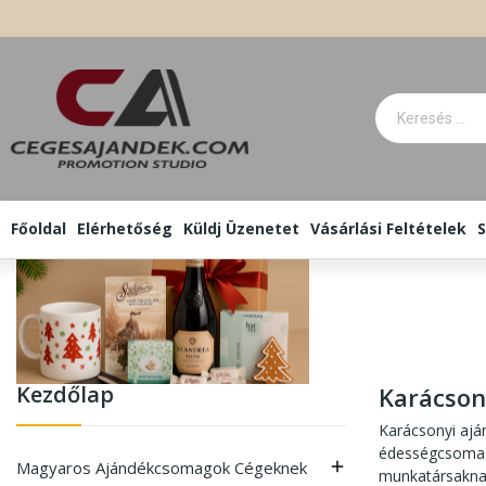
Főoldal
Elérhetőség
Küldj Üzenetet
Vásárlási Feltételek
S
Kezdőlap
Karácson
Karácsonyi aj
édességcsomago
Magyaros Ajándékcsomagok Cégeknek

munkatársakna