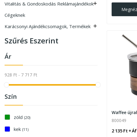
Vitalitás & Gondoskodás Reklámajándékok

Megné
Cégeknek
Karácsonyi Ajándékcsomagok, Termékek

Szűrés Eszerint
Ár
928 Ft - 7 717 Ft
Szín
zöld
(20)
800049
kek
(11)
2 135 Ft + Á