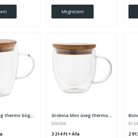
zem
Megnézem
Grobina üveg thermo bögre 350ml, átlátszó
Grobina Mini üveg thermo bögre 250ml, átlátszó
800566
812
fa
3 214 Ft + Áfa
2 91