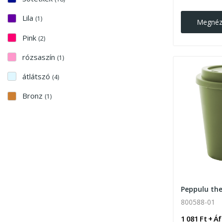
Lila
(1)
Megné
Pink
(2)
rózsaszín
(1)
átlátszó
(4)
Bronz
(1)
800588-01
1 081 Ft + Á