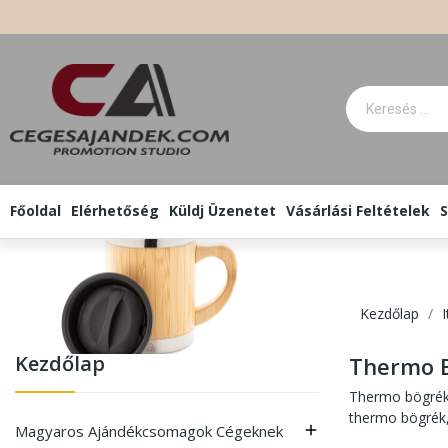
Főoldal
Elérhetőség
Küldj Üzenetet
Vásárlási Feltételek
S
Kezdőlap
Kezdőlap
Thermo B
Thermo bögrék 
thermo bögrék,
Magyaros Ajándékcsomagok Cégeknek
