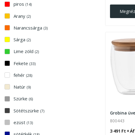
piros
(14)
Megné
Arany
(2)
Narancssárga
(3)
Sárga
(2)
Lime zöld
(2)
Fekete
(33)
fehér
(28)
Natúr
(9)
Szürke
(6)
Sötétszürke
(7)
800443
ezüst
(13)
3 491 Ft + Á
sötétkék
(18)