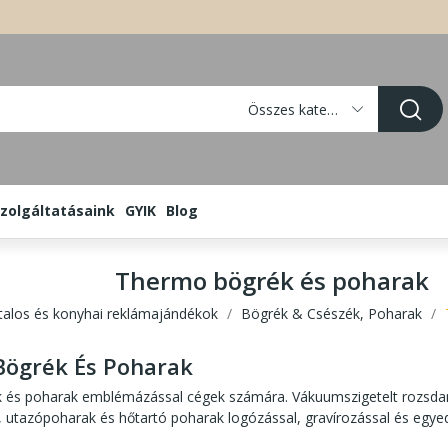
Összes kategória
zolgáltatásaink
GYIK
Blog
Thermo bögrék és poharak
Italos és konyhai reklámajándékok
Bögrék & Csészék, Poharak
ögrék És Poharak
és poharak emblémázással cégek számára. Vákuumszigetelt rozsdame
 utazópoharak és hőtartó poharak logózással, gravírozással és egye