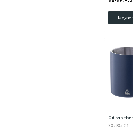
6 076 Ft + Á
Megné
Odisha the
807905-21