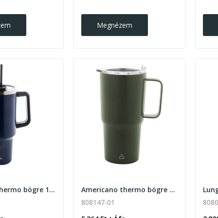
zem
Megnézem
Massimus thermo bögre 1200ml
Americano thermo bögre 600ml
808147-01
8080