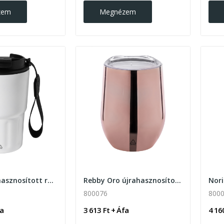
zem
Megnézem
Aricha újrahasznosított rozsdamentes acél...
Rebby Oro újrahasznosított rozsdamentes acél...
800076
800
fa
3 613 Ft + Áfa
4 16