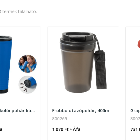
0 termék található.
Howler szurkolói pohár kürt funkcióval, 700ml
Frobbu utazópohár, 400ml
800269
800
fa
1 070 Ft + Áfa
731 