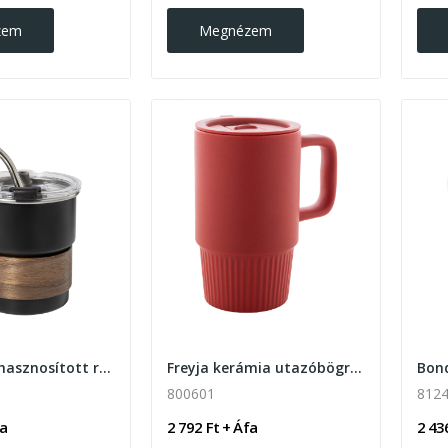
zem
Megnézem
Waffee újrahasznosított rozsdamentes acél utazó...
Freyja kerámia utazóbögre 420ml
800601
812
fa
2 792 Ft + Áfa
2 43