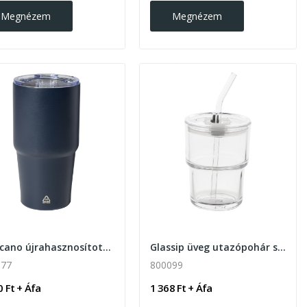
Megnézem
Megnézem
Noricano újrahasznosított rozsdamentes acél...
Glassip üveg utazópohár szívószállal 400ml
077
800099
0 Ft + Áfa
1 368 Ft + Áfa