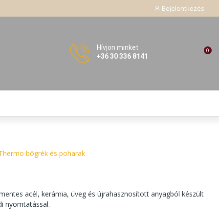
Bejelentkezés
Hívjon minket
0
+36 30 336 8141
Thermo bögrék és poharak
ntes acél, kerámia, üveg és újrahasznosított anyagból készült
di nyomtatással.