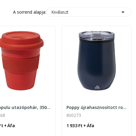

Kiválaszt
A sorrend alapja:
Grappulu utazópohár, 350ml
Poppy újrahasznosított rozsdamentes acél thermo...
268
800273
Ft + Áfa
1 933 Ft + Áfa