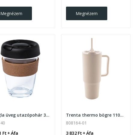
Megnézem
Megnézem
Corgla üveg utazópohár 350ml, átlátszó
Trenta thermo bögre 1100ml
040
808164-01
1 Ft + Áfa
3 832 Ft + Áfa