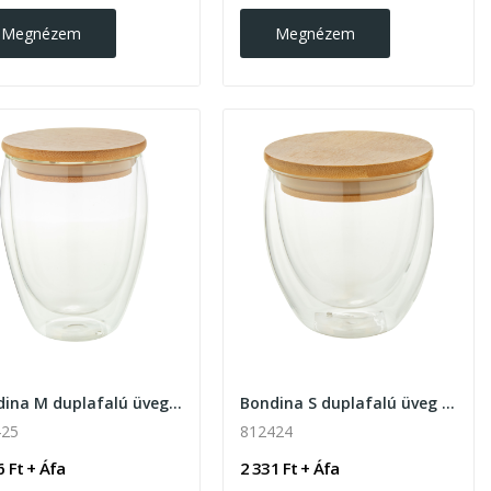
Megnézem
Megnézem
Bondina M duplafalú üveg thermo pohár 320 ml...
Bondina S duplafalú üveg thermo pohár 300 ml...
425
812424
6 Ft + Áfa
2 331 Ft + Áfa