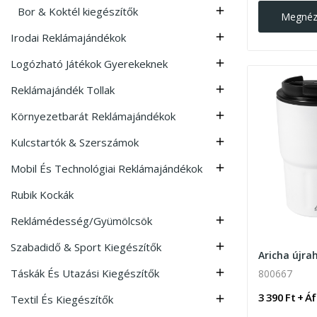
Bor & Koktél kiegészítők

Megné
Irodai Reklámajándékok

Logózható Játékok Gyerekeknek

Reklámajándék Tollak

Környezetbarát Reklámajándékok

Kulcstartók & Szerszámok

Mobil És Technológiai Reklámajándékok

Rubik Kockák
Reklámédesség/Gyümölcsök

Szabadidő & Sport Kiegészítők

Táskák És Utazási Kiegészítők

800667
3 390 Ft + Á
Textil És Kiegészítők
