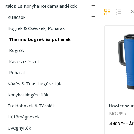
Italos És Konyhai Reklámajándékok

5
Kulacsok

Bögrék & Csészék, Poharak

Thermo bögrék és poharak
Bögrék
Kávés csészék
Poharak
Kávés & Teás kiegészítők
Konyhai kiegészítők
Ételdobozok & Tárolók
MO2995
Hűtőmágnesek
4 408 Ft + Á
Üvegnyitók