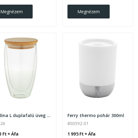
Megnézem
Megnézem
Bondina L duplafalú üveg thermo pohár 420 ml...
Ferry thermo pohár 300ml
426
800592-01
3 Ft + Áfa
1 995 Ft + Áfa