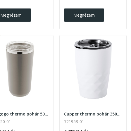
Megnézem
Megnézem
Lungogo thermo pohár 500ml
Cupper thermo pohár 350ml
50-01
721953-01