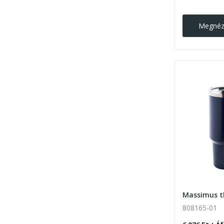
Megné
808165-01