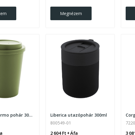
zem
Megnézem
Peppulu thermo pohár 300ml
Liberica utazópohár 300ml
800549-01
722
fa
2 604 Ft + Áfa
3 08