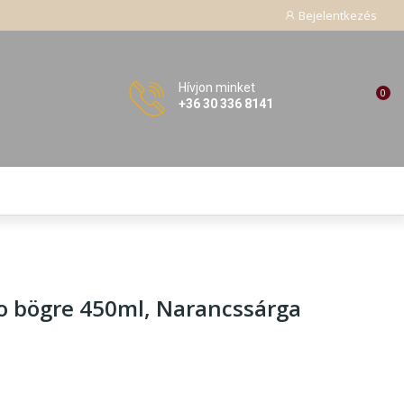
Bejelentkezés
Hívjon minket
0
+36 30 336 8141
o bögre 450ml
, Narancssárga