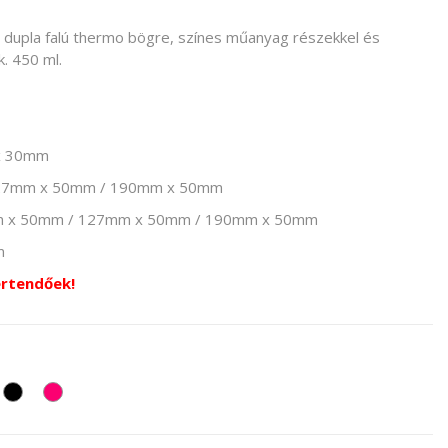
 dupla falú thermo bögre, színes műanyag részekkel és
k. 450 ml.
x 30mm
127mm x 50mm / 190mm x 50mm
mm x 50mm / 127mm x 50mm / 190mm x 50mm
m
értendőek!
rancssárga
Fekete
Pink