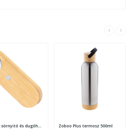
Bambusz sörnyitó és dugóhúzó
Zoboo Plus termosz 500ml