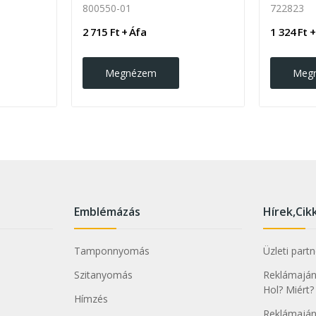
800550-01
722823
2 715 Ft + Áfa
1 324 Ft +
Megnézem
Meg
Emblémázás
Hírek,Cik
Tamponnyomás
Üzleti part
Szitanyomás
Reklámajánd
Hol? Miért?
Hímzés
Reklámaján