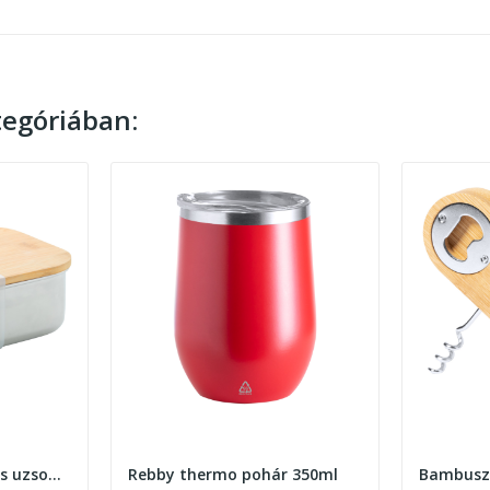
egóriában:
Ferroca rozsdamentes uzsonnás doboz 800ml , ezüst
Rebby thermo pohár 350ml