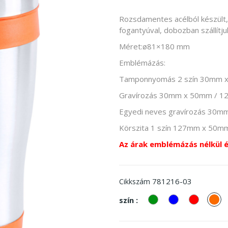
Rozsdamentes acélból készült,
fogantyúval, dobozban szállítju
Méret:ø81×180 mm
Emblémázás:
Tamponnyomás 2 szín 30mm 
Gravírozás 30mm x 50mm / 
Egyedi neves gravírozás 30
Körszita 1 szín 127mm x 50m
Az árak emblémázás nélkül 
781216-03
Cikkszám
zöld
kek
piros
Na
szín :