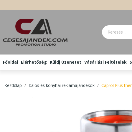
Főoldal
Elérhetőség
Küldj Üzenetet
Vásárlási Feltételek
S
Kezdőlap
Italos és konyhai reklámajándékok
Caprol Plus th