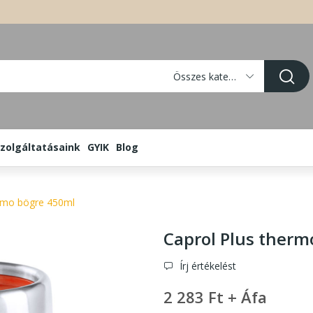
Összes kategória
zolgáltatásaink
GYIK
Blog
ermo bögre 450ml
Caprol Plus therm
Írj értékelést
2 283 Ft + Áfa