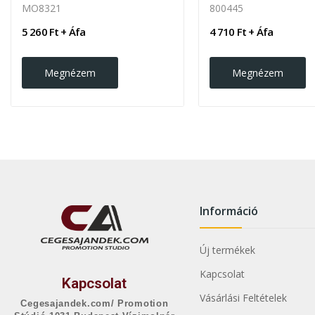
MO8321
800445
5 260 Ft + Áfa
4 710 Ft + Áfa
Megnézem
Megnézem
Információ
Új termékek
Kapcsolat
Kapcsolat
Vásárlási Feltételek
Cegesajandek.com/ Promotion