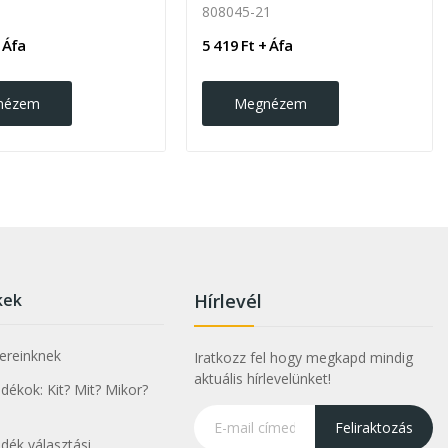
808045-21
 Áfa
5 419 Ft + Áfa
nézem
Megnézem
kek
Hírlevél
nereinknek
Iratkozz fel hogy megkapd mindig
aktuális hírlevelünket!
ékok: Kit? Mit? Mikor?
Feliraktozás
dék választási