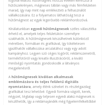
logóval ellátott hűtőmágnes hosszú éveken keresztül a
hűtőszekrényen, mágneses táblán vagy más fémfelületen
marad, így nap mint nap emlékezteti a felhasználót
vállalkozására. Ez a folyamatos láthatóság teszi a
hűtőmágnest az egyik legerősebb reklámhordozóvá.
Kínálatunkban
egyedi hűtőmágnesek
széles választéka
érhető el, amelyek teljes felületükön személyre
szabhatók. A hűtőmágnesek készülhetnek különböző
méretben, formában és grafikával, így tökéletesen
igazíthatók vállalkozása arculatához vagy egy adott
kampányhoz. Legyen szó céges logóról, reklámüzenetről,
termékfotóról vagy kreatív illusztrációról, a kiváló
minőségű nyomtatás gondoskodik a látványos
megjelenésről.
A
hűtőmágnesek kiválóan alkalmasak
emblémázásra és teljes felületű digitális
nyomtatásra
, amely élénk színeket és részletgazdag
grafikákat tesz lehetővé. Egyedi formára vágott, kerek,
négyzet, téglalap vagy teljesen egyedi alakú mágnesek is
készíthetők, így a reklámajándék még figyelemfelkeltőbbé