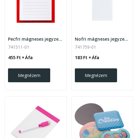
Pecfri mágneses jegyzetlap
Nofri mágneses jegyzettömb
741511-01
741759-01
455 Ft + Áfa
183 Ft + Áfa
Megnézem
Megnézem