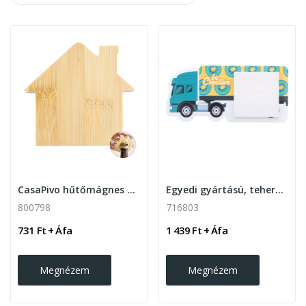
CasaPivo hűtőmágnes és üvegnyitó
Egyedi gyártású, teherautó alakú, full colour...
800798
716803
731 Ft + Áfa
1 439 Ft + Áfa
Megnézem
Megnézem