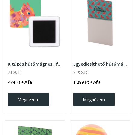
Kitűzős hűtőmágnes , fehér
Egyediesíthető hűtőmágnes
716811
716606
474 Ft + Áfa
1 289 Ft + Áfa
Megnézem
Megnézem