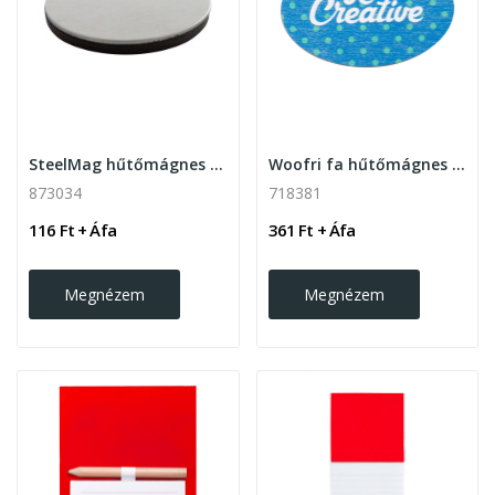
SteelMag hűtőmágnes , ezüst
Woofri fa hűtőmágnes 4 féle formával
873034
718381
116 Ft + Áfa
361 Ft + Áfa
Megnézem
Megnézem