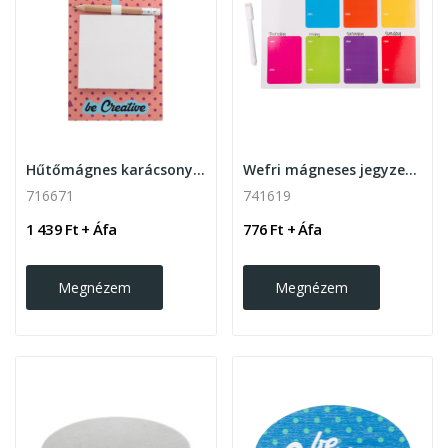
Hűtőmágnes karácsonyfa díszítéssel,...
Wefri mágneses jegyzetlap
716671
741619
1 439 Ft + Áfa
776 Ft + Áfa
Megnézem
Megnézem