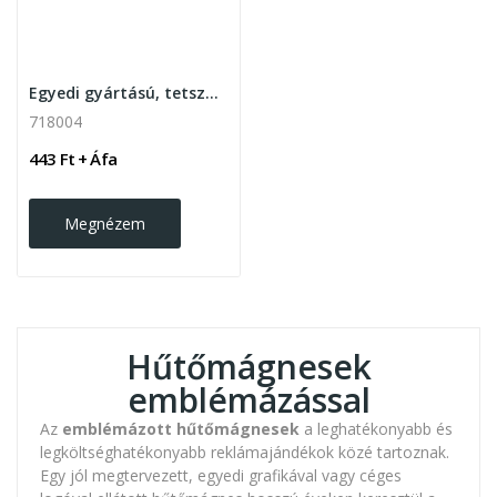
Egyedi gyártású, tetszőleges formájú,...
718004
443 Ft + Áfa
Megnézem
Hűtőmágnesek
emblémázással
Az
emblémázott hűtőmágnesek
a leghatékonyabb és
legköltséghatékonyabb reklámajándékok közé tartoznak.
Egy jól megtervezett, egyedi grafikával vagy céges