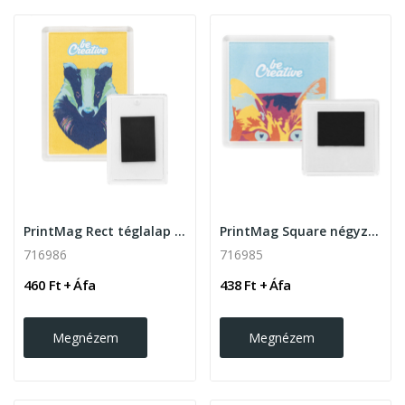
PrintMag Rect téglalap alakú akril hűtőmágnes
PrintMag Square négyzet alakú akril hűtőmágnes
716986
716985
460 Ft + Áfa
438 Ft + Áfa
Megnézem
Megnézem