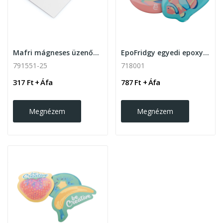
Mafri mágneses üzenőtábla
EpoFridgy egyedi epoxy hűtőmágnes
791551-25
718001
317 Ft + Áfa
787 Ft + Áfa
Megnézem
Megnézem