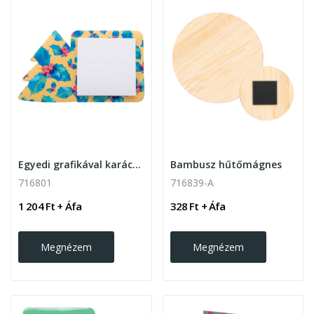
Egyedi grafikával karácsonyi hűtőmágnes...
Bambusz hűtőmágnes
716801
716839-A
1 204 Ft + Áfa
328 Ft + Áfa
Megnézem
Megnézem