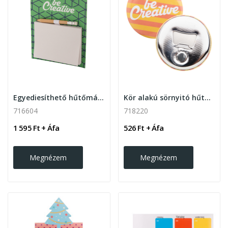
Egyediesíthető hűtőmágnes mini fa ceruzával
Kör alakú sörnyitó hűtőmágnessel
716604
718220
1 595 Ft + Áfa
526 Ft + Áfa
Megnézem
Megnézem