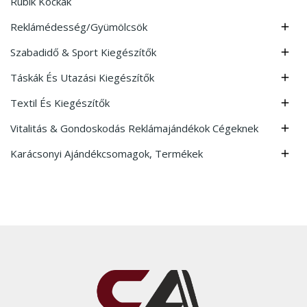
Rubik Kockák
Reklámédesség/Gyümölcsök

Szabadidő & Sport Kiegészítők

Táskák És Utazási Kiegészítők

Textil És Kiegészítők

Vitalitás & Gondoskodás Reklámajándékok Cégeknek

Karácsonyi Ajándékcsomagok, Termékek
