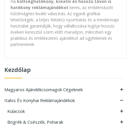
Ha
költséghatékony, kreatív és hosszú távon is
hatékony reklámajándékot
keres, az emblémázott
hűtőmágnes kiváló választás. Az egyedi grafikai
lehetőségek, a teljes felületű nyomtatás és a mindennapi
használat garantálják, hogy vállalkozása logója hosszú
éveken keresztül szem előtt maradjon, miközben egy
praktikus és emlékezetes ajándékot ad ügyfeleinek és
partnereinek.
Kezdőlap
Magyaros Ajándékcsomagok Cégeknek

Italos És Konyhai Reklámajándékok

Kulacsok

Bögrék & Csészék, Poharak
