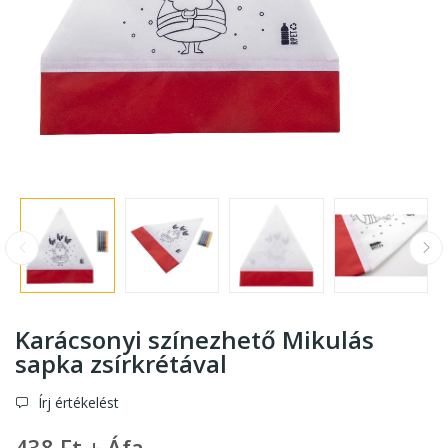
Karácsonyi színezhető Mikulás
sapka zsírkrétával
Írj értékelést
438 Ft + Áfa