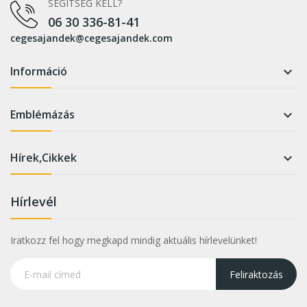
SEGÍTSÉG KELL?
06 30 336-81-41
cegesajandek@cegesajandek.com
Információ

Emblémázás

Hírek,Cikkek

Hírlevél
Iratkozz fel hogy megkapd mindig aktuális hírlevelünket!
Feliraktozás