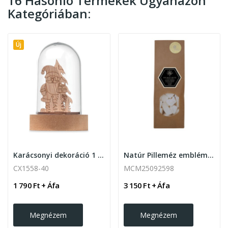
16 Hasonló Termékek Ugyanazon
Kategóriában:
Új
Karácsonyi dekoráció 1 LED fénnyel.
Natúr Pilleméz emblémázható kísérőkártyával
CX1558-40
MCM25092598
1 790 Ft + Áfa
3 150 Ft + Áfa
Megnézem
Megnézem