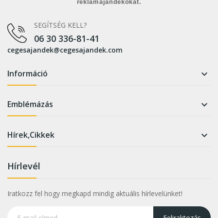
reklámajándékokat.
SEGÍTSÉG KELL?
06 30 336-81-41
cegesajandek@cegesajandek.com
Információ

Emblémázás

Hírek,Cikkek

Hírlevél
Iratkozz fel hogy megkapd mindig aktuális hírlevelünket!
Feliraktozás