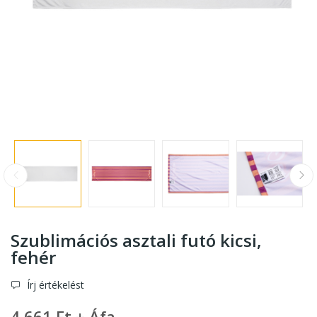
Szublimációs asztali futó kicsi
,
fehér
Írj értékelést
4 661 Ft + Áfa