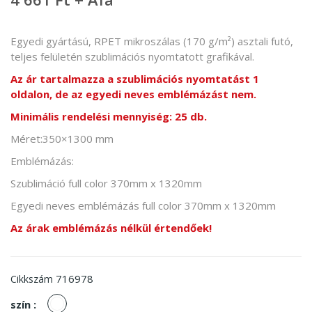
Egyedi gyártású, RPET mikroszálas (170 g/m²) asztali futó,
teljes felületén szublimációs nyomtatott grafikával.
Az ár tartalmazza a szublimációs nyomtatást 1
oldalon, de az egyedi neves emblémázást nem.
Minimális rendelési mennyiség: 25 db.
Méret:350×1300 mm
Emblémázás:
Szublimáció full color 370mm x 1320mm
Egyedi neves emblémázás full color 370mm x 1320mm
Az árak emblémázás nélkül értendőek!
716978
Cikkszám
fehér
szín :