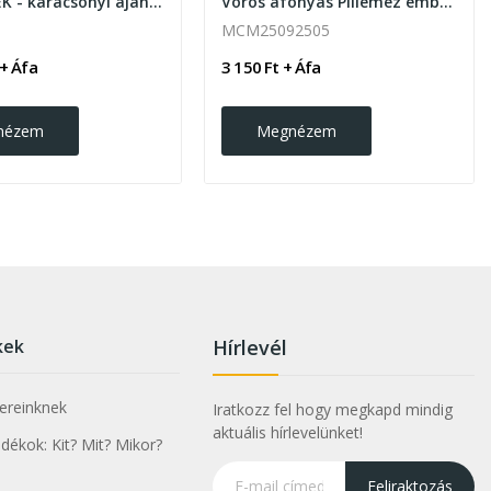
TÉLI BEREK - karácsonyi ajándékötlet
Vörös áfonyás Pilleméz emblémázható...
MCM25092505
 + Áfa
3 150 Ft + Áfa
nézem
Megnézem
kek
Hírlevél
nereinknek
Iratkozz fel hogy megkapd mindig
aktuális hírlevelünket!
ékok: Kit? Mit? Mikor?
Feliraktozás