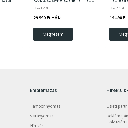
 natúr
KARÁCSONYRA SZERETETTEL ajándékcsomag
HA-1230
HA1994
29 990 Ft + Áfa
19 490 Ft
Megnézem
Meg
Emblémázás
Hírek,Cik
Tamponnyomás
Üzleti part
Szitanyomás
Reklámajánd
Hol? Miért?
Hímzés