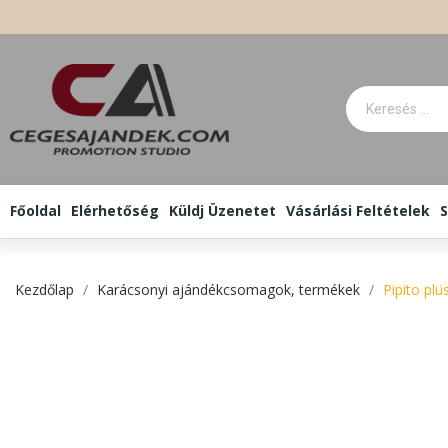
Főoldal
Elérhetőség
Küldj Üzenetet
Vásárlási Feltételek
S
Kezdőlap
Karácsonyi ajándékcsomagok, termékek
Pipito plü