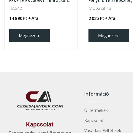
FEKETE ÉS ARANY - karácsonyi ajándékbox
Fenyő ültető készlet,
HA542
MO6228-13
14 890 Ft + Áfa
2 025 Ft + Áfa
Megnézem
Megnézem
Információ
Új termékek
Kapcsolat
Kapcsolat
Vásárlási Feltételek
Cegesajandek.com/ Promotion