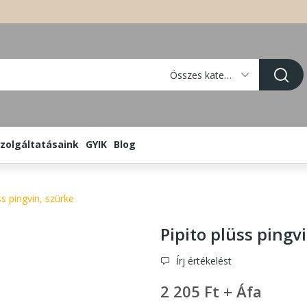
Összes kategória
zolgáltatásaink
GYIK
Blog
ss pingvin, szürke
Pipito plüss pingv
Írj értékelést
2 205 Ft + Áfa