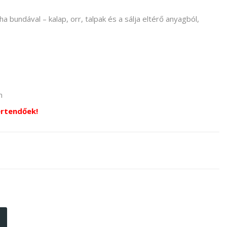
uha bundával – kalap, orr, talpak és a sálja eltérő anyagból,
m
értendőek!