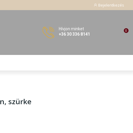
Bejelentkezés
Hívjon minket
0
+36 30 336 8141
in, szürke