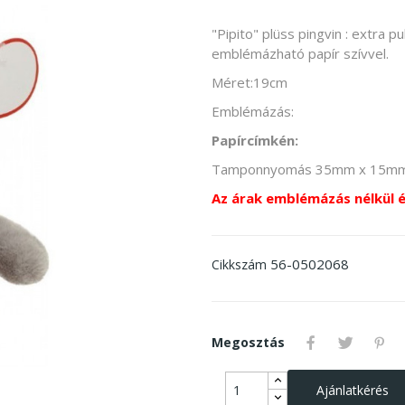
"Pipito" plüss pingvin : extra p
emblémázható papír szívvel.
Méret:19cm
Emblémázás:
Papírcímkén:
Tamponnyomás 35mm x 15m
Az árak emblémázás nélkül 
56-0502068
Cikkszám
Megosztás
Ajánlatkérés