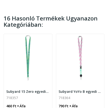
16 Hasonló Termékek Ugyanazon
Kategóriában:
Subyard 15 Zero egyedi szublimációs nyakpánt
Subyard YoYo B egyedi szublimációs nyakpánt
718357
718364
460 Ft + Áfa
790 Ft + Áfa