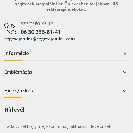
segítenek megtalálni az Ön cégéhez legjobban illő
reklámajándékokat.
SEGÍTSÉG KELL?
06 30 336-81-41
cegesajandek@cegesajandek.com
Információ

Emblémázás

Hírek,Cikkek

Hírlevél
Iratkozz fel hogy megkapd mindig aktuális hírlevelünket!