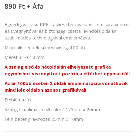
890 Ft + Áfa
Egyedi gyártású RPET poliészter nyakpánt fém karabinerrel
és üvegnyitóval és biztonsági csattal. Mindkét oldalán
szublimációs technológiával emblémázva.
Minimális rendelési mennyiség: 100 db.
Méret 31×610 mm
A szalag első és hátoldalán elhelyezett grafika
egymáshoz viszonyított pozíciója eltérhet egymástól!
Az ár 100db esetén 2 oldali emblémázásra vonatkozik
mind két oldalon azonos grafikával!
Emblémázás:
Szalag szublimáció full color 1173mm x 20mm
Fém betét gravírozás 25mm x 10mm