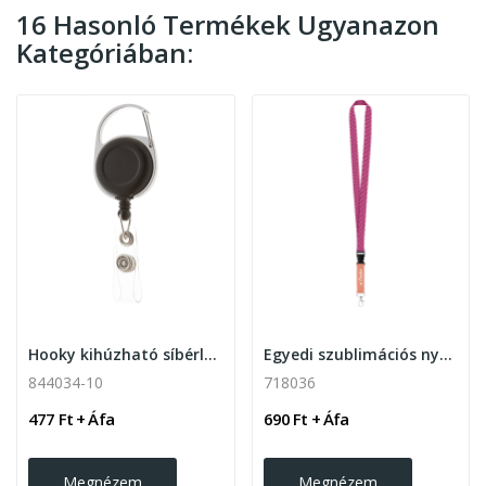
16 Hasonló Termékek Ugyanazon
Kategóriában:
Hooky kihúzható síbérlettartó karabinerrel
Egyedi szublimációs nyakpánt levehető karabínerrel
844034-10
718036
477 Ft + Áfa
690 Ft + Áfa
Megnézem
Megnézem