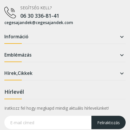
SEGÍTSÉG KELL?
06 30 336-81-41
cegesajandek@cegesajandek.com
Információ

Emblémázás

Hírek,Cikkek

Hírlevél
Iratkozz fel hogy megkapd mindig aktuális hírlevelünket!
Feliraktozás