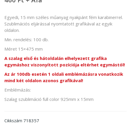
Egyedi, 15 mm széles műanyag nyakpánt fém karabinerrel.
Szublimációs eljárással nyomtatott grafikával az egyik
oldalon.
Min. rendelés: 100 db.
Méret 15×475 mm
A szalag első és hátoldalán elhelyezett grafika
egymáshoz viszonyított pozíciója eltérhet egymástól!
Az ár 100db esetén 1 oldali emblémázásra vonatkozik
mind két oldalon azonos grafikával!
Emblémázás:
Szalag szublimáció full color 925mm x 15mm
718357
Cikkszám