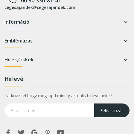
06 30 336-81-41
cegesajandek@cegesajandek.com
Információ

Emblémázás

Hírek,Cikkek

Hírlevél
Iratkozz fel hogy megkapd mindig aktuális hírlevelünket!
Feliraktozás