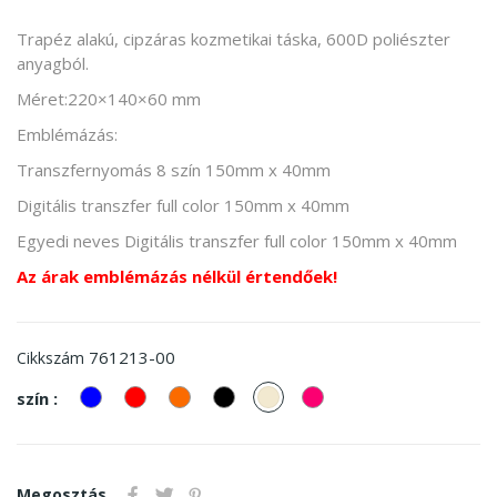
Trapéz alakú, cipzáras kozmetikai táska, 600D poliészter
anyagból.
Méret:220×140×60 mm
Emblémázás:
Transzfernyomás 8 szín 150mm x 40mm
Digitális transzfer full color 150mm x 40mm
Egyedi neves Digitális transzfer full color 150mm x 40mm
Az árak emblémázás nélkül értendőek!
761213-00
Cikkszám
kek
piros
Narancssárga
Fekete
Natúr
Pink
szín :
Megosztás