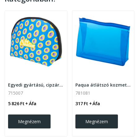
Egyedi gyártású, cipzáras kozmetikai táska
Paqua átlátszó kozmetikai táska
715007
781081
5 826 Ft + Áfa
317 Ft + Áfa
Megnézem
Megnézem