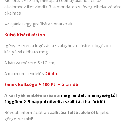
Mérete: 7*12 cm, mintája a csomagoláshoz és az
alkalomhoz illeszkedik. 3-4 mondatos szöveg elhelyezésére
alkalmas.
Az ajánlat egy grafikára vonatkozik.
Külső Kísérőkártya
:
Igény esetén a logózás a szalaghoz erősített logózott
kártyával oldható meg.
A kártya mérete 5*12 cm,
A minimum rendelés
20 db.
Ennek költsége + 480 Ft + áfa / db.
A kártyák emblémázása a
megrendelt mennyiségtől
függően 2-5 nappal növeli a szállítási határidőt
Bővebb információt a
szállítási feltételekről
lejjebb
görgetve talál!