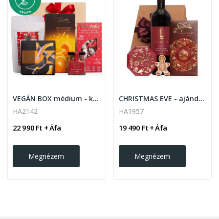
VEGÁN BOX médium - karácsonyi ajándékcsomag
CHRISTMAS EVE - ajándékcsomag
HA2142
HA1957
22 990 Ft + Áfa
19 490 Ft + Áfa
Megnézem
Megnézem