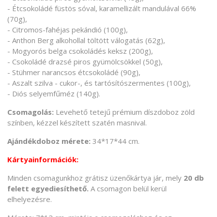
- Étcsokoládé füstös sóval, karamellizált mandulával 66%
(70g),
- Citromos-fahéjas pekándió (100g),
- Anthon Berg alkohollal töltött válogatás (62g),
- Mogyorós belga csokoládés keksz (200g),
- Csokoládé drazsé piros gyümölcsökkel (50g),
- Stühmer narancsos étcsokoládé (90g),
- Aszalt szilva - cukor-, és tartósítószermentes (100g),
- Diós selyemfűméz (140g).
Csomagolás:
Levehető tetejű prémium díszdoboz zöld
színben, kézzel készített szatén masnival.
Ajándékdoboz mérete:
34*17*44 cm.
Kártyainformációk:
Minden csomagunkhoz grátisz üzenőkártya jár, mely
20 db
felett egyediesíthető.
A csomagon belül kerül
elhelyezésre.