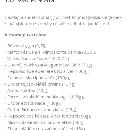
Gazdag ajándékcsomag gourmet finomságokkal. Cégeknek
is ajánljuk több személy részére adható ajándékként.
A csomag tartalma:
- Búzavirág gin (0,7l),
- Márton és Lányai Vilmoskörte pálinka (0,35l),
- Villányi Sauska Cuvée 13 (0,75l)
- Libamáj blokk szarvasgombával 86% (70g),
- Tejcsokoládé eperrel és ribizlivel (100g),
- Stühmer Marcipán tallér (130g),
- Lindor tejcsokoládé praliné (137g),
- Almás zöldtea (40g),
- Forró csokoládé mandulaolajjal (125g),
- Lindor étcsokoládé (100g),
- Coffee Siciliano szemes kávé (45g),
- Tejcsokoládé kókusz, eper feltéttel (50g),
- Mini csokoládék málnatöltelékkel (50g),
- Étcsokoládé piros gyümölcsökkel (45g),