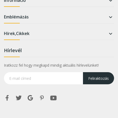
Információ

Emblémázás

Hírek,Cikkek

Hírlevél
Iratkozz fel hogy megkapd mindig aktuális hírlevelünket!
Feliraktozás