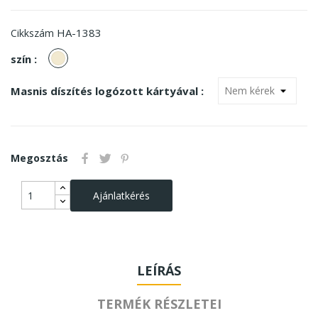
HA-1383
Cikkszám
Natúr
szín :
Masnis díszítés logózott kártyával :
Megosztás
Ajánlatkérés
LEÍRÁS
TERMÉK RÉSZLETEI