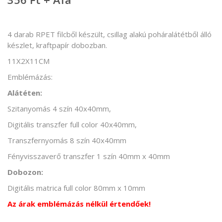
4 darab RPET filcből készült, csillag alakú poháralátétből álló
készlet, kraftpapír dobozban.
11X2X11CM
Emblémázás:
Alátéten:
Szitanyomás 4 szín 40x40mm,
Digitális transzfer full color 40x40mm,
Transzfernyomás 8 szín 40x40mm
Fényvisszaverő transzfer 1 szín 40mm x 40mm
Dobozon:
Digitális matrica full color 80mm x 10mm
Az árak emblémázás nélkül értendőek!