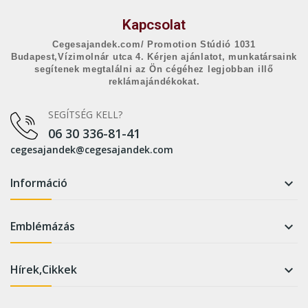
Kapcsolat
Cegesajandek.com/ Promotion Stúdió 1031
Budapest,Vízimolnár utca 4. Kérjen ajánlatot, munkatársaink
segítenek megtalálni az Ön cégéhez legjobban illő
reklámajándékokat.
SEGÍTSÉG KELL?
06 30 336-81-41
cegesajandek@cegesajandek.com
Információ

Emblémázás

Hírek,Cikkek
