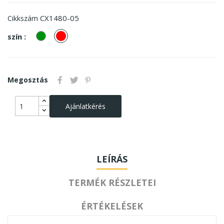
CX1480-05
Cikkszám
zöld
piros
szín :
Megosztás
Ajánlatkérés
LEÍRÁS
TERMÉK RÉSZLETEI
ÉRTÉKELÉSEK