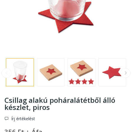
Csillag alakú poháralátétből álló
készlet
, piros
Írj értékelést
356 Ft + Áfa