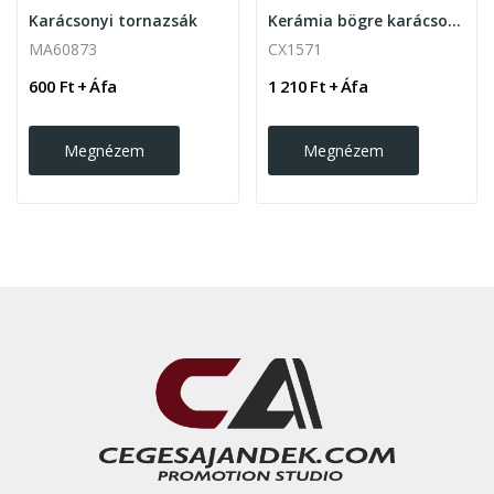
Karácsonyi tornazsák
Kerámia bögre karácsonyi mintával, 300ml
MA60873
CX1571
600 Ft + Áfa
1 210 Ft + Áfa
Megnézem
Megnézem