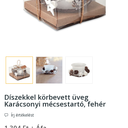
Díszekkel körbevett üveg
Karácsonyi mécsestartó
, fehér
Írj értékelést
1 304 Ft + Áfa