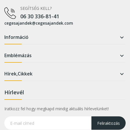
SEGÍTSÉG KELL?
06 30 336-81-41
cegesajandek@cegesajandek.com
Információ

Emblémázás

Hírek,Cikkek

Hírlevél
Iratkozz fel hogy megkapd mindig aktuális hírlevelünket!
Feliraktozás