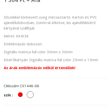
Díszekkel körbevett üveg mécsestartó. Karton és PVC
ajándékdobozban, zsinórral átkötve, kis ajándékkísérő
kártyával szállítjuk.
Méret: 6X4CM
Emblémázás dobozon:
Digitális matrica full color 30mm x 30mm
Kísérőkártyán: Digitális matrica full color 25mm x 15mm
Az árak emblémázás nélkül értendőek!
CX1446-06
Cikkszám
piros
fehér
szín :