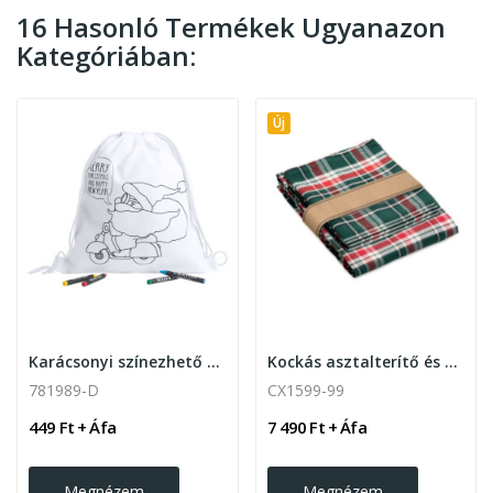
16 Hasonló Termékek Ugyanazon
Kategóriában:
Új
Karácsonyi színezhető hátizsák ,Mikulás
Kockás asztalterítő és 4 darab szalvéta
781989-D
CX1599-99
449 Ft + Áfa
7 490 Ft + Áfa
Megnézem
Megnézem