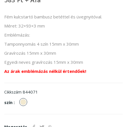
Fém kulcstartó bambusz betéttel és üvegnyitóval.
Méret: 32×93×3 mm
Emblémázás:
Tamponnyomás 4 szín 15mm x 30mm
Gravírozás 15mm x 30mm
Egyedi neves gravírozás 15mm x 30mm
Az árak emblémázás nélkül értendőek!
844071
Cikkszám
Natúr
szín :
Megosztás