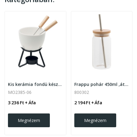
Kis kerámia fondü készlet két személyre, fehér
Frappu pohár 450ml ,átlátszó
MO2385-06
800302
3 236 Ft + Áfa
2 194 Ft + Áfa
Megnézem
Megnézem