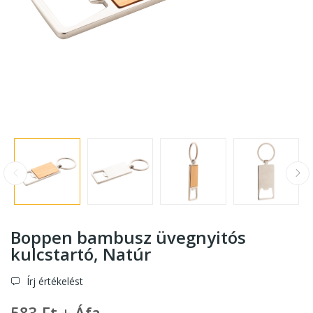
Boppen bambusz üvegnyitós
kulcstartó
, Natúr
Írj értékelést
583 Ft + Áfa