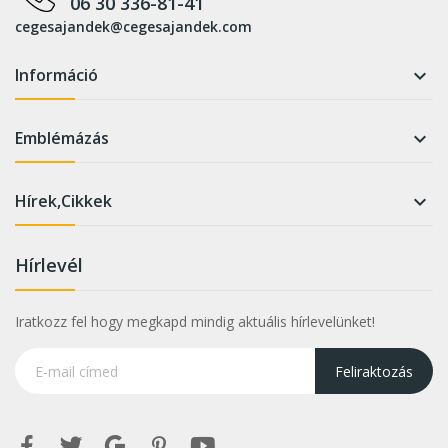
06 30 336-81-41
cegesajandek@cegesajandek.com
Információ

Emblémázás

Hírek,Cikkek

Hírlevél
Iratkozz fel hogy megkapd mindig aktuális hírlevelünket!
Feliraktozás