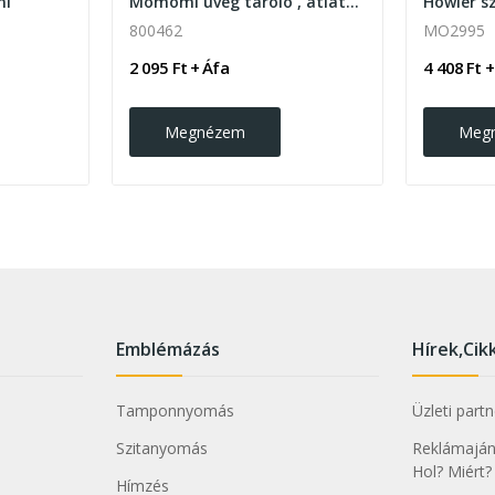
ml
Momomi üveg tároló , átlátszó
800462
MO2995
2 095 Ft + Áfa
4 408 Ft +
Megnézem
Meg
Emblémázás
Hírek,Cik
Tamponnyomás
Üzleti part
Szitanyomás
Reklámajánd
Hol? Miért?
Hímzés