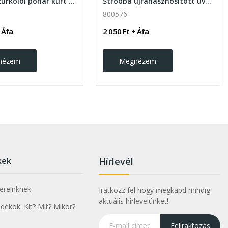
Howler szurkolói pohár kürt funkcióval, 700ml
Strobba újrahasznosított üveg bögre 300ml,...
800576
 Áfa
2 050 Ft + Áfa
nézem
Megnézem
kek
Hírlevél
nereinknek
Iratkozz fel hogy megkapd mindig
aktuális hírlevelünket!
ékok: Kit? Mit? Mikor?
Feliraktozás