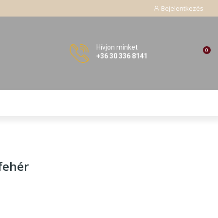
Bejelentkezés
Hívjon minket
0
+36 30 336 8141
 fehér