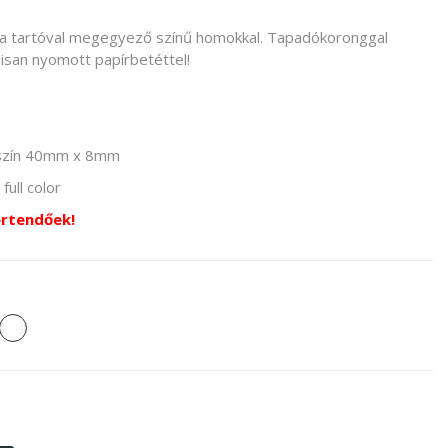
a tartóval megegyező színű homokkal. Tapadókoronggal
lisan nyomott papírbetéttel!
szín 40mm x 8mm
full color
értendőek!
rga
fehér