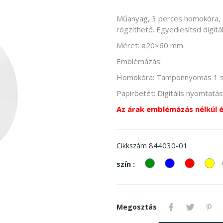
Műanyag, 3 perces homokóra, 
rögzíthető. Egyediesítsd digitá
Méret: ø20×60 mm
Emblémázás:
Homokóra: Tamponnyomás 1 
Papírbetét: Digitális nyomtatás 
Az árak emblémázás nélkül 
844030-01
Cikkszám
zöld
kek
piros
Sá
szín :
Megosztás