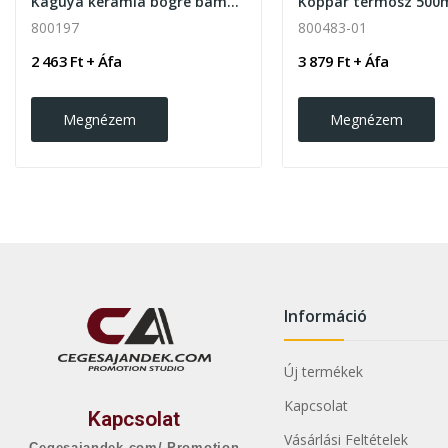
Kaguya kerámia bögre bambusz tálcával 220ml
Koppar termosz 500
800197
800483-01
2 463 Ft + Áfa
3 879 Ft + Áfa
Megnézem
Megnézem
Információ
Új termékek
Kapcsolat
Kapcsolat
Vásárlási Feltételek
Cegesajandek.com/ Promotion