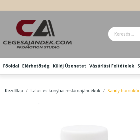
Főoldal
Elérhetőség
Küldj Üzenetet
Vásárlási Feltételek
S
Kezdőlap
Italos és konyhai reklámajándékok
Sandy homokór