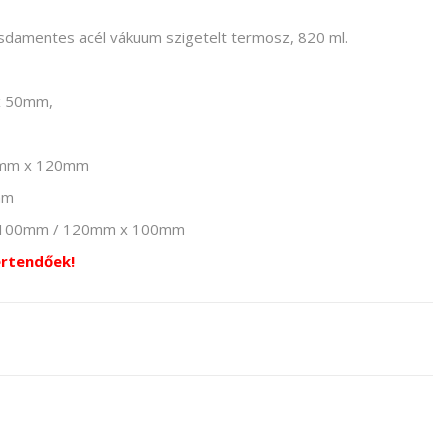
zsdamentes acél vákuum szigetelt termosz, 820 ml.
x 50mm,
40mm x 120mm
mm
x 100mm / 120mm x 100mm
értendőek!