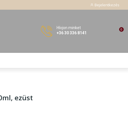
Bejelentkezés
Hívjon minket
0
+36 30 336 8141
0ml, ezüst