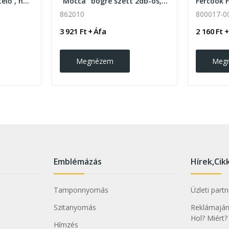
Marinara pizza szeletelő , natúr
"Mocca" bögre szett 2db-os, 90ml
862010
800017-0
3 921 Ft + Áfa
2 160 Ft +
Megnézem
Meg
Emblémázás
Hírek,Cik
Tamponnyomás
Üzleti part
Szitanyomás
Reklámajánd
Hol? Miért?
Hímzés