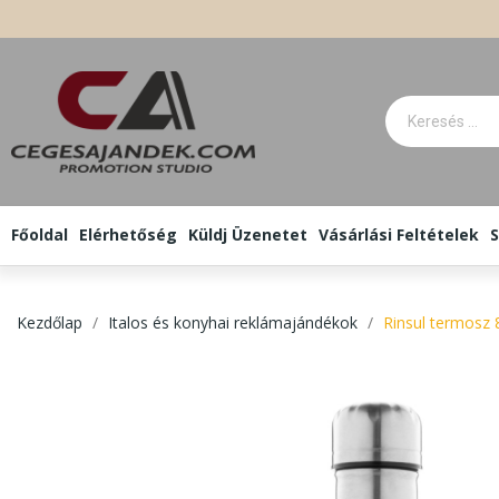
Főoldal
Elérhetőség
Küldj Üzenetet
Vásárlási Feltételek
S
Kezdőlap
Italos és konyhai reklámajándékok
Rinsul termosz 