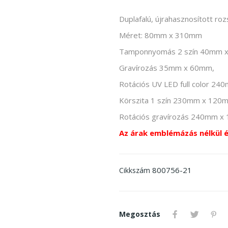
Duplafalú, újrahasznosított ro
Méret: 80mm x 310mm
Tamponnyomás 2 szín 40mm 
Gravírozás 35mm x 60mm,
Rotációs UV LED full color 2
Körszita 1 szín 230mm x 120
Rotációs gravírozás 240mm 
Az árak emblémázás nélkül 
800756-21
Cikkszám
Megosztás