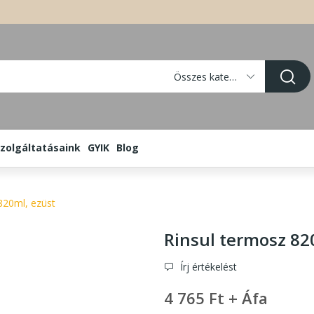
Összes kategória
zolgáltatásaink
GYIK
Blog
820ml, ezüst
Rinsul termosz 82
Írj értékelést
4 765 Ft + Áfa