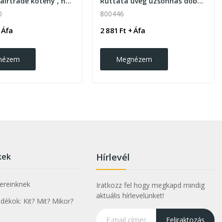
Fercook Fairtrade kötény , natúr
Ruttata üveg uzsonnás doboz 650ml, átlátszó
0
800446
 Áfa
2 881 Ft + Áfa
nézem
Megnézem
kek
Hírlevél
nereinknek
Iratkozz fel hogy megkapd mindig
aktuális hírlevelünket!
ékok: Kit? Mit? Mikor?
Feliraktozás