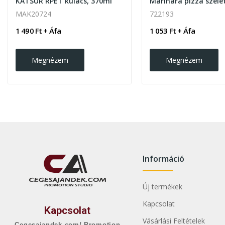
KATSUR RPET kulacs, 370ml
MAK20724
722193
1 490 Ft + Áfa
1 053 Ft + Áfa
Megnézem
Megnézem
Információ
Új termékek
Kapcsolat
Kapcsolat
Vásárlási Feltételek
Cegesajandek.com/ Promotion