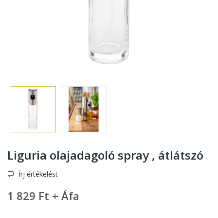
Liguria olajadagoló spray , átlátszó
Írj értékelést
1 829 Ft + Áfa