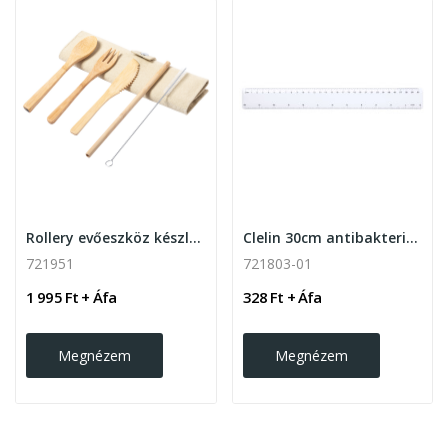
Rollery evőeszköz készlet , natúr
Clelin 30cm antibakteriális vonalzó , fehér
721951
721803-01
1 995 Ft + Áfa
328 Ft + Áfa
Megnézem
Megnézem