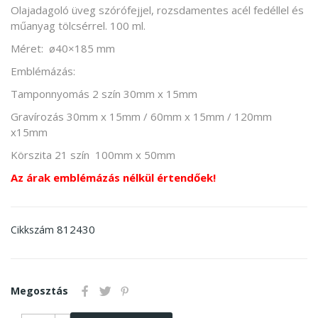
Olajadagoló üveg szórófejjel, rozsdamentes acél fedéllel és
műanyag tölcsérrel. 100 ml.
Méret: ø40×185 mm
Emblémázás:
Tamponnyomás 2 szín 30mm x 15mm
Gravírozás 30mm x 15mm / 60mm x 15mm / 120mm
x15mm
Körszita 21 szín 100mm x 50mm
Az árak emblémázás nélkül értendőek!
812430
Cikkszám
Megosztás