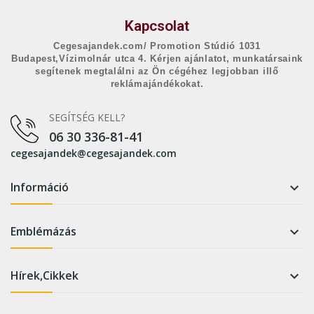
Kapcsolat
Cegesajandek.com/ Promotion Stúdió 1031
Budapest,Vízimolnár utca 4. Kérjen ajánlatot, munkatársaink
segítenek megtalálni az Ön cégéhez legjobban illő
reklámajándékokat.
SEGÍTSÉG KELL?
06 30 336-81-41
cegesajandek@cegesajandek.com
Információ

Emblémázás

Hírek,Cikkek
