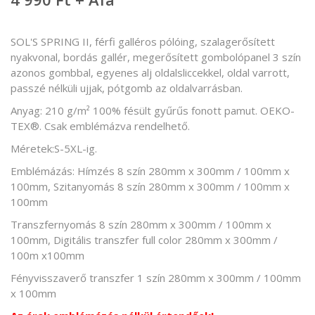
SOL'S SPRING II, férfi galléros pólóing, szalagerősített
nyakvonal, bordás gallér, megerősített gombolópanel 3 szín
azonos gombbal, egyenes alj oldalsliccekkel, oldal varrott,
passzé nélküli ujjak, pótgomb az oldalvarrásban.
Anyag: 210 g/m² 100% fésült gyűrűs fonott pamut. OEKO-
TEX®. Csak emblémázva rendelhető.
Méretek:S-5XL-ig.
Emblémázás: Hímzés 8 szín 280mm x 300mm / 100mm x
100mm, Szitanyomás 8 szín 280mm x 300mm / 100mm x
100mm
Transzfernyomás 8 szín 280mm x 300mm / 100mm x
100mm, Digitális transzfer full color 280mm x 300mm /
100m x100mm
Fényvisszaverő transzfer 1 szín 280mm x 300mm / 100mm
x 100mm