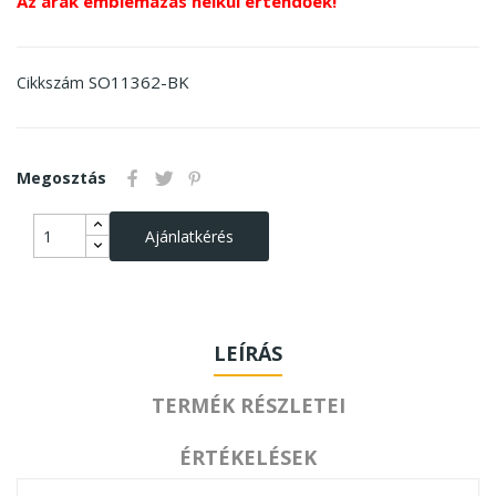
Az árak emblémázás nélkül értendőek!
SO11362-BK
Cikkszám
Megosztás
Ajánlatkérés
LEÍRÁS
TERMÉK RÉSZLETEI
ÉRTÉKELÉSEK