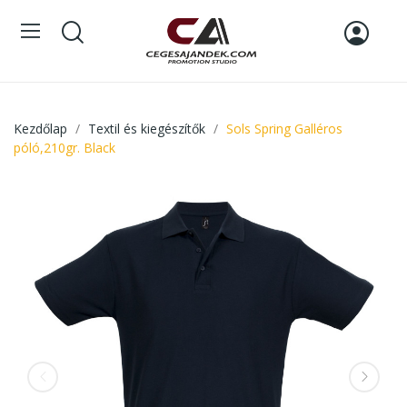
Kezdőlap
Textil és kiegészítők
Sols Spring Galléros
póló,210gr. Black