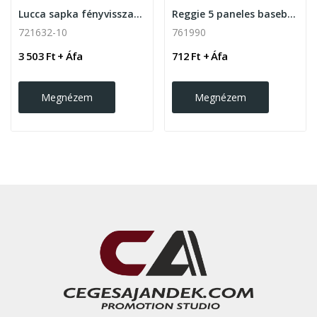
Lucca sapka fényvisszaverő anyagból
Reggie 5 paneles baseball sapka tépőzárral
721632-10
761990
3 503 Ft + Áfa
712 Ft + Áfa
Megnézem
Megnézem