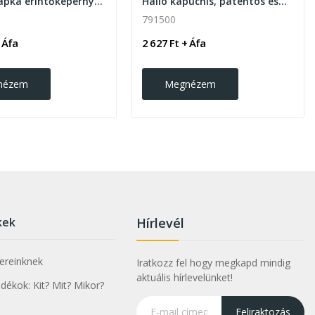
Pashen sapka érintőképernyús kesztyűvel
Hailo kapucnis, patentos esőkabát, tokkal
791500
 Áfa
2 627 Ft + Áfa
nézem
Megnézem
kek
Hírlevél
nereinknek
Iratkozz fel hogy megkapd mindig
aktuális hírlevelünket!
ékok: Kit? Mit? Mikor?
Feliraktozás