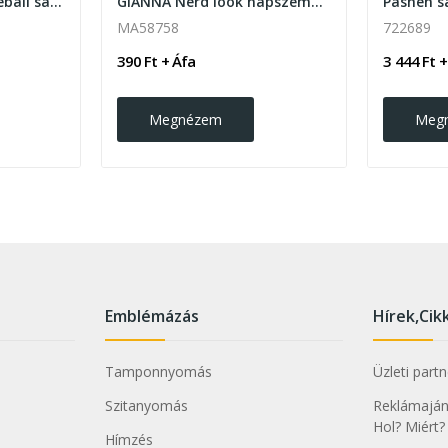
Reggie 5 paneles baseball sapka
GIANNA Nerd look napszemüveg
MA58758
722689
390 Ft + Áfa
3 444 Ft +
Megnézem
Meg
Emblémázás
Hírek,Cik
Tamponnyomás
Üzleti part
Szitanyomás
Reklámajánd
Hol? Miért?
Hímzés