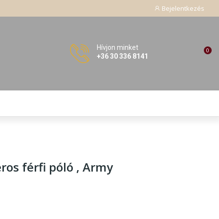
Bejelentkezés
Hívjon minket
0
+36 30 336 8141
os férfi póló , Army