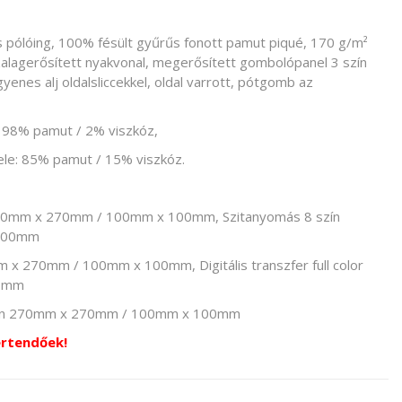
s pólóing, 100% fésült gyűrűs fonott pamut piqué, 170 g/m²
zalagerősített nyakvonal, megerősített gombolópanel 3 szín
yenes alj oldalsliccekkel, oldal varrott, pótgomb az
 98% pamut / 2% viszkóz,
le: 85% pamut / 15% viszkóz.
70mm x 270mm / 100mm x 100mm, Szitanyomás 8 szín
100mm
x 270mm / 100mm x 100mm, Digitális transzfer full color
00mm
szín 270mm x 270mm / 100mm x 100mm
értendőek!