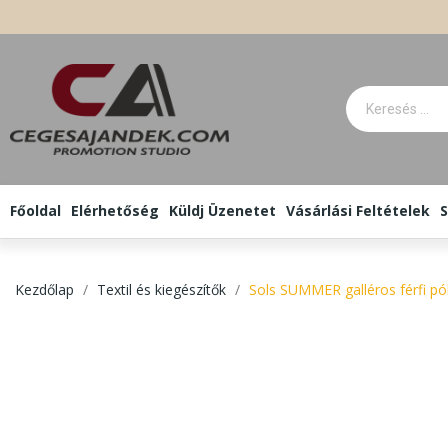
Főoldal
Elérhetőség
Küldj Üzenetet
Vásárlási Feltételek
S
Kezdőlap
Textil és kiegészítők
Sols SUMMER galléros férfi pó