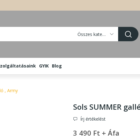
Összes kategória
zolgáltatásaink
GYIK
Blog
ló , Army
Sols SUMMER gallér
Írj értékelést
3 490 Ft + Áfa