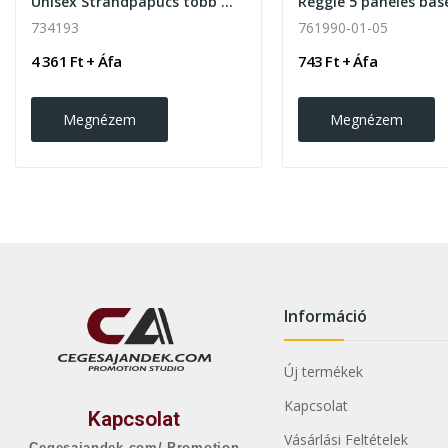
Unisex Strandpapucs több méretben
734193
761990-01-05
4 361 Ft + Áfa
743 Ft + Áfa
Megnézem
Megnézem
Információ
Új termékek
Kapcsolat
Kapcsolat
Vásárlási Feltételek
Cegesajandek.com/ Promotion