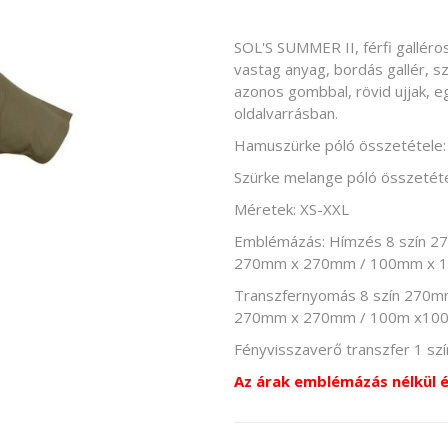
SOL'S SUMMER II, férfi galléro
vastag anyag, bordás gallér, s
azonos gombbal, rövid ujjak, eg
oldalvarrásban.
Hamuszürke póló összetétele:
Szürke melange póló összetéte
Méretek: XS-XXL
Emblémázás: Hímzés 8 szín 2
270mm x 270mm / 100mm x 
Transzfernyomás 8 szín 270mm 
270mm x 270mm / 100m x1
Fényvisszaverő transzfer 1 
Az árak emblémázás nélkül 