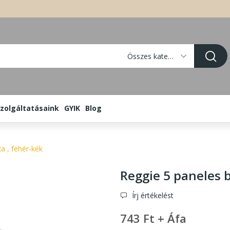
Összes kategória
zolgáltatásaink
GYIK
Blog
a , fehér-kék
Reggie 5 paneles b
Írj értékelést
743 Ft + Áfa