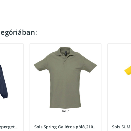
egóriában:
Sols Surf uniszex vízlepergető széldzseki
Sols Spring Galléros póló,210gr. Khaky