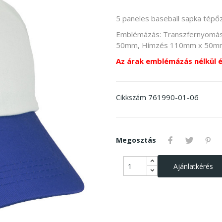
5 paneles baseball sapka tépő
Emblémázás: Transzfernyomás 8
50mm, Hímzés 110mm x 50m
Az árak emblémázás nélkül 
761990-01-06
Cikkszám
Megosztás
Ajánlatkérés