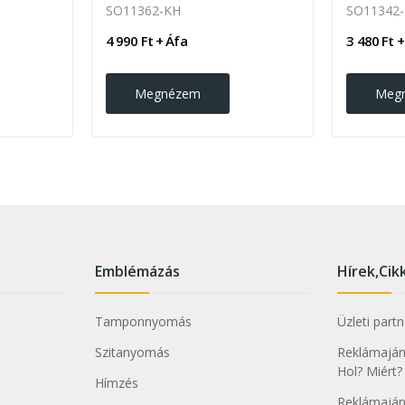
SO11362-KH
SO11342
4 990 Ft + Áfa
3 480 Ft +
Megnézem
Meg
Emblémázás
Hírek,Cik
Tamponnyomás
Üzleti part
Szitanyomás
Reklámajánd
Hol? Miért?
Hímzés
Reklámaján