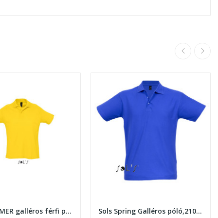
Sols SUMMER galléros férfi póló , Gold
Sols Spring Galléros póló,210gr. RoyaL Blue