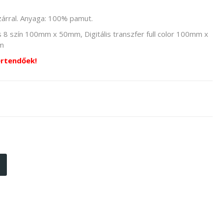
zárral. Anyaga: 100% pamut.
 szín 100mm x 50mm, Digitális transzfer full color 100mm x
m
értendőek!