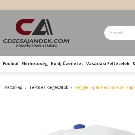
Főoldal
Elérhetőség
Küldj Üzenetet
Vásárlási Feltételek
S
Kezdőlap
Textil és kiegészítők
Reggie 5 paneles baseball sapk