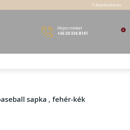
Bejelentkezés
Hívjon minket
0
+36 30 336 8141
aseball sapka , fehér-kék