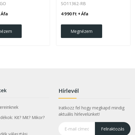
-GO
SO11362-RB
 Áfa
4 990 Ft + Áfa
nézem
Megnézem
kek
Hírlevél
nereinknek
Iratkozz fel hogy megkapd mindig
aktuális hírlevelünket!
ékok: Kit? Mit? Mikor?
Feliraktozás
dék választási