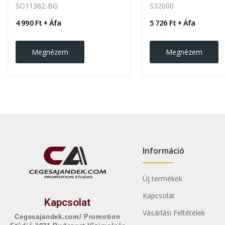
SO11362-BG
S32000
4 990 Ft + Áfa
5 726 Ft + Áfa
Megnézem
Megnézem
Információ
Új termékek
Kapcsolat
Kapcsolat
Vásárlási Feltételek
Cegesajandek.com/ Promotion