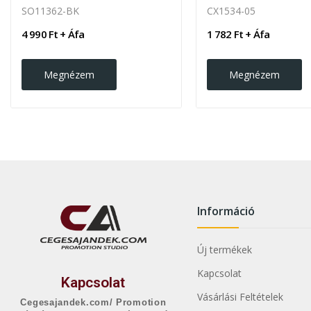
SO11362-BK
CX1534-05
4 990 Ft + Áfa
1 782 Ft + Áfa
Megnézem
Megnézem
Információ
Új termékek
Kapcsolat
Kapcsolat
Vásárlási Feltételek
Cegesajandek.com/ Promotion