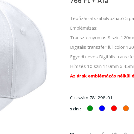
766 Ft + Áfa
Tépőzárral szabályozható 5 pan
Emblémázás:
Transzfernyomás 8 szín 120
Digitális transzfer full color
Egyedi neves Digitális transzf
Hímzés 10 szín 110mm x 45
Az árak emblémázás nélkül 
781298-01
Cikkszám
zöld
kek
piros
Na
szín :