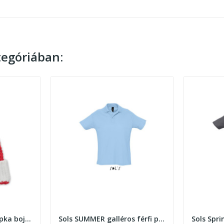
egóriában:
Karácsonyi kötött sapka bojttal
Sols SUMMER galléros férfi póló , Sky Blue