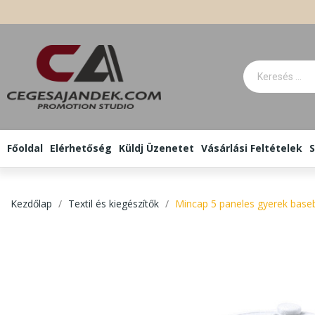
Főoldal
Elérhetőség
Küldj Üzenetet
Vásárlási Feltételek
S
Kezdőlap
Textil és kiegészítők
Mincap 5 paneles gyerek baseb