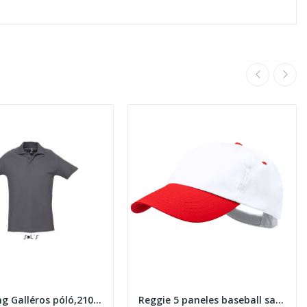
Sols Spring Galléros póló,210gr. Mouse Grey
Reggie 5 paneles baseball sapka