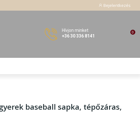
Bejelentkezés
Hívjon minket
0
+36 30 336 8141
gyerek baseball sapka, tépőzáras
,