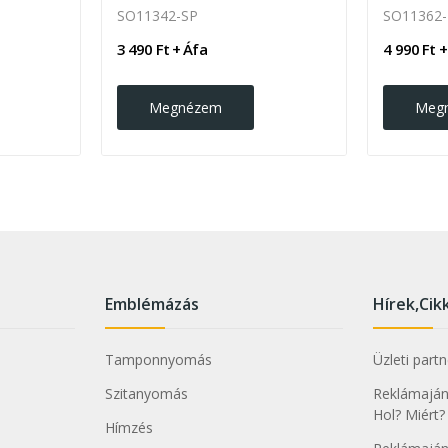
SO11342-SP
SO11362
3 490 Ft + Áfa
4 990 Ft +
Megnézem
Meg
Emblémázás
Hírek,Cik
Tamponnyomás
Üzleti part
Szitanyomás
Reklámajánd
Hol? Miért?
Hímzés