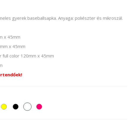
eles gyerek baseballsapka. Anyaga: poliészter és mikroszál.
mm x 45mm
 120mm x 45mm
er full color 120mm x 45mm
mm
értendőek!
rancssárga
Sárga
Fekete
fehér
Pink