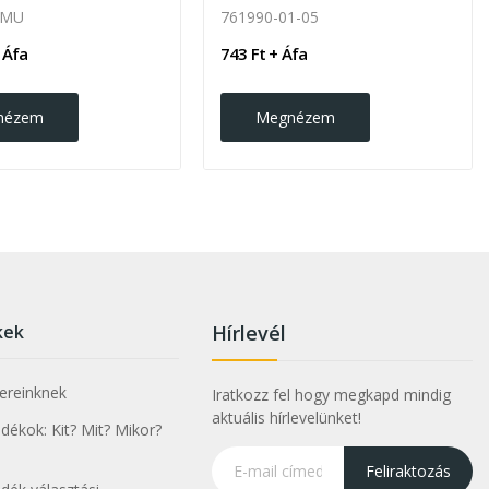
-MU
761990-01-05
 Áfa
743 Ft + Áfa
nézem
Megnézem
kek
Hírlevél
nereinknek
Iratkozz fel hogy megkapd mindig
aktuális hírlevelünket!
ékok: Kit? Mit? Mikor?
Feliraktozás