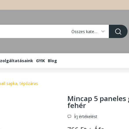
Összes kategória
zolgáltatásaink
GYIK
Blog
all sapka, tépőzáras
Mincap 5 paneles 
fehér
Írj értékelést