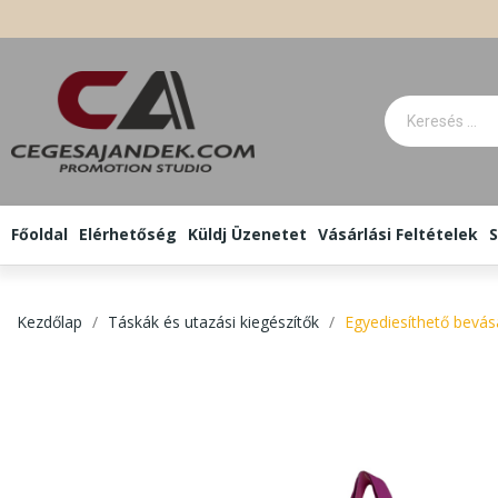
Főoldal
Elérhetőség
Küldj Üzenetet
Vásárlási Feltételek
S
Kezdőlap
Táskák és utazási kiegészítők
Egyediesíthető bevásá