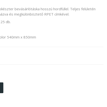
észter bevásárlótáska hosszú hordfüllel. Teljes felületén
émázva és megkülönböztető RPET címkével.
 25 db.
 color 540mm x 850mm