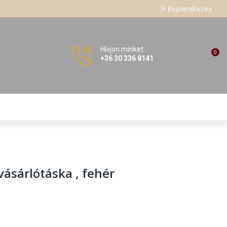
Bejelentkezés
Hívjon minket
0
+36 30 336 8141
vásárlótáska , fehér