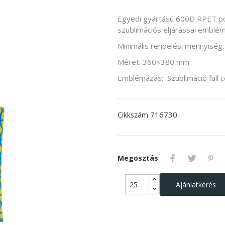
Egyedi gyártású 600D RPET poli
szublimációs eljárással embl
Minimális rendelési mennyiség:
Méret: 360×380 mm
Emblémázás: Szublimáció full
716730
Cikkszám
Megosztás
Ajánlatkérés