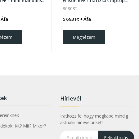
Miniboo RPET mini manuális szélálló esernyő
Ellison RPET hátizsák laptop 15" és tablettartó...
808082
 Áfa
5 693 Ft + Áfa
nézem
Megnézem
kek
Hírlevél
nereinknek
Iratkozz fel hogy megkapd mindig
aktuális hírlevelünket!
ékok: Kit? Mit? Mikor?
Feliraktozás