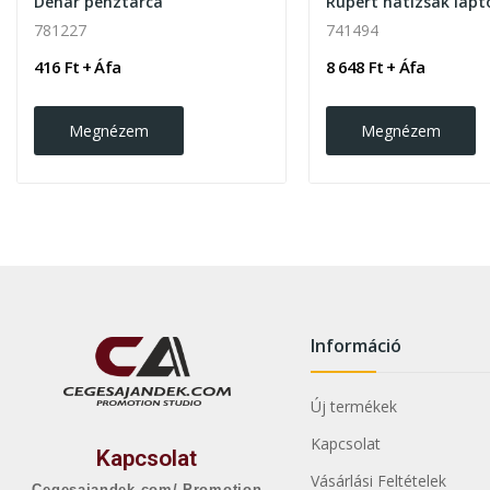
Denar pénztárca
781227
741494
416 Ft + Áfa
8 648 Ft + Áfa
Megnézem
Megnézem
Információ
Új termékek
Kapcsolat
Kapcsolat
Vásárlási Feltételek
Cegesajandek.com/ Promotion