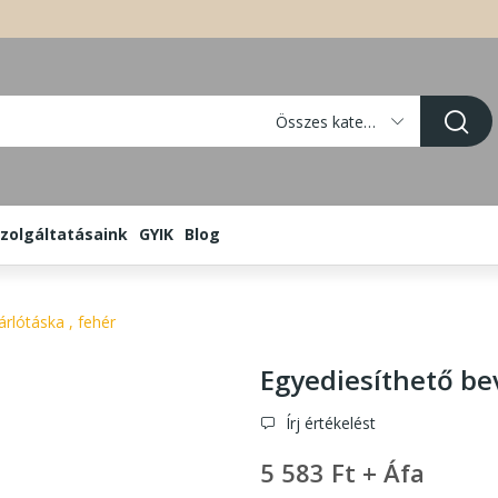
Összes kategória
zolgáltatásaink
GYIK
Blog
rlótáska , fehér
Egyediesíthető be
Írj értékelést
5 583 Ft + Áfa