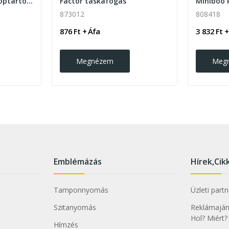
Rupert hátizsák laptoptartó 15" rekesszel
Factor táskafogas
873012
808418
876 Ft + Áfa
3 832 Ft +
Megnézem
Meg
Emblémázás
Hírek,Cik
Tamponnyomás
Üzleti part
Szitanyomás
Reklámajánd
Hol? Miért?
Hímzés