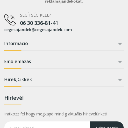
reklámajándékokat.
SEGÍTSÉG KELL?
06 30 336-81-41
cegesajandek@cegesajandek.com
Információ

Emblémázás

Hírek,Cikkek

Hírlevél
Iratkozz fel hogy megkapd mindig aktuális hírlevelünket!