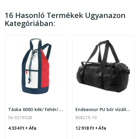
16 Hasonló Termékek Ugyanazon
Kategóriában:
Táska 600D kék/ fehér/ piros
Endeavour PU bőr vízálló sport hátizsák, fekete
56-0219528
808219-10
4 334 Ft + Áfa
12 918 Ft + Áfa