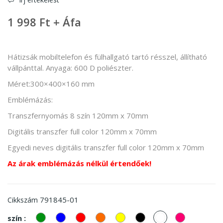
1 998 Ft + Áfa
Hátizsák mobiltelefon és fülhallgató tartó résszel, állítható
vállpánttal. Anyaga: 600 D poliészter.
Méret:300×400×160 mm
Emblémázás:
Transzfernyomás 8 szín 120mm x 70mm
Digitális transzfer full color 120mm x 70mm
Egyedi neves digitális transzfer full color 120mm x 70mm
Az árak emblémázás nélkül értendőek!
791845-01
Cikkszám
zöld
kek
piros
Narancssárga
Sárga
Fekete
fehér
Pink
szín :