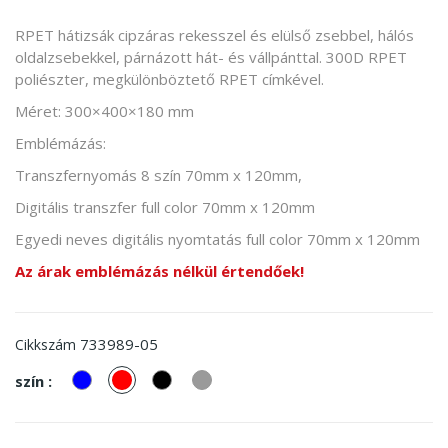
RPET hátizsák cipzáras rekesszel és elülső zsebbel, hálós
oldalzsebekkel, párnázott hát- és vállpánttal. 300D RPET
poliészter, megkülönböztető RPET címkével.
Méret: 300×400×180 mm
Emblémázás:
Transzfernyomás 8 szín 70mm x 120mm,
Digitális transzfer full color 70mm x 120mm
Egyedi neves digitális nyomtatás full color 70mm x 120mm
Az árak emblémázás nélkül értendőek!
733989-05
Cikkszám
kek
piros
Fekete
Szürke
szín :