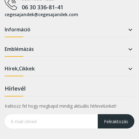
06 30 336-81-41
cegesajandek@cegesajandek.com
Információ

Emblémázás

Hírek,Cikkek

Hírlevél
Iratkozz fel hogy megkapd mindig aktuális hírlevelünket!
Feliraktozás