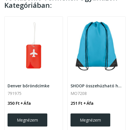
Kategóriában:
Denver bőröndcímke
SHOOP összehúzható hátizsák
791975
MO7208
350 Ft + Áfa
251 Ft + Áfa
Megnézem
Megnézem