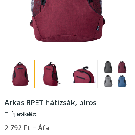
Arkas RPET hátizsák
, piros
Írj értékelést
2 792 Ft + Áfa