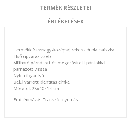
TERMÉK RÉSZLETEI
ÉRTÉKELÉSEK
Termékleírás:
Nagy
-
középső rekesz
dupla
csúszka
Első
cipzáras
zseb
Állítható
párnázott
és megerősített
pántokkal
párnázott
vissza
Nylon
fogantyú
Belül
varrott
identitás
címke
Méretek
:
28x40x14 cm
Emblénmázás:Transzfernyomás