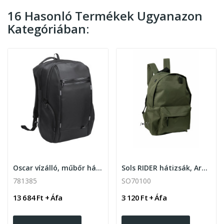
16 Hasonló Termékek Ugyanazon
Kategóriában:
Oscar vízálló, műbőr hátizsák laptoptartó 15"...
Sols RIDER hátizsák, Army
781385
SO70100
13 684 Ft + Áfa
3 120 Ft + Áfa