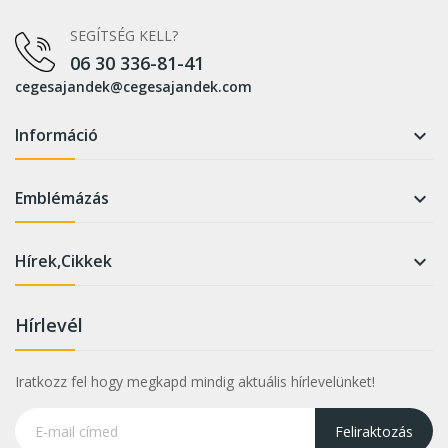
SEGÍTSÉG KELL?
06 30 336-81-41
cegesajandek@cegesajandek.com
Információ

Emblémázás

Hírek,Cikkek

Hírlevél
Iratkozz fel hogy megkapd mindig aktuális hírlevelünket!
Feliraktozás