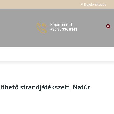
Bejelentkezés
Hívjon minket
0
+36 30 336 8141
íthető strandjátékszett
, Natúr