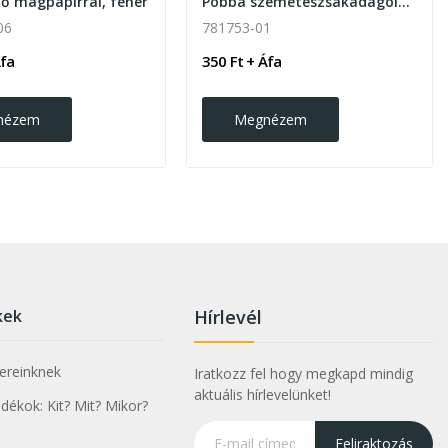
ző magpapírral, fehér
Pobba szemeteszsákadagoló kutyáknak
06
781753-01
Áfa
350 Ft + Áfa
nézem
Megnézem
kek
Hírlevél
nereinknek
Iratkozz fel hogy megkapd mindig
aktuális hírlevelünket!
ékok: Kit? Mit? Mikor?
Feliraktozás