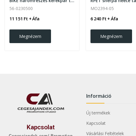
BIKE háromrészes kerékpár táska szett, fekete
56-0230500
MO2394-05
11 151 Ft + Áfa
6 240 Ft + Áfa
Megnézem
Megnézem
Információ
Új termékek
Kapcsolat
Kapcsolat
Vásárlási Feltételek
Cegesajandek.com/ Promotion