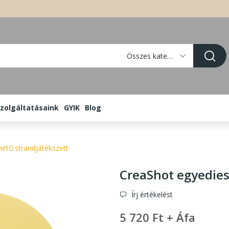
Összes kategória
zolgáltatásaink
GYIK
Blog
hető strandjátékszett
CreaShot egyedies
Írj értékelést
5 720 Ft + Áfa