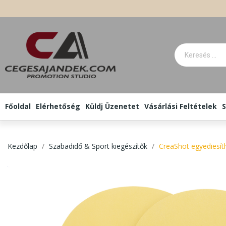
Főoldal
Elérhetőség
Küldj Üzenetet
Vásárlási Feltételek
S
Kezdőlap
Szabadidő & Sport kiegészítők
CreaShot egyediesít