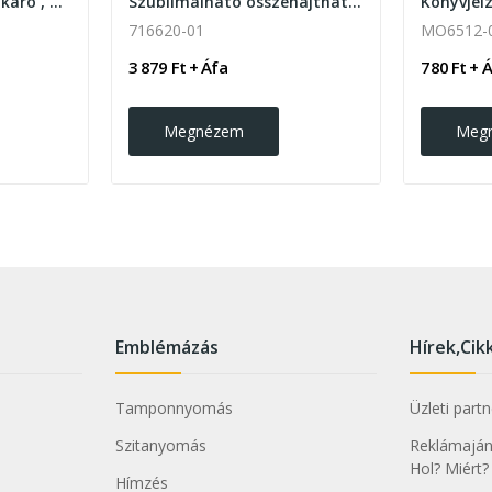
RPET sherpa fleece takaró , piros
Szublimálható összehajtható RPET ülőpárna
Könyvjel
716620-01
MO6512-
3 879 Ft + Áfa
780 Ft + 
Megnézem
Meg
Emblémázás
Hírek,Cik
Tamponnyomás
Üzleti part
Szitanyomás
Reklámajánd
Hol? Miért?
Hímzés