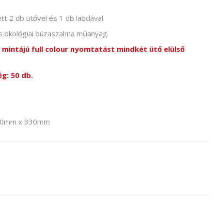
tt 2 db ütővel és 1 db labdával.
és ökológiai búzaszalma műanyag.
 mintájú full colour nyomtatást mindkét ütő elülső
g: 50 db.
 190mm x 330mm