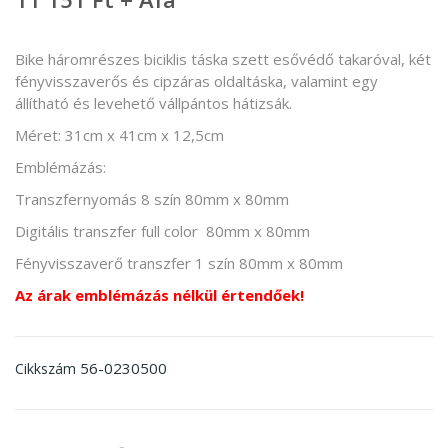
Bike háromrészes biciklis táska szett esővédő takaróval, két
fényvisszaverős és cipzáras oldaltáska, valamint egy
állítható és levehető vállpántos hátizsák.
Méret: 31cm x 41cm x 12,5cm
Emblémázás:
Transzfernyomás 8 szín 80mm x 80mm
Digitális transzfer full color 80mm x 80mm
Fényvisszaverő transzfer 1 szín 80mm x 80mm
Az árak emblémázás nélkül értendőek!
56-0230500
Cikkszám