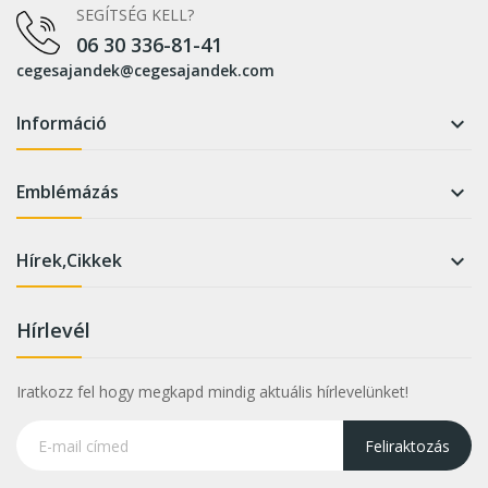
SEGÍTSÉG KELL?
06 30 336-81-41
cegesajandek@cegesajandek.com
Információ

Emblémázás

Hírek,Cikkek

Hírlevél
Iratkozz fel hogy megkapd mindig aktuális hírlevelünket!
Feliraktozás