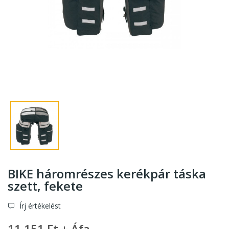
BIKE háromrészes kerékpár táska
szett, fekete
Írj értékelést
11 151 Ft + Áfa