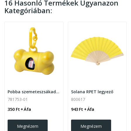
16 Hasonló Termékek Ugyanazon
Kategóriában:
Pobba szemeteszsákadagoló kutyáknak
Solana RPET legyező
781753-01
800617
350 Ft + Áfa
943 Ft + Áfa
Megnézem
Megnézem