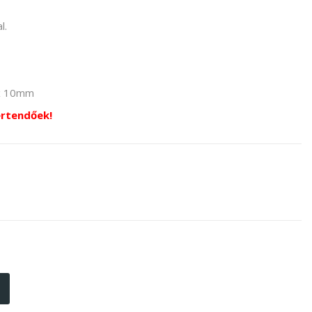
l.
x 10mm
értendőek!
kete