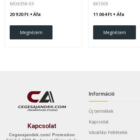
MO6358-03
861009
20 920 Ft + Áfa
11 064 Ft + Áfa
Megnézem
Megnézem
Információ
Új termékek
Kapcsolat
Kapcsolat
Vásárlási Feltételek
Cegesajandek.com/ Promotion