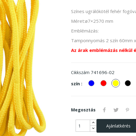
Színes ugrálókötél fehér fogóva
Méret:ø7×2570 mm
Emblémázás:
Tamponnyomás 2 szín 60mm 
Az árak emblémázás nélkül 
741696-02
Cikkszám
kek
piros
Sárga
Fe
szín :
Megosztás
Ajánlatkérés