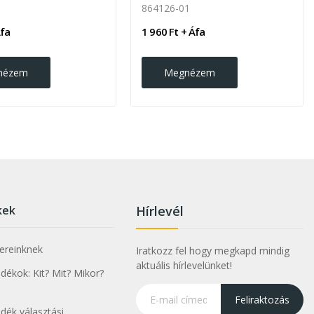
864126-01
Áfa
1 960 Ft + Áfa
nézem
Megnézem
kek
Hírlevél
nereinknek
Iratkozz fel hogy megkapd mindig
aktuális hírlevelünket!
ékok: Kit? Mit? Mikor?
Feliraktozás
dék választási