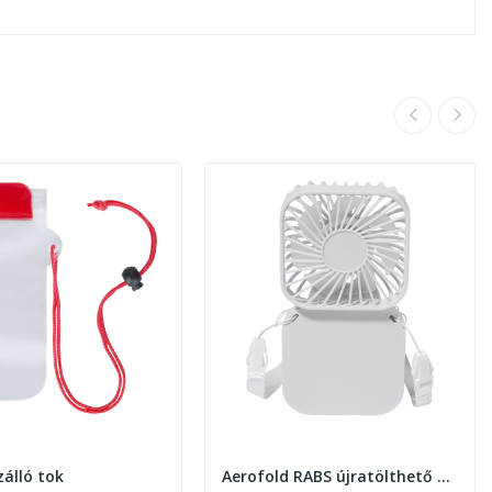
zálló tok
Aerofold RABS újratölthető kézi ventilátor