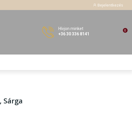
Bejelentkezés
Hívjon minket
0
+36 30 336 8141
, Sárga