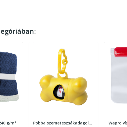
egóriában:
240 g/m²
Pobba szemeteszsákadagoló kutyáknak
Wapro ví