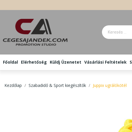
Főoldal
Elérhetőség
Küldj Üzenetet
Vásárlási Feltételek
S
Kezdőlap
Szabadidő & Sport kiegészítők
Juppix ugrálókötél