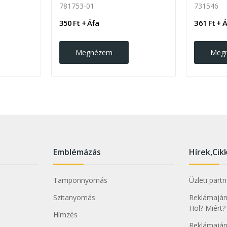
781753-01
731546
350 Ft + Áfa
361 Ft + 
Megnézem
Meg
Emblémázás
Hírek,Cik
Tamponnyomás
Üzleti part
Szitanyomás
Reklámajánd
Hol? Miért?
Hímzés
Reklámaján