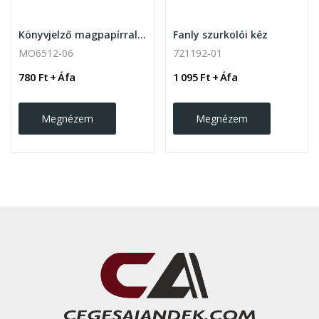
Könyvjelző magpapírral, fehér
Fanly szurkolói kéz
MO6512-06
721192-01
780 Ft + Áfa
1 095 Ft + Áfa
Megnézem
Megnézem