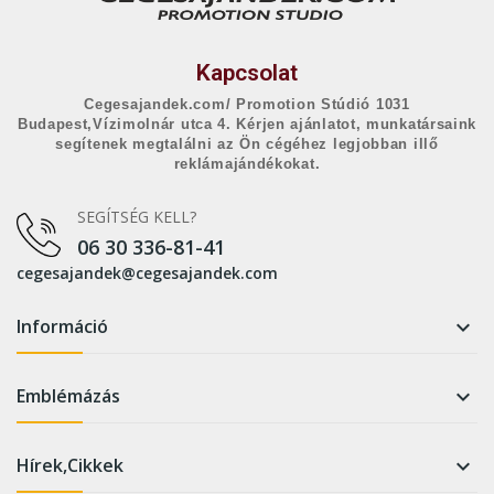
Kapcsolat
Cegesajandek.com/ Promotion Stúdió 1031
Budapest,Vízimolnár utca 4. Kérjen ajánlatot, munkatársaink
segítenek megtalálni az Ön cégéhez legjobban illő
reklámajándékokat.
SEGÍTSÉG KELL?
06 30 336-81-41
cegesajandek@cegesajandek.com
Információ

Emblémázás

Hírek,Cikkek
