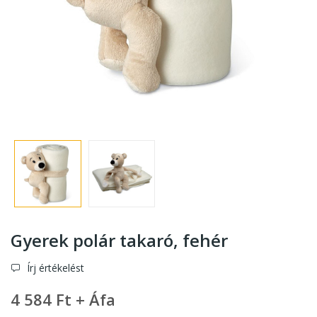
Gyerek polár takaró
, fehér
Írj értékelést
4 584 Ft + Áfa