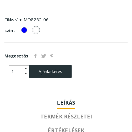
MO8252-06
Cikkszám
kek
fehér
szín :
Megosztás
Ajánlatkérés
LEÍRÁS
TERMÉK RÉSZLETEI
ÉRTÉKELÉSEK