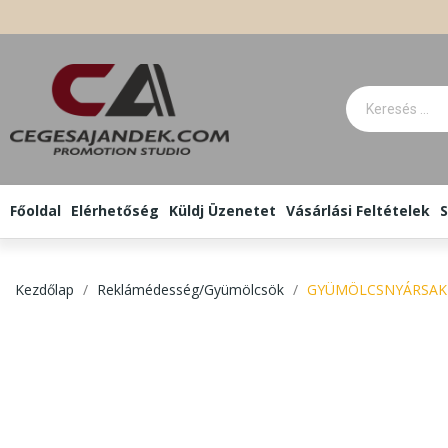
Főoldal
Elérhetőség
Küldj Üzenetet
Vásárlási Feltételek
S
Kezdőlap
Reklámédesség/Gyümölcsök
GYÜMÖLCSNYÁRSAK -