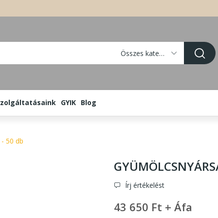
Összes kategória
zolgáltatásaink
GYIK
Blog
 50 db
GYÜMÖLCSNYÁRSAK
Írj értékelést
43 650 Ft + Áfa