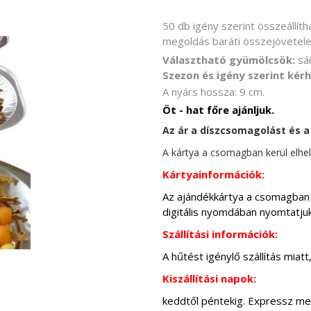
50 db igény szerint összeállí
megoldás baráti összejövetele
Választható gyümölcsök:
sár
Szezon és igény szerint kér
A nyárs hossza: 9 cm.
Öt - hat főre ajánljuk.
Az ár a díszcsomagolást és a
A kártya a csomagban kerül elhel
Kártyainformációk:
Az ajándékkártya a csomagban ke
digitális nyomdában nyomtatjuk
Szállítási információk:
A hűtést igénylő szállítás miat
Kiszállítási napok:
keddtől péntekig. Expressz me