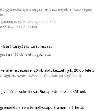
tható gyümölcsnyárs céges rendezvényekre. Különleges
kre is.
gadinnye, eper, áfonya, ananász.
hető
: kiwi, szőlő, szilva
 kísérőkártyát is tartalmazza.
yezésre, 20 db felett logózható.
rül elhelyezésre. 20 db alatt kézzel írjuk, 20 db felett
.
Digitális nyomtatás esetén a kártya logózható.
t, gyümölcscsokrot csak Budapesten belül szállítunk.
grendelés erre a termékcsoportra nem elérhető.