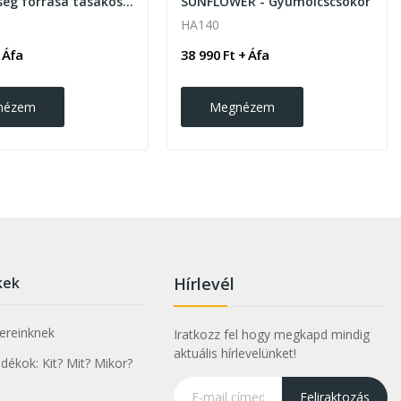
Az egészség forrása tasakos gyümölcstea
SUNFLOWER - Gyümölcscsokor
HA140
 Áfa
38 990 Ft + Áfa
nézem
Megnézem
kek
Hírlevél
nereinknek
Iratkozz fel hogy megkapd mindig
aktuális hírlevelünket!
ékok: Kit? Mit? Mikor?
Feliraktozás