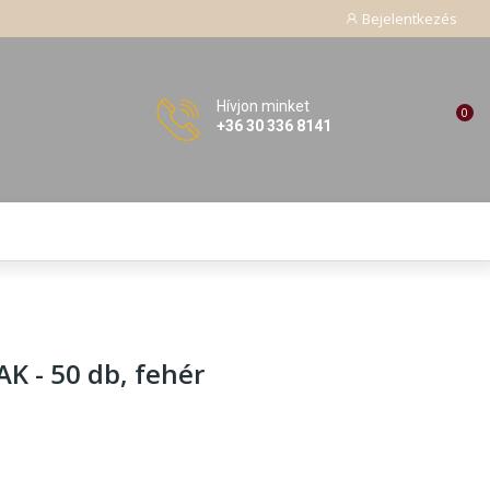
Bejelentkezés
Hívjon minket
0
+36 30 336 8141
 - 50 db
, fehér