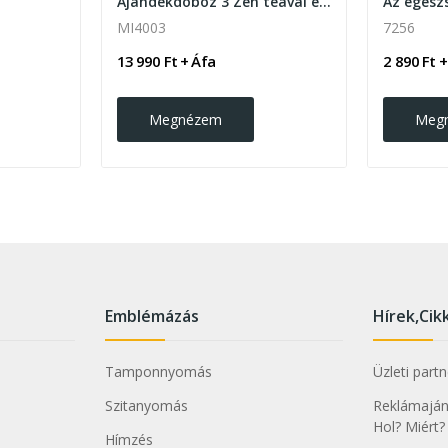
Ajándékdoboz 3 Zen teával és Dubai stílusú...
MI4003
7256
13 990 Ft + Áfa
2 890 Ft +
Megnézem
Meg
Emblémázás
Hírek,Cik
Tamponnyomás
Üzleti part
Szitanyomás
Reklámajánd
Hol? Miért?
Hímzés