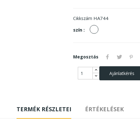
HA744
Cikkszám
fehér
szín :
Megosztás
Ajánlatkérés
TERMÉK RÉSZLETEI
ÉRTÉKELÉSEK