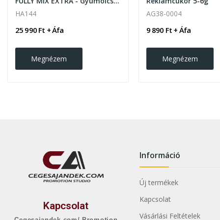
FULLY MIX EXTRA - Gyümölcskosár
Reklámcukor 5-6g
HA144
AG38-0004
25 990 Ft + Áfa
9 890 Ft + Áfa
Megnézem
Megnézem
Információ
Új termékek
Kapcsolat
Kapcsolat
Vásárlási Feltételek
Cegesajandek.com/ Promotion