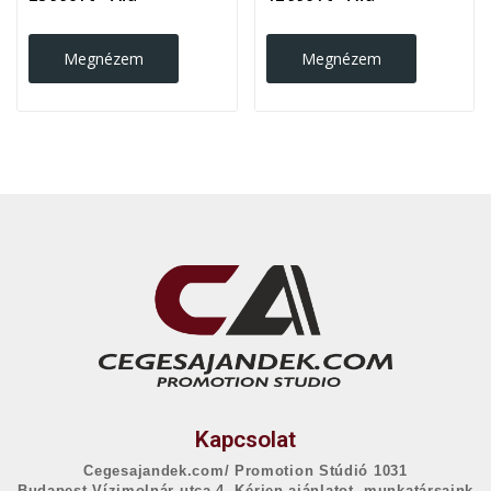
Megnézem
Megnézem
Kapcsolat
Cegesajandek.com/ Promotion Stúdió 1031
Budapest,Vízimolnár utca 4. Kérjen ajánlatot, munkatársaink