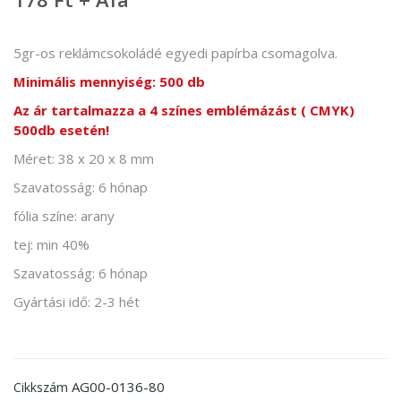
5gr-os reklámcsokoládé egyedi papírba csomagolva.
Minimális mennyiség:
500 db
Az ár tartalmazza a 4 színes emblémázást ( CMYK)
500db esetén!
Méret:
38 x 20 x 8 mm
Szavatosság:
6 hónap
fólia színe: arany
tej: min 40%
Szavatosság: 6 hónap
Gyártási idő: 2-3 hét
AG00-0136-80
Cikkszám