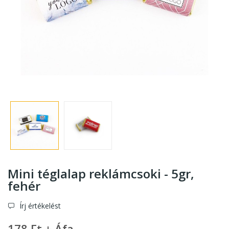
Mini téglalap reklámcsoki - 5gr
,
fehér
Írj értékelést
178 Ft + Áfa