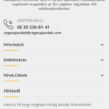
segítenek megtalálni az Ön cégéhez legjobban illő
reklámajándékokat.
SEGÍTSÉG KELL?
06 30 336-81-41
cegesajandek@cegesajandek.com
Információ

Emblémázás

Hírek,Cikkek

Hírlevél
Iratkozz fel hogy megkapd mindig aktuális hírlevelünket!