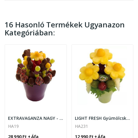
16 Hasonló Termékek Ugyanazon
Kategóriában:
EXTRAVAGANZA NAGY - Gyümölcskosár
LIGHT FRESH Gyümölcskosár
HA19
HA231
28 990 Ft + Áfa
12 990 Ft + Áfa