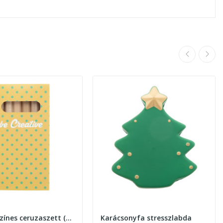
Penxil 6 színes ceruzaszett (6db)
Karácsonyfa stresszlabda