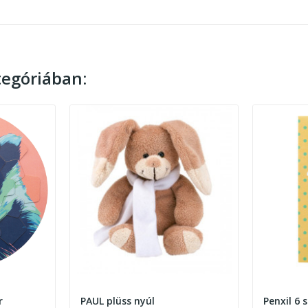
egóriában:
r
PAUL plüss nyúl