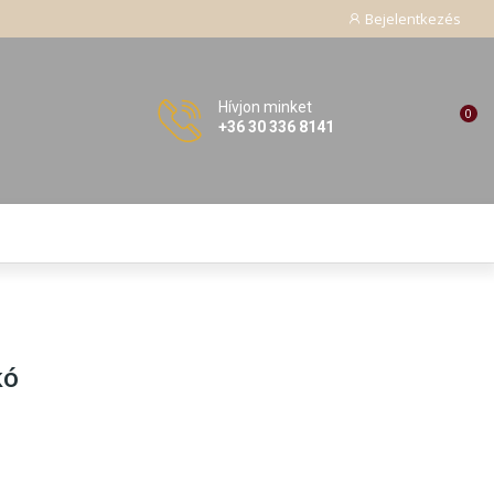
Bejelentkezés
Hívjon minket
0
+36 30 336 8141
kó