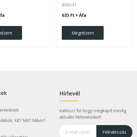
808041
Áfa
635 Ft + Áfa
nézem
Megnézem
kek
Hírlevél
nereinknek
Iratkozz fel hogy megkapd mindig
aktuális hírlevelünket!
ékok: Kit? Mit? Mikor?
Feliraktozás