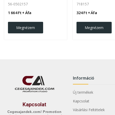
56-0502157
718157
1 664 Ft + Áfa
324 Ft + Áfa
Megnézem
Megnézem
Információ
Új termékek
Kapcsolat
Kapcsolat
Vásárlási Feltételek
Cegesajandek.com/ Promotion