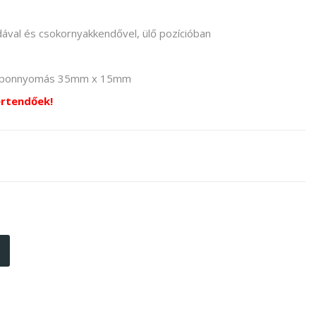
val és csokornyakkendővel, ülő pozícióban
amponnyomás 35mm x 15mm
értendőek!