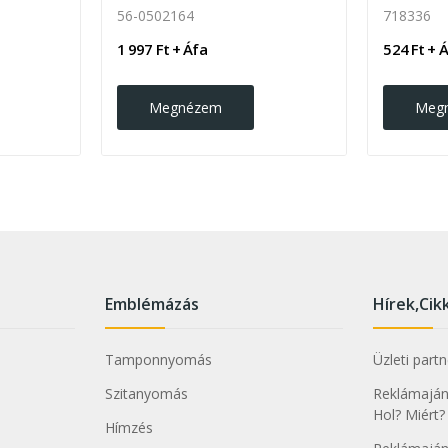
56-0502164
718336
1 997 Ft + Áfa
524 Ft + 
Megnézem
Meg
Emblémázás
Hírek,Cik
Tamponnyomás
Üzleti part
Szitanyomás
Reklámajánd
Hol? Miért?
Hímzés