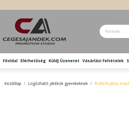
Főoldal
Elérhetőség
Küldj Üzenetet
Vásárlási Feltételek
S
Kezdőlap
Logózható játékok gyerekeknek
RUBEN plüss mac