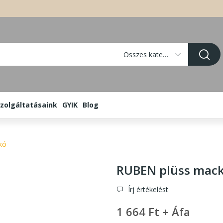
Összes kategória
zolgáltatásaink
GYIK
Blog
kó
RUBEN plüss mac
Írj értékelést
1 664 Ft + Áfa