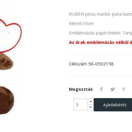
RUBEN plüss mackó: puha bundá
Méret:16cm
Emblémázás papírcímkén: T
Az árak emblémázás nélkül 
56-0502158
Cikkszám
Megosztás
Ajánlatkérés