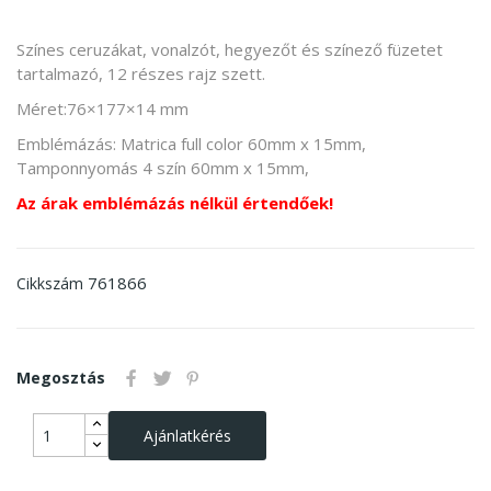
Színes ceruzákat, vonalzót, hegyezőt és színező füzetet
tartalmazó, 12 részes rajz szett.
Méret:76×177×14 mm
Emblémázás: Matrica full color 60mm x 15mm,
Tamponnyomás 4 szín 60mm x 15mm,
Az árak emblémázás nélkül értendőek!
761866
Cikkszám
Megosztás
Ajánlatkérés