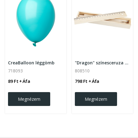
CreaBalloon léggömb
"Dragon" színesceruza készlet , natúr
718093
808510
89 Ft + Áfa
798 Ft + Áfa
Megnézem
Megnézem