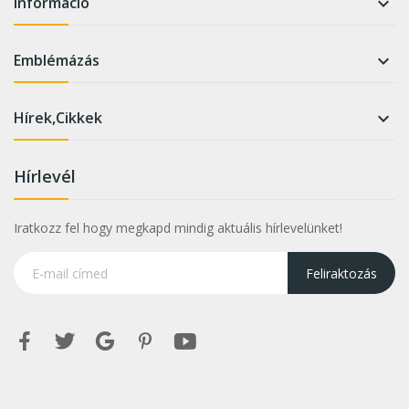
Információ

Emblémázás

Hírek,Cikkek

Hírlevél
Iratkozz fel hogy megkapd mindig aktuális hírlevelünket!
Feliraktozás