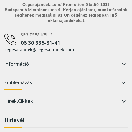
Cegesajandek.com/ Promotion Stúdió 1031
Budapest,Vízimolnár utca 4. Kérjen ajánlatot, munkatársaink
segítenek megtalálni az Ön cégéhez legjobban illő
reklámajándékokat.
SEGÍTSÉG KELL?
06 30 336-81-41
cegesajandek@cegesajandek.com
Információ

Emblémázás

Hírek,Cikkek

Hírlevél