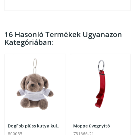
16 Hasonló Termékek Ugyanazon
Kategóriában:
DogFob plüss kutya kulcstartó emblémázható pólóval
Moppe üvegnyitó
800055
781666-21