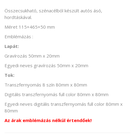
Összecsukható, szénacélból készült autós ásó,
hordtáskával.
Méret 115×465×50 mm
Emblémázás :
Lapát:
Gravírozás 50mm x 20mm
Egyedi neves gravírozás 50mm x 20mm
Tok:
Transzfernyomás 8 szín 80mm x 80mm
Digitális transzfernyomás full color 80mm x 80mm
Egyedi neves digitális transzfernyomás full color 80mm x
80mm
Az árak emblémázás nélkül értendőek!