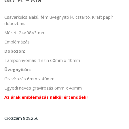
Csavarkulcs alakú, fém üvegnyitó kulcstartó. Kraft papír
dobozban.
Méret: 24×98×3 mm
Emblémázás:
Dobozon:
Tamponnyomás 4 szín 60mm x 40mm
Üvegnyitón:
Gravírozás 6mm x 40mm
Egyedi neves gravírozás 6mm x 40mm
Az árak emblémázás nélkül értendőek!
808256
Cikkszám