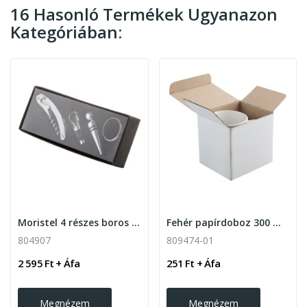
16 Hasonló Termékek Ugyanazon
Kategóriában:
Moristel 4 részes boros szett
Fehér papírdoboz 300 ml-es bögréhez
804907
809474-01
2 595 Ft + Áfa
251 Ft + Áfa
Megnézem
Megnézem