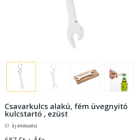
Csavarkulcs alakú, fém üvegnyitó
kulcstartó , ezüst
Írj értékelést
687 Ft + Áfa