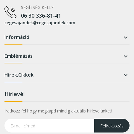
SEGÍTSÉG KELL?
06 30 336-81-41
cegesajandek@cegesajandek.com
Információ

Emblémázás

Hírek,Cikkek

Hírlevél
Iratkozz fel hogy megkapd mindig aktuális hírlevelünket!
Feliraktozás