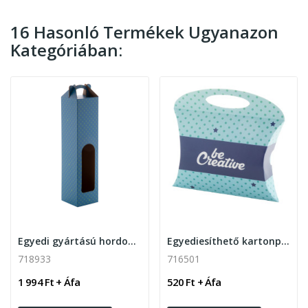
16 Hasonló Termékek Ugyanazon
Kategóriában:
Egyedi gyártású hordozható füles doboz 1db...
Egyediesíthető kartonpapír doboz fogantyúval S...
718933
716501
1 994 Ft + Áfa
520 Ft + Áfa