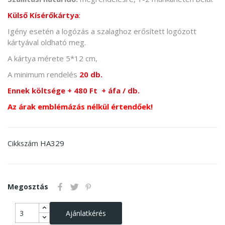
Külső Kísérőkártya
:
Igény esetén a logózás a szalaghoz erősített logózott
kártyával oldható meg.
A kártya mérete 5*12 cm,
A minimum rendelés
20 db.
Ennek költsége + 480 Ft + áfa / db.
Az árak emblémázás nélkül értendőek!
HA329
Cikkszám
Megosztás
Ajánlatkérés