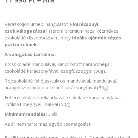
Varázsoljon ünnepi hangulatot a
karácsonyi
csokiválogatással
! Három prémium hazai kézműves
csokoládé díszdobozban , mely
ideális ajándék céges
partnereknek.
A válogatás tartalma:
Étcsokoládé mandulával, kandírozott narancshéjjal,
csokoládé karácsonyfával, szegfűszeggel (50g),
Tejcsokoládé fahéjas-cukros mandulával, mandulával,
aranymazsolával, csokoládé karácsonyfával (50g),
Fehércsokoládé pekándióval, csokoládé karácsonyfával,
liofilizált meggyel, mákkal (50g).
Minimumrendelés:
3 db
Az ár nem tartalmaz egyéb csomagolást!
Szállítási határidő:
megrendelésre, 1-2 munkahéten belül.