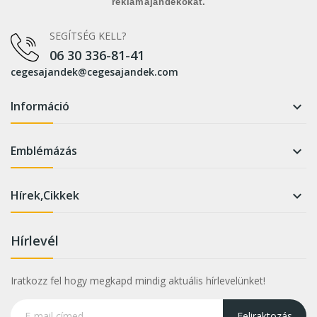
reklámajándékokat.
SEGÍTSÉG KELL?
06 30 336-81-41
cegesajandek@cegesajandek.com
Információ

Emblémázás

Hírek,Cikkek

Hírlevél
Iratkozz fel hogy megkapd mindig aktuális hírlevelünket!
Feliraktozás