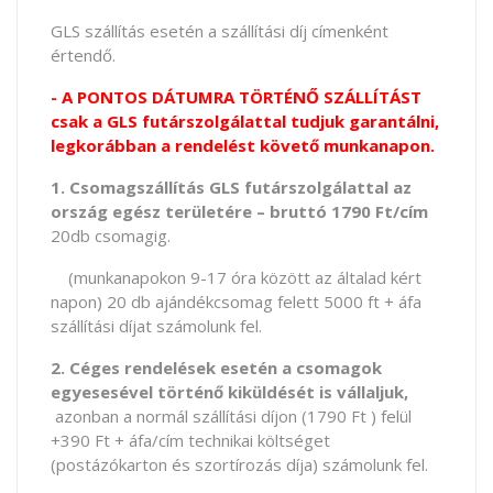
GLS szállítás esetén a szállítási díj címenként
értendő.
- A PONTOS DÁTUMRA TÖRTÉNŐ SZÁLLÍTÁST
csak a GLS futárszolgálattal tudjuk garantálni,
legkorábban a rendelést követő munkanapon.
1. Csomagszállítás GLS futárszolgálattal az
ország egész területére – bruttó 1790 Ft/cím
20db csomagig.
(munkanapokon 9-17 óra között az általad kért
napon) 20 db ajándékcsomag felett 5000 ft + áfa
szállítási díjat számolunk fel.
2. Céges rendelések esetén a csomagok
egyesesével történő kiküldését is vállaljuk,
azonban a normál szállítási díjon (1790 Ft ) felül
+390 Ft + áfa/cím technikai költséget
(postázókarton és szortírozás díja) számolunk fel.