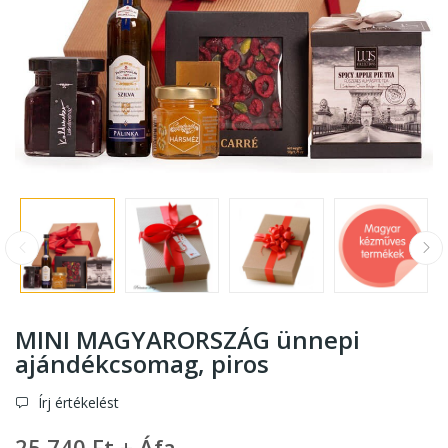
MINI MAGYARORSZÁG ünnepi
ajándékcsomag
, piros
Írj értékelést
25 740 Ft + Áfa