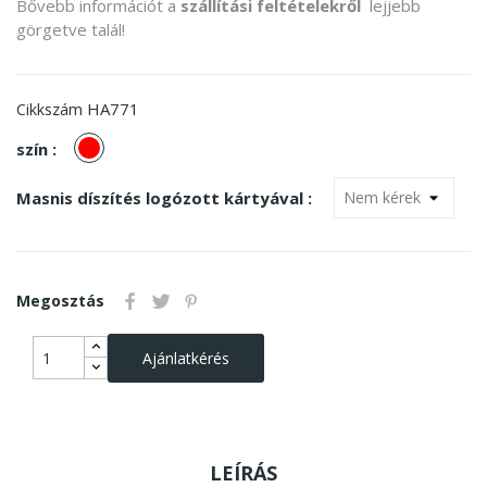
Bővebb információt a
szállítási feltételekről
lejjebb
görgetve talál!
HA771
Cikkszám
piros
szín :
Masnis díszítés logózott kártyával :
Megosztás
Ajánlatkérés
LEÍRÁS