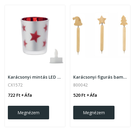
Karácsonyi mintás LED mécses
Karácsonyi figurás bambusz golyóstoll 3 féle...
CX1572
800042
722 Ft + Áfa
520 Ft + Áfa
Megnézem
Megnézem