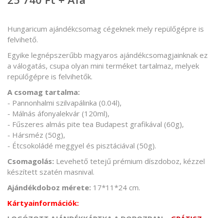
Hungaricum ajándékcsomag cégeknek mely repülőgépre is
felvihető.
Egyike legnépszerűbb magyaros ajándékcsomagjainknak ez
a válogatás, csupa olyan mini terméket tartalmaz, melyek
repülőgépre is felvihetők.
A csomag tartalma:
- Pannonhalmi szilvapálinka (0.04l),
- Málnás áfonyalekvár (120ml),
- Fűszeres almás pite tea Budapest grafikával (60g),
- Hársméz (50g),
- Étcsokoládé meggyel és pisztáciával (50g).
Csomagolás:
Levehető tetejű prémium díszdoboz, kézzel
készített szatén masnival.
Ajándékdoboz mérete:
17*11*24 cm.
Kártyainformációk: