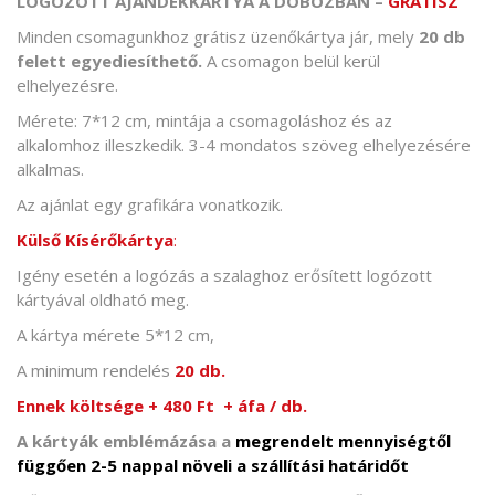
LOGÓZOTT AJÁNDÉKKÁRTYA A DOBOZBAN –
GRÁTISZ
Minden csomagunkhoz grátisz üzenőkártya jár, mely
20 db
felett egyediesíthető.
A csomagon belül kerül
elhelyezésre.
Mérete: 7*12 cm, mintája a csomagoláshoz és az
alkalomhoz illeszkedik. 3-4 mondatos szöveg elhelyezésére
alkalmas.
Az ajánlat egy grafikára vonatkozik.
Külső Kísérőkártya
:
Igény esetén a logózás a szalaghoz erősített logózott
kártyával oldható meg.
A kártya mérete 5*12 cm,
A minimum rendelés
20 db.
Ennek költsége + 480 Ft + áfa / db.
A kártyák emblémázása a
megrendelt mennyiségtől
függően 2-5 nappal növeli a szállítási határidőt