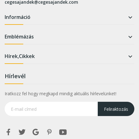
cegesajandek@cegesajandek.com
Információ

Emblémázás

Hírek,Cikkek

Hírlevél
Iratkozz fel hogy megkapd mindig aktuális hírlevelünket!
Feliraktozás