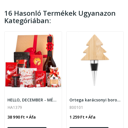
16 Hasonló Termékek Ugyanazon
Kategóriában:
HELLO, DECEMBER - MÉDIUM
Ortega karácsonyi boros dugó
HA1379
800101
38 990 Ft + Áfa
1 259 Ft + Áfa