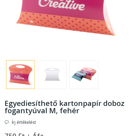
Egyediesíthető kartonpapír doboz
fogantyúval M, fehér
Írj értékelést
750 Ft + Áfa