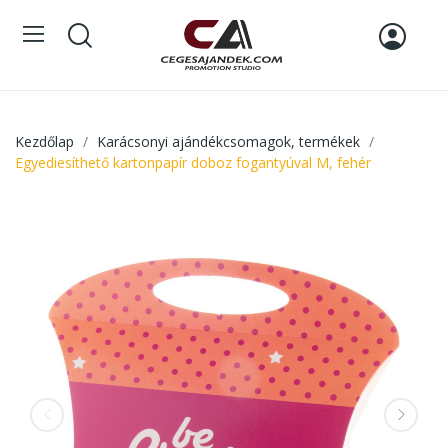
Kezdőlap
Karácsonyi ajándékcsomagok, termékek
Egyediesíthető kartonpapír doboz fogantyúval M, fehér