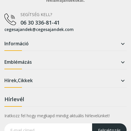
reklámajándékokat.
SEGÍTSÉG KELL?
06 30 336-81-41
cegesajandek@cegesajandek.com
Információ

Emblémázás

Hírek,Cikkek

Hírlevél
Iratkozz fel hogy megkapd mindig aktuális hírlevelünket!
Feliraktozás